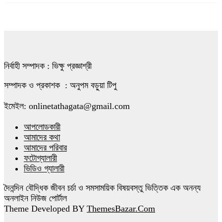
পাহাড়ধস
৬
থাইল্যান্ডে ট্রাকচাপায় ৮ বৌদ্ধ ভিক্ষু নিহত
৭
নির্বাহী সম্পাদক : ভিক্ষু প্রজ্ঞাশ্রী
সম্যকের ২০২৬-২৭ কেন্দ্রীয় কমিটি গঠন
সম্পাদক ও প্রকাশক : অনুপম বড়ুয়া টিপু
৮
ইমেইল: onlinetathagata@gmail.com
আপলোডকারী
আনোয়ারায় ঘরের ভেতর মা-মেয়ের রক্তাক্ত
আমাদের কথা
মরদেহ উদ্ধার
৯
আমাদের পরিবার
ফটোগ্যালারী
ভিডিও গ্যালারী
যুক্তরাজ্যে শুভ বুদ্ধ পূর্ণিমা উদযাপন
১০
দৈনন্দিন বৌদ্ধিক জীবন চর্চা ও সমসাময়িক বিষয়বস্তু ভিত্তিক এক অনন্য
অনলাইন নিউজ পোর্টাল
Theme Developed BY
ThemesBazar.Com