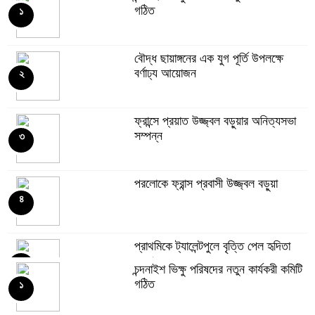
গঠিত
১
বৌদ্ধ ছায়াঙ্গনের এক যুগ পূর্তি উপলক্ষে
বর্ণাঢ্য আয়োজন
২
ফ্রান্সে প্রয়াত উজ্জ্বল বড়ুয়ার অনিত্যসভা
সম্পন্ন
৩
পরলোকে ফ্রান্স প্রবাসী উজ্জ্বল বড়ুয়া
৪
প্রাথমিকে ট্যালেন্টপুলে বৃত্তি পেল হৃদিতা
বড়ুয়া
৫
চন্দনাইশ ভিক্ষু পরিষদের নতুন কার্যকরী কমিটি
গঠিত
১
বান্দরবান সার্বজনীন কেন্দ্রীয় বৌদ্ধ বিহারে