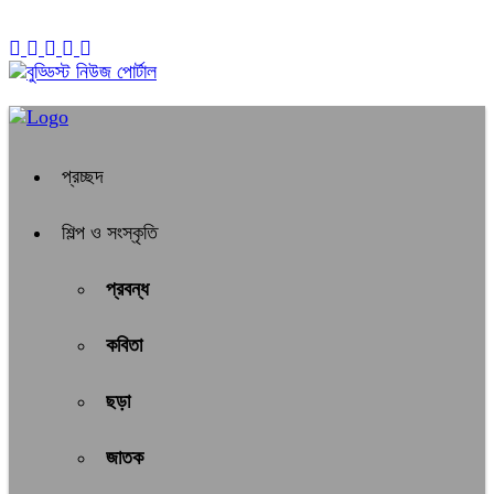
০১:১৬ পূর্বাহ্ন, রবিবার, ০৯ অগাস্ট ২০২৬, ২৪ শ্রাবণ ১৪৩৩ বঙ্গাব্দ
প্রচ্ছদ
শিল্প ও সংস্কৃতি
প্রবন্ধ
কবিতা
ছড়া
জাতক