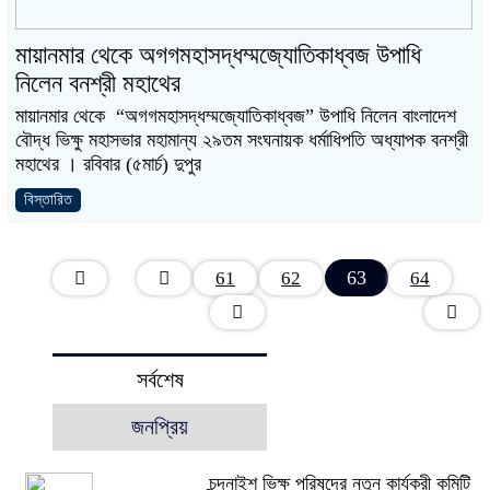
মায়ানমার থেকে অগগমহাসদ্ধম্মজ্যোতিকাধ্বজ উপাধি
নিলেন বনশ্রী মহাথের
মায়ানমার থেকে “অগগমহাসদ্ধম্মজ্যোতিকাধ্বজ” উপাধি নিলেন বাংলাদেশ
বৌদ্ধ ভিক্ষু মহাসভার মহামান্য ২৯তম সংঘনায়ক ধর্মাধিপতি অধ্যাপক বনশ্রী
মহাথের । রবিবার (৫মার্চ) দুপুর
বিস্তারিত
63
61
62
64
সর্বশেষ
জনপ্রিয়
চন্দনাইশ ভিক্ষু পরিষদের নতুন কার্যকরী কমিটি