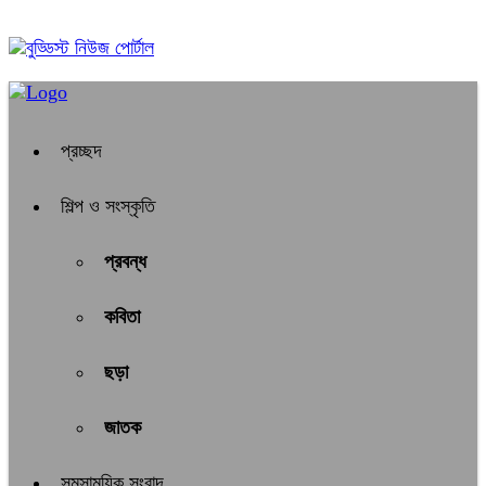
১০:৪৯ অপরাহ্ন, শনিবার, ০৮ অগাস্ট ২০২৬, ২৪ শ্রাবণ ১৪৩৩ বঙ্গাব্দ
প্রচ্ছদ
শিল্প ও সংস্কৃতি
প্রবন্ধ
কবিতা
ছড়া
জাতক
সমসাময়িক সংবাদ