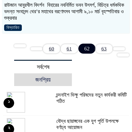
রাউজান আবুরখীল বিদর্শন বিহারের নবনির্মিত ভবন উৎসর্গ, বিচিত্র ধর্মকথিক
ভদন্ত সংঘানন্দ থের’র মহাথের বরণোৎসব আগামী ৯,১০ মার্চ বৃহস্পতিবার ও
শুক্রবার
বিস্তারিত
62
60
61
63
সর্বশেষ
জনপ্রিয়
চন্দনাইশ ভিক্ষু পরিষদের নতুন কার্যকরী কমিটি
গঠিত
১
বৌদ্ধ ছায়াঙ্গনের এক যুগ পূর্তি উপলক্ষে
বর্ণাঢ্য আয়োজন
২