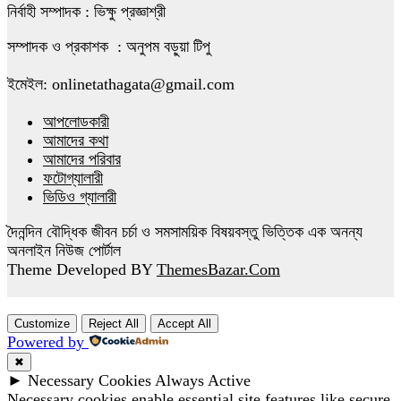
নির্বাহী সম্পাদক : ভিক্ষু প্রজ্ঞাশ্রী
সম্যকের ২০২৬-২৭ কেন্দ্রীয় কমিটি গঠন
সম্পাদক ও প্রকাশক : অনুপম বড়ুয়া টিপু
৮
ইমেইল: onlinetathagata@gmail.com
আপলোডকারী
আনোয়ারায় ঘরের ভেতর মা-মেয়ের রক্তাক্ত
আমাদের কথা
মরদেহ উদ্ধার
৯
আমাদের পরিবার
ফটোগ্যালারী
ভিডিও গ্যালারী
যুক্তরাজ্যে শুভ বুদ্ধ পূর্ণিমা উদযাপন
১০
দৈনন্দিন বৌদ্ধিক জীবন চর্চা ও সমসাময়িক বিষয়বস্তু ভিত্তিক এক অনন্য
অনলাইন নিউজ পোর্টাল
Theme Developed BY
ThemesBazar.Com
Customize
Reject All
Accept All
Powered by
✖
►
Necessary Cookies
Always Active
Necessary cookies enable essential site features like secure