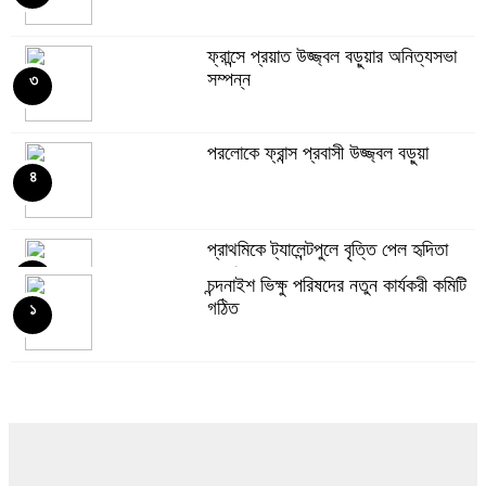
ফ্রান্সে প্রয়াত উজ্জ্বল বড়ুয়ার অনিত্যসভা
সম্পন্ন
৩
পরলোকে ফ্রান্স প্রবাসী উজ্জ্বল বড়ুয়া
৪
প্রাথমিকে ট্যালেন্টপুলে বৃত্তি পেল হৃদিতা
বড়ুয়া
৫
চন্দনাইশ ভিক্ষু পরিষদের নতুন কার্যকরী কমিটি
গঠিত
১
বান্দরবান সার্বজনীন কেন্দ্রীয় বৌদ্ধ বিহারে
পাহাড়ধস
৬
থাইল্যান্ডে ট্রাকচাপায় ৮ বৌদ্ধ ভিক্ষু নিহত
৭