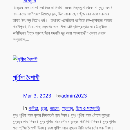
সংস্কৃতি
চিত্তের সঙ্গে থেকো সদা নিও না বিরতি, ভবের নিত্যসুখে থেকো না মৃত্যু অবধি।
নাম-রূপের সংমিশ্রণে নিয়েছো জন্ম, দিও নাকো হেলা,খুঁজে বের করো স্বভাবে
তাহার উৎপন্ন নিরোধ ধর্ম। তথাগত এসেছিলো ধরণীতে জন্ম-জন্মান্তর করেছে
পারমীপূরণ, দিয়ে গেছে সদ্ধর্মের তরে শিক্ষা চারিস্মৃতিপ্রস্থান আর মৈত্রীতে।
অবিচ্ছিন্ন চিত্ত প্রবাহ দিবে সদগতি দূর করো অভ্যন্তরীণ ক্লেশ থেকো
অপ্রমাদে,…
পূর্ণিমা বৈশাখী
Mar 3, 2023
—
admin2023
by
in
কবিতা
, 
ছড়া
, 
জাতক
, 
প্রবন্ধ
, 
শিল্প ও সংস্কৃতি
বুদ্ধ পূর্ণিমা মানে কুমার সিদ্ধার্থের জন্ম দিবস। বুদ্ধ পূর্ণিমা মানে গৌতম বুদ্ধের
বুদ্ধত্ব লাভ দিবস। বুদ্ধ পূর্ণিমা মানে গৌতম বুদ্ধের পরিনির্বাণ দিবস। বুদ্ধ পূর্ণিমা
মানে পূর্ণিমা বৈশাখী দিবস। বুদ্ধ পূর্ণিমা মানে বুদ্ধের নীতি দর্শন চর্চার শুরু দিবস।