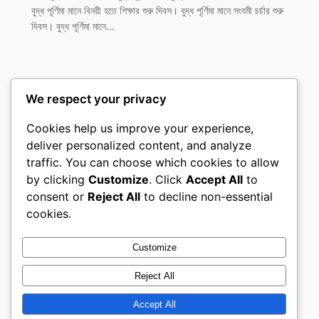
বুদ্ধ পূর্ণিমা মানে বিনয়ী হতে শিক্ষার শুরু দিবস। বুদ্ধ পূর্ণিমা মানে সংযমী চর্চার শুরু
দিবস। বুদ্ধ পূর্ণিমা মানে…
We respect your privacy
Cookies help us improve your experience,
বুড্ডিস্ট নিউজ পোর্টাল
deliver personalized content, and analyze
traffic. You can choose which cookies to allow
তথাগত অনলাইন
by clicking
Customize
. Click
Accept All
to
consent or
Reject All
to decline non-essential
About
Privacy
Social
cookies.
Team
Privacy Policy
Facebook
History
Terms and Conditions
Instagram
Customize
Careers
Contact Us
Twitter/X
Reject All
Accept All
Designed with
WordPress