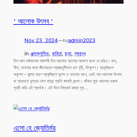
‘ আলোক উৎসব ‘
Nov 23, 2024
—
admin2023
by
in
এক্সক্লুসিভ
, 
কবিতা
, 
ছড়া
, 
প্রবন্ধ
তিন মাস বর্ষাবাসের সমাপনী দিন আলোয় আলোয় আকাশ হলো যে রঙিন। দান,
শীল, ভাবনায় শুদ্ধ জীবনাচরণ প্রজ্ঞানুশীলনে রত গৃহী, ভিক্ষুগণ। প্রকৃষ্টরূপে
অকুশল – মন্দের বারণ প্রকৃষ্টরূপে কুশল ও ভালোর বরণ, এরই নাম আলোক উৎসব
বা প্রবারণা বুদ্ধের কেশ ধাতুর প্রতি জানাই বন্দনা। আঁধার ঘুচে আলোয় ভরুক
পৃথ্বী করি এই প্রার্থনা। এই দিনে সিদ্ধার্থ রাজ্য সুখ…
এসো হে জ্যোতির্ময়