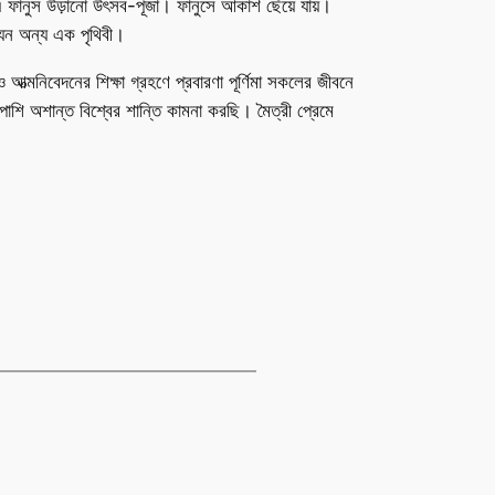
এ ফানুস উড়ানো উৎসব-পূজা। ফানুসে আকাশ ছেঁয়ে যায়।
 যেন অন্য এক পৃথিবী।
 আত্মনিবেদনের শিক্ষা গ্রহণে প্রবারণা পূর্ণিমা সকলের জীবনে
শাপাশি অশান্ত বিশ্বের শান্তি কামনা করছি। মৈত্রী প্রেমে