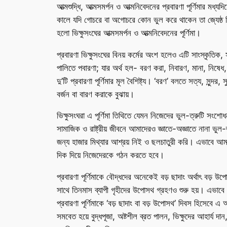
আত্মশুদ্ধি, আত্মসমর্পন ও আত্মনিবেদনের প্রবারণা পূর্ণিমার মধ্যদ
কালে যদি গোচরে বা অগোচরে কোন ভুল করে থাকেন তা জ্যেষ্ঠ ভ
হলো ভিক্ষুসংঘের আত্মসমর্পন ও আত্মনিবেদনের পূর্ণিমা।
প্রবারণা ভিক্ষুসংঘের বিনয় কর্মের অংশ হলেও এটি সাংস্কৃতিক, স
পালিতে পবারণা; যার অর্থ হল- বরণ করা, নিবারণ, মানা, নিষেধ, শি
দু’টি প্রবারণা পূর্ণিমার মূল বৈশিষ্ট্য। ‘বরণ’ বলতে সত্য, স
বর্জন বা বারণ করাকে বুঝায়।
ভিক্ষুসংঘরা এ পূর্ণিমা তিথিতে যেমন নিজেদের ভুল-ত্রুটি সংশো
সামাজিক ও রাষ্ট্রীয় জীবনে আমাদেরও জ্ঞাতে-অজ্ঞাতে নানা ভু
জন্য হাজার মিথ্যার আশ্রয় নিই ও ছলচাতুরী করি। এভাবে আমাদ
দিক দিয়ে নিজেদেরকে গঠন করতে হবে।
প্রবারণা পূর্ণিমাকে বৌদ্ধদের অনেকেই বড় ছাদাং অর্থাৎ বড় 
সাথে তিনমাস ব্যাপী গৃহীদের উপোসথ গ্রহণও শুরু হয়। এভাবে 
প্রবারণা পূর্ণিমাকে ‘বড় ছাদাং বা বড় উপোসথ’ দিবস হিসেবে এ 
সমবেত হয়ে বুদ্ধপূজা, অষ্টশীল ব্রত পালন, ভিক্ষুদের আহার্য দা