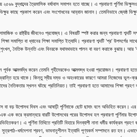
িয়ে ২৫৬৯ বুদ্ধাব্দের ত্রৈমাসিক বর্ষাবাস সমাপন হতে যাচ্ছে। এ প্রবারণা পূর্ণিমা ভিক্
িক্ষুর কাছে প্রকাশ করেন এবং সংশোধনের আহ্বান জানান। তেমনিভাবে জ্যেষ্ঠ ভিক্
ামাজিক ও রাষ্ট্রীয় জীবনেও প্রযোজ্য। এ বিষয়টি স্পষ্ট করার জন্য প্রবারণা শব্দটি স
ক্ষা সমাপ্তি বা ধ্যানের শিক্ষা সমাপ্তি ইত্যাদি। প্রবারণা শব্দটি ‘প্র’ উপসর্গের সা
ুন্দর, সুশৃংখল, নৈতিক উন্নতি এবং বিনয়কে যথাযথভাবে পালন বা বরণ করাকে বুঝায়। আর
ধন পূর্বক আত্মশুদ্ধি করেন তেমনি গৃহীদেরকেও আত্মশুদ্ধ হওয়া প্রয়োজন। প্রবারণা 
ল-ভ্রান্তি হয়ে থাকে। কিন্তু স্বীয় দম্ভ ও অহংকারের কারণে আমরা নিজেদের ভুল-ক্র
ের নৈতিকতার স্খলন ঘটছে প্রতিনিয়ত। তাই প্রবারণা হতে আমাদের শিক্ষা গ্রহণ করে
উপোস বা বড় উপোসথ দিবস এবং আষাঢ়ী পূর্ণিমাকে ছোট ছাদাং বলে অভিহিত করেন। এর কার
এক এক করে ক্রমান্বয়ে বারটি উপোসথের পরের উপোসথ হল প্রবারণা পূর্ণিমার উপোসথ। 
অভিহিতকরণ। এ পূর্ণিমা তিথিতে প্রতিটি বিহারে দিনব্যাপী নানা ধর্মীয় কার্যক্রম গ্
ন, সুত্রপাঠ-ধর্মদেশনা শ্রবণ, ভাবনানুশীলন ইত্যাদি পূণ্যকর্ম সম্পাদনে রত হন। এভাবে