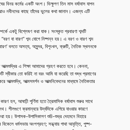
ষুসংঘের বিনয় কর্মের একটি অংশ। ভিক্ষুগণ তিন মাস বর্ষাবাস যাপন
ষুরাও নবীনদের কাছে তাঁদের ভুলের কথা জানান। এজন্য এটি
ম্পর্কে একটু বিশ্লেষণ করা যাক। সংস্কৃত প্রবারণা শব্দটি
থে “বরণ বা বারণ” শব্দ যোগে নিষ্পন্ন হয়। এ বরণ ও বারণ শব্দ
 ‘বারণ’ বলতে অসত্য, অসুন্দর, বিশৃংখল, ক্রুটি, নৈতিক স্খলনকে
হতে আত্মশুদ্ধির এ শিক্ষা আমাদের গ্রহণ করতে হবে। কেননা,
ুটি স্বীকার তো করিই না বরং আমি যা করেছি তা শুদ্ধ প্রমাণের
 আত্মশুদ্ধি, আত্মসমর্পন ও আত্মনিবেদনের মাধ্যমে নৈতিকতার
ণ হল, আষাঢ়ী পূর্ণিমা হতে ত্রৈমাসিক বর্ষাবাস শুরুর সাথে
শীলগুণে ক্রমান্বয়ে উর্দ্ধদিকে এগিয়ে যাওয়ার কারণে
রহণ করা হয়। উপাসক-উপাসিকাগণ শুচি-শুভ্র দেহমনে বিহারে
 বিকেলে ধর্মসভায় অংশগ্রহণ; সন্ধ্যায় গাথা আবৃত্তি, পুষ্প-