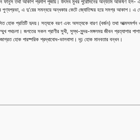
োগ দেন ফানুস তথা আকাশ প্রদীপ পূজায়। উৎসব মুখর পুরোদিনের অন্যতম আকর্ষণ হল- 
র পুণ্যপ্রভা, এ দু’য়ের সমন্বয়ে অন্ধকার কেটে জ্যোতিষ্ময় হয়ে সমগ্র আকাশ। এ
উদ্ভাসিত হোক প্রতিটি হৃদয়। সত্যকে বরণ এবং অসত্যকে বারণ (বর্জন) তথা আত্মসমর্পন ও
ক সম্মুখ পথচলা। জগতের সকল প্রাণীর সুখী, সুস্থ-সুন্দর-মঙ্গলময় জীবন প্রত্যাশার পা
নে জাগ্রত হোক পারষ্পরিক শ্রদ্ধাবোধ-ভালবাসা। দৃঢ় হোক মানবতার বন্ধন।