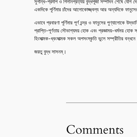
সুগন্ধি-প্রদীপ ও গিলানপ্রত্যয় বুদ্ধপূজা সম্পাদন শেষে য
একদিকে পূর্ণিমার চাঁদের আলোকোজ্জ্বল্য আর অন্যদিকে ফানুসে
এভাবে প্রবারণা পূর্ণিমার পূর্ণ চন্দ্র ও ফানুসের পুণ্যালোকে 
প্রাপ্তি-পূর্ণতায় সৌভাগ্যময় হোক এবং প্রজ্ঞাময়-ধর্মময় হো
হিংসাত্মক-ধ্বংসাত্মক সকল অপসংস্কৃতি ভুলে সম্প্রীতির বন্ধ
জয়তু বুদ্ধ সাসনম্।
Comments