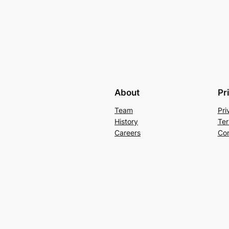
About
Pr
Team
Pri
History
Ter
Careers
Con