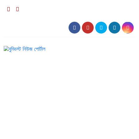
০৬:১২ অপরাহ্ন, রবিবার, ০৯ অগাস্ট ২০২৬, ২৫ শ্রাবণ ১৪৩৩
বঙ্গাব্দ