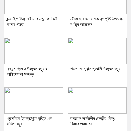
চন্দনাইশ ভিক্ষু পরিষদের নতুন কার্যকরী
বৌদ্ধ ছায়াঙ্গনের এক যুগ পূর্তি উপলক্ষে
কমিটি গঠিত
বর্ণাঢ্য আয়োজন
ফ্রান্সে প্রয়াত উজ্জ্বল বড়ুয়ার
পরলোকে ফ্রান্স প্রবাসী উজ্জ্বল বড়ুয়া
অনিত্যসভা সম্পন্ন
প্রাথমিকে ট্যালেন্টপুলে বৃত্তি পেল
বান্দরবান সার্বজনীন কেন্দ্রীয় বৌদ্ধ
হৃদিতা বড়ুয়া
বিহারে পাহাড়ধস