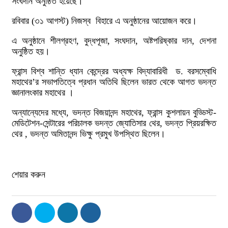
সংঘদান অনুষ্ঠিত হয়েছে।
রবিবার (৩১ আগস্ট) নিজস্ব বিহারে এ অনুষ্ঠানের আয়োজন করে।
এ অনুষ্ঠানে শীলগ্রহণ, বুদ্ধপূজা, সংঘদান, অষ্টপরিষ্কার দান, দেশনা
অনুষ্ঠিত হয়।
ফ্রান্স বিশ্ব শান্তি ধ্যান কেন্দ্রের অধ্যক্ষ বিদ্যাবারিধী ড. বরসম্বোধি
মহাথের’র সভাপতিত্বে প্রধান অতিথি ছিলেন ভারত থেকে আগত ভদন্ত
জ্ঞানালংকার মহাথের ।
অন্যান্যেদের মধ্যে, ভদন্ত বিজয়ানন্দ মহাথের, ফ্রান্স কুশলায়ন বুড্ডিস্ট-
মেডিটেশন-সেন্টারের পরিচালক ভদন্ত জ্যোতিসার থের, ভদন্ত প্রিয়রক্ষিত
থের , ভদন্ত অমিতানন্দ ভিক্ষু প্রমুখ উপস্থিত ছিলেন।
শেয়ার করুন