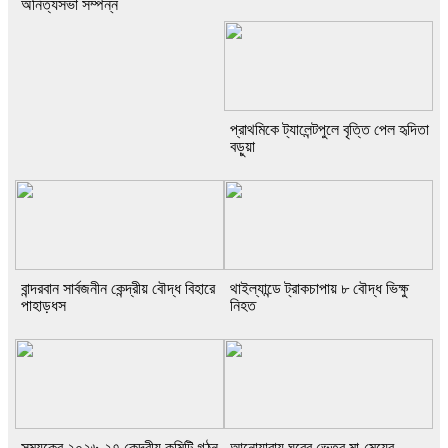
অনিত্যসভা সম্পন্ন
প্রাথমিকে ট্যালেন্টপুলে বৃত্তি পেল হৃদিতা
বড়ুয়া
বান্দরবান সার্বজনীন কেন্দ্রীয় বৌদ্ধ বিহারে
থাইল্যান্ডে ট্রাকচাপায় ৮ বৌদ্ধ ভিক্ষু
পাহাড়ধস
নিহত
সম্যকের ২০২৬-২৭ কেন্দ্রীয় কমিটি গঠন
আনোয়ারায় ঘরের ভেতর মা-মেয়ের