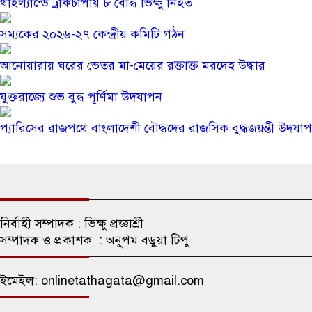
থাইল্যান্ডে ট্রাকচাপায় ৮ বৌদ্ধ ভিক্ষু নিহত
সম্যকের ২০২৬-২৭ কেন্দ্রীয় কমিটি গঠন
আনোয়ারায় ঘরের ভেতর মা-মেয়ের রক্তাক্ত মরদেহ উদ্ধার
যুক্তরাজ্যে শুভ বুদ্ধ পূর্ণিমা উদযাপন
প্যারিসের রাজপথে বাংলাদেশী বৌদ্ধদের রাজসিক বুদ্ধজয়ন্তী উদযা
নির্বাহী সম্পাদক : ভিক্ষু প্রজ্ঞাশ্রী
সম্পাদক ও প্রকাশক : অনুপম বড়ুয়া টিপু
ইমেইল: onlinetathagata@gmail.com