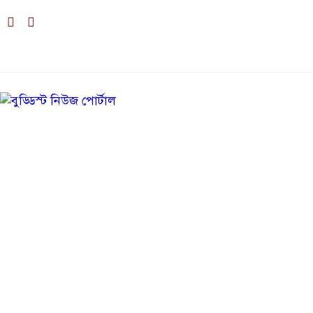
১২:২৪ অপরাহ্ন, শনিবার, ০৮ অগাস্ট ২০২৬, ২৪ শ্রাবণ ১৪৩৩