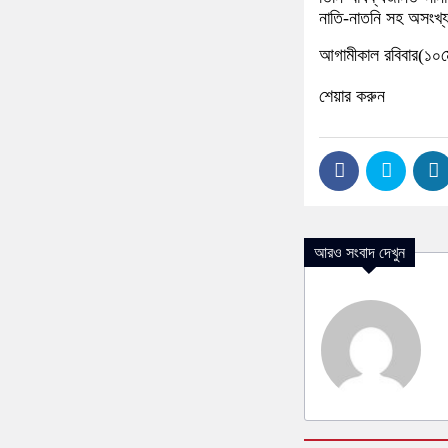
নাতি-নাতনি সহ অসংখ্য 
আগামীকাল রবিবার(১০মে) 
শেয়ার করুন
আরও সংবাদ দেখুন