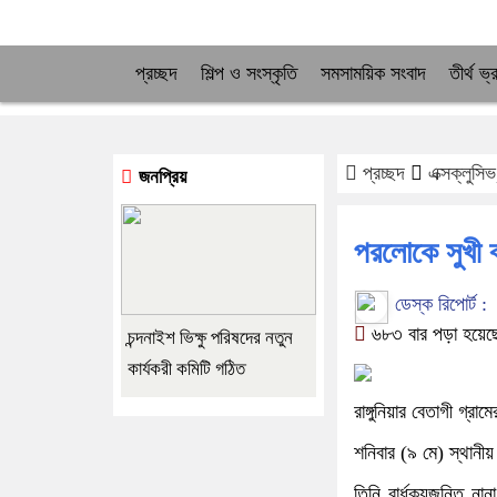
প্রচ্ছদ
শিল্প ও সংস্কৃতি
সমসাময়িক সংবাদ
তীর্থ ভ
প্রচ্ছদ
এক্সক্লুসিভ
জনপ্রিয়
পরলোকে সুখী ব
ডেস্ক রিপোর্ট :
৬৮৩ বার পড়া হয়েছ
চন্দনাইশ ভিক্ষু পরিষদের নতুন
কার্যকরী কমিটি গঠিত
রাঙ্গুনিয়ার বেতাগী গ্
শনিবার (৯ মে) স্থান
তিনি বার্ধক্যজনিত না