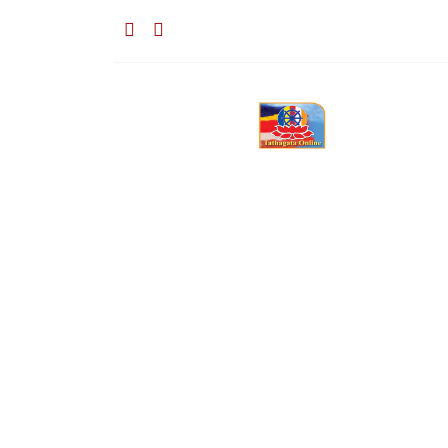
০২:৫১ পূর্বাহ্ন, রবিবার, ০৯ অগাস্ট ২০২৬, ২৪ শ্র