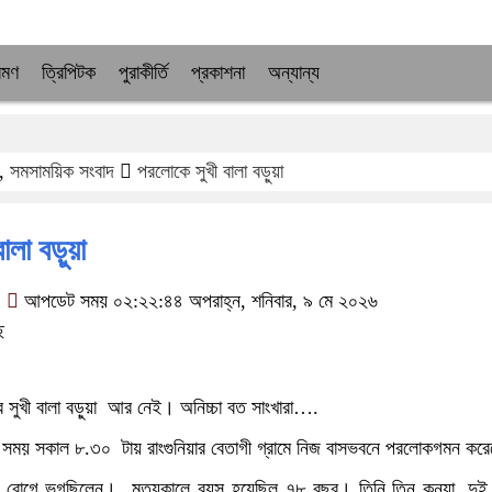
্রমণ
ত্রিপিটক
পুরাকীর্তি
প্রকাশনা
অন্যান্য
,
সমসাময়িক সংবাদ
পরলোকে সুখী বালা বড়ুয়া
ালা বড়ুয়া
আপডেট সময় ০২:২২:৪৪ অপরাহ্ন, শনিবার, ৯ মে ২০২৬
ে
রামের সুখী বালা বড়ুয়া আর নেই। অনিচ্চা বত সাংখারা….
ীয় সময় সকাল ৮.৩০ টায় রাংগুনিয়ার বেতাগী গ্রামে নিজ বাসভবনে পরলোকগমন কর
না রোগে ভুগছিলেন। মৃত্যুকালে বয়স হয়েছিল ৭৮ বছর। তিনি তিন কন্যা, দুই 