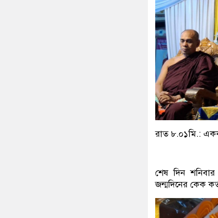
রাত ৮.০১মি.: একক 
শেষ দিন শনিবার 
জন্মদিনের কেক কর্