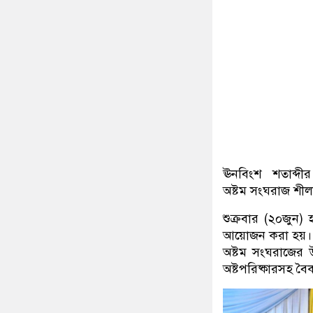
ঊনবিংশ শতাব্দীর শ
অষ্টম সংঘরাজ শীল
শুক্রবার (২০জুন) 
আয়োজন করা হয়।
অষ্টম সংঘরাজের উদ্
অষ্টপরিষ্কারসহ বৈ