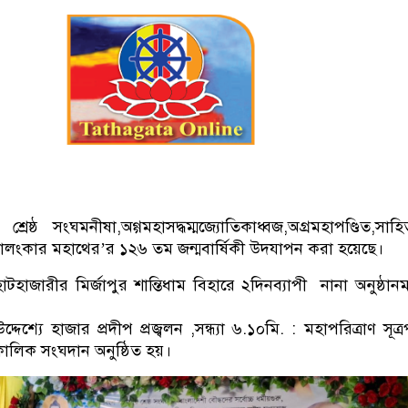
্রেষ্ঠ সংঘমনীষা,অগ্গমহাসদ্ধম্মজ্যোতিকাধ্বজ,অগ্রমহাপণ্ডিত,সাহিত্
ালংকার মহাথের’র ১২৬ তম জন্মবার্ষিকী উদযাপন করা হয়েছে।
হাটহাজারীর মির্জাপুর শান্তিধাম বিহারে ২দিনব্যাপী নানা অনুষ্ঠান
দেশ্যে হাজার প্রদীপ প্রজ্বলন ,সন্ধ্যা ৬.১০মি. : মহাপরিত্রাণ সূত্র
কালিক সংঘদান অনুষ্ঠিত হয়।