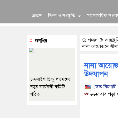
প্রচ্ছদ
শিল্প ও সংস্কৃতি
সমসাময়িক সংবা
প্রচ্ছদ
এক্সক্ল
জনপ্রিয়
নানা আয়োজনে শীলা
নানা আয়োজন
উদযাপন
চন্দনাইশ ভিক্ষু পরিষদের
ডেস্ক রিপোর্ট 
নতুন কার্যকরী কমিটি
৬৬৮ বার পড়া 
গঠিত