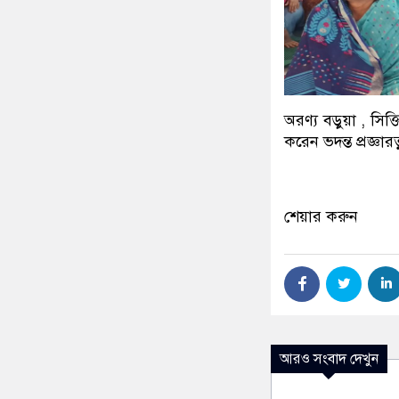
অরণ্য বড়ুয়া , সিক্
করেন ভদন্ত প্রজ্ঞারত্
শেয়ার করুন
আরও সংবাদ দেখুন