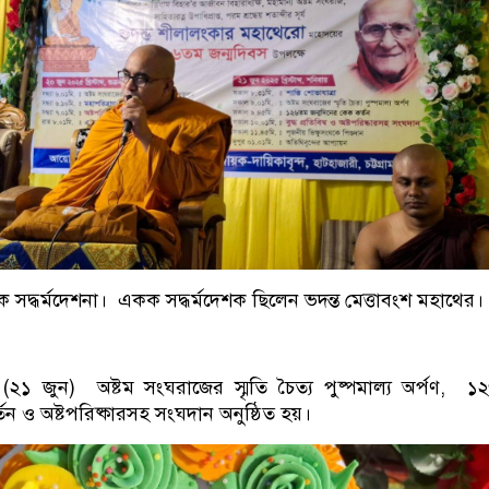
সদ্ধর্মদেশনা। একক সদ্ধর্মদেশক ছিলেন ভদন্ত মেত্তাবংশ মহাথের।
(২১ জুন) অষ্টম সংঘরাজের স্মৃতি চৈত্য পুষ্পমাল্য অর্পণ, 
তন ও অষ্টপরিষ্কারসহ সংঘদান অনুষ্ঠিত হয়।