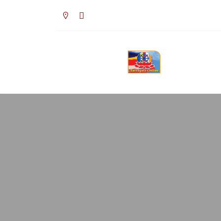
০৯:৫৯ পূর্বাহ্ন, সোমবার, ১০ অগাস্ট ২০২