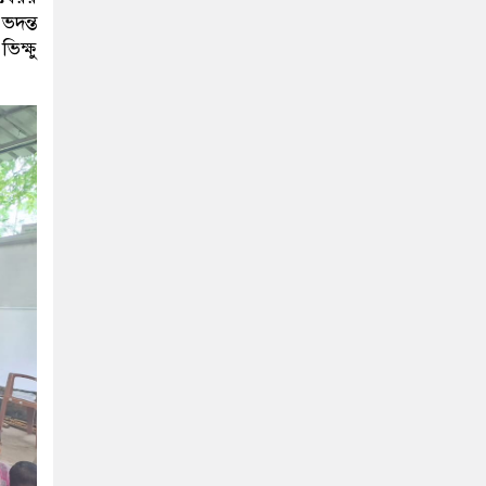
ভদন্ত
ভিক্ষু