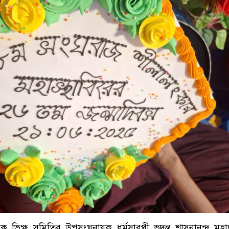
ক ভিক্ষু সমিতির উপসংঘনায়ক ধর্মসারথী ভদন্ত শাসনানন্দ মহ