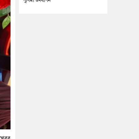
পূর্ণিমা উদযাপন
াথেরর