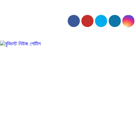
০৭:৩৬ অপরাহ্ন, রবিবার, ০৯ অগাস্ট ২০২৬, ২৫ শ্রাবণ ১৪৩৩ বঙ্গাব্দ