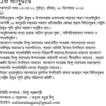
১৬ জানুয়ারি
আপডেট সময় ০৩:৩৪:০২ পূর্বাহ্ন, রবিবার, ২৮ ডিসেম্বর ২০২৫
সিদ্ধিপুরুষ গোবিন্দ ঠাকুর ও উপসংঘরাজ গুনালংকার মহাথের স্মরণে সদ্ধর্মানুষ্ঠান
আগামী ১৬ জানুয়ারি শুক্রবার সকালে হাটহাজারীর জোবরা গ্রামে সিদ্ধিপুরুষ গোবিন্দ
ঠাকুর স্মৃতি মন্দির প্রাঙ্গণে অনুষ্ঠিত হবে।
অনুষ্ঠানমালার মধ্যে রয়েছে আটাশ বুদ্ধের পূজা , অষ্টপরিস্কারসহ সংঘদান ও
সদ্ধর্মানুষ্ঠান।
বাংলাদেশ সংঘরাজ ভিক্ষু মহাসভার নবমনোনীত সংঘরাজ শাসনস্তম্ব ভদন্ত
ধর্মপ্রিয় মহাথের’র সভাপতিত্বে প্রধান অতিথি হিসেবে উপস্থিত থাকবেন
উপসংঘরাজ সদ্ধর্মবারিধি ভদন্ত প্রিয়দর্শী মহাথের,উদ্বোধক থাকবেন বাংলাদেশ
সংঘরাজ ভিক্ষু মহাসভার উপসংঘরাজ কর্মযোগী ভদন্ত শীলরক্ষিত মহাথের , প্রধান
জ্ঞাতি হিসেবে উপস্থিত থাকবেন বাংলাদেশ সংঘরাজ ভিক্ষু মহাসভার ভারপ্রাপ্ত
সভাপতি সদ্ধর্মবারিধি ভদন্ত প্রিয়ানন্দ মহাথের।
উক্ত পুন্যানুষ্ঠানে আপনাদের নান্দনিক উপস্থিতি কামনা করেছেন পরম সিদ্ধিপুরুষ
গোবিন্দ ঠাকুর স্মৃতি মন্দির পরিচালনা কমিটি।
নির্বাহী সম্পাদক : ভিক্ষু প্রজ্ঞাশ্রী
সম্পাদক ও প্রকাশক : অনুপম বড়ুয়া টিপু
ইমেইল: onlinetathagata@gmail.com