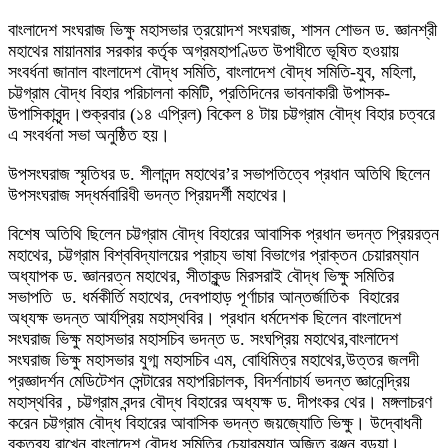
বাংলাদেশ সংঘরাজ ভিক্ষু মহাসভার ত্রয়োদশ সংঘরাজ, শাসন শোভন ড. জ্ঞানশ্রী
মহাথের মায়ানমার সরকার কর্তৃক অগ্রমহাপণ্ডিত উপাধীতে ভূষিত হওয়ায়
সংবর্ধনা জানাল বাংলাদেশ বৌদ্ধ সমিতি, বাংলাদেশ বৌদ্ধ সমিতি-যুব, মহিলা,
চট্টগ্রাম বৌদ্ধ বিহার পরিচালনা কমিটি, প্রতিদিনের ভাবনাকারী উপাসক-
উপাসিকাবৃন্দ।শুক্রবার (১৪ এপ্রিল) বিকেল ৪ টায় চট্টগ্রাম বৌদ্ধ বিহার চত্বরে
এ সংবর্ধনা সভা অনুষ্ঠিত হয়।
উপসংঘরাজ স্মৃতিধর ড. শীলানন্দ মহাথের’র সভাপতিত্বে প্রধান অতিথি ছিলেন
উপসংঘরাজ সদ্ধর্মবারিধী ভদন্ত প্রিয়দর্শী মহাথের।
বিশেষ অতিথি ছিলেন চট্টগ্রাম বৌদ্ধ বিহারের আবাসিক প্রধান ভদন্ত প্রিয়রত্ন
মহাথের, চট্টগ্রাম বিশ্ববিদ্যালয়ের প্রাচ্য ভাষা বিভাগের প্রাক্তন চেয়ারম্যান
অধ্যাপক ড. জ্ঞানরত্ন মহাথের, সীতাকুন্ড মিরসরাই বৌদ্ধ ভিক্ষু সমিতির
সভাপতি ড. ধর্মকীর্তি মহাথের, দেবপাহাড় পূর্ণাচার আন্তর্জাতিক বিহারের
অধ্যক্ষ ভদন্ত আর্যপ্রিয় মহাস্থবির। প্রধান ধর্মদেশক ছিলেন বাংলাদেশ
সংঘরাজ ভিক্ষু মহাসভার মহাসচিব ভদন্ত ড. সংঘপ্রিয় মহাথের,বাংলাদেশ
সংঘরাজ ভিক্ষু মহাসভার যুগ্ম মহাসচিব এম, বোধিমিত্র মহাথের,উত্তর জলদী
প্রজ্ঞাদর্শন মেডিটেশন সেন্টারের মহাপরিচালক, বিদর্শনাচার্য ভদন্ত জ্ঞানেন্দ্রিয়
মহাস্থবির , চট্টগ্রাম বন্দর বৌদ্ধ বিহারের অধ্যক্ষ ড. দীপংকর থের। মঙ্গলাচরণ
করেন চট্টগ্রাম বৌদ্ধ বিহারের আবাসিক ভদন্ত জয়জ্যোতি ভিক্ষু। উদ্বোধনী
বক্তব্য রাখেন বাংলাদেশ বৌদ্ধ সমিতির চেয়ারম্যান অজিত রঞ্জন বড়ুয়া।