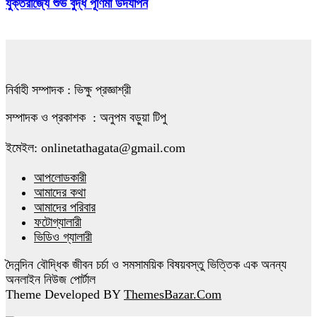
যুক্তরাজ্যে শুভ বুদ্ধ পূর্ণিমা উদযাপন
নির্বাহী সম্পাদক : ভিক্ষু প্রজ্ঞাশ্রী
সম্পাদক ও প্রকাশক : অনুপম বড়ুয়া টিপু
ইমেইল: onlinetathagata@gmail.com
আপলোডকারী
আমাদের কথা
আমাদের পরিবার
ফটোগ্যালারী
ভিডিও গ্যালারী
দৈনন্দিন বৌদ্ধিক জীবন চর্চা ও সমসাময়িক বিষয়বস্তু ভিত্তিক এক অনন্য
অনলাইন নিউজ পোর্টাল
Theme Developed BY
ThemesBazar.Com