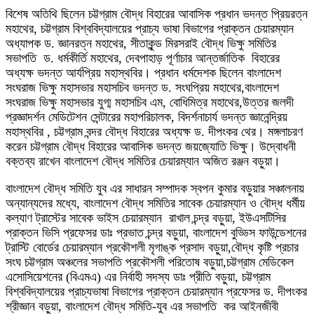
বিশেষ অতিথি ছিলেন চট্টগ্রাম বৌদ্ধ বিহারের আবাসিক প্রধান ভদন্ত প্রিয়রত্ন
মহাথের, চট্টগ্রাম বিশ্ববিদ্যালয়ের প্রাচ্য ভাষা বিভাগের প্রাক্তন চেয়ারম্যান
অধ্যাপক ড. জ্ঞানরত্ন মহাথের, সীতাকুন্ড মিরসরাই বৌদ্ধ ভিক্ষু সমিতির
সভাপতি ড. ধর্মকীর্তি মহাথের, দেবপাহাড় পূর্ণাচার আন্তর্জাতিক বিহারের
অধ্যক্ষ ভদন্ত আর্যপ্রিয় মহাস্থবির। প্রধান ধর্মদেশক ছিলেন বাংলাদেশ
সংঘরাজ ভিক্ষু মহাসভার মহাসচিব ভদন্ত ড. সংঘপ্রিয় মহাথের,বাংলাদেশ
সংঘরাজ ভিক্ষু মহাসভার যুগ্ম মহাসচিব এম, বোধিমিত্র মহাথের,উত্তর জলদী
প্রজ্ঞাদর্শন মেডিটেশন সেন্টারের মহাপরিচালক, বিদর্শনাচার্য ভদন্ত জ্ঞানেন্দ্রিয়
মহাস্থবির , চট্টগ্রাম বন্দর বৌদ্ধ বিহারের অধ্যক্ষ ড. দীপংকর থের। মঙ্গলাচরণ
করেন চট্টগ্রাম বৌদ্ধ বিহারের আবাসিক ভদন্ত জয়জ্যোতি ভিক্ষু। উদ্বোধনী
বক্তব্য রাখেন বাংলাদেশ বৌদ্ধ সমিতির চেয়ারম্যান অজিত রঞ্জন বড়ুয়া।
বাংলাদেশ বৌদ্ধ সমিতি যুব এর সাধারন সম্পাদক স্বপন কুমার বড়ুয়ার সঞ্চালনায়
অন্যান্যদের মধ্যে, বাংলাদেশ বৌদ্ধ সমিতির সাবেক চেয়ারম্যান ও বৌদ্ধ ধর্মীয়
কল্যাণ ট্রাস্টের সাবেক ভাইস চেয়ারম্যান রাখাল চন্দ্র বড়ুয়া, ইউএসটিসির
প্রাক্তন ভিসি প্রফেসর ডাঃ প্রভাত চন্দ্র বড়ুয়া, বাংলাদেশ বুড্ডিস ফাউন্ডেশনের
ট্রাস্টি বোর্ডের চেয়ারম্যান প্রকৌশলী মৃগাঙ্ক প্রসাদ বড়ুয়া,বৌদ্ধ কৃষ্টি প্রচার
সংঘ চট্টগ্রাম অঞ্চলের সভাপতি প্রকৌশলী পরিতোষ বড়ুয়া,চট্টগ্রাম মেডিকেল
এসোসিয়েশনের (বিএমএ) এর নির্বাহী সদস্য ডাঃ প্রীতি বড়ুয়া, চট্টগ্রাম
বিশ্ববিদ্যালয়ের প্রাচ্যভাষা বিভাগের প্রাক্তন চেয়ারম্যান প্রফেসর ড. দীপংকর
শ্রীজ্ঞান বড়ুয়া, বাংলাদেশ বৌদ্ধ সমিতি-যুব এর সভাপতি কর আইনজীবী