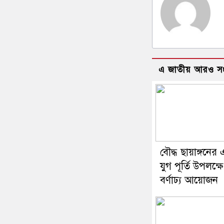
এ জাতীয় আরও স
বৌদ্ধ ছায়াঙ্গনের
যুগ পূর্তি উপলক্ষে
বর্ণাঢ্য আয়োজন