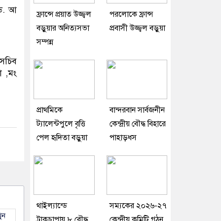
 ড. আ
ফ্রান্সে প্রয়াত উজ্জ্বল
পরলোকে ফ্রান্স
বড়ুয়ার অনিত্যসভা
প্রবাসী উজ্জ্বল বড়ুয়া
সম্পন্ন
 সচিব
া ,মং
প্রাথমিকে
বান্দরবান সার্বজনীন
ট্যালেন্টপুলে বৃত্তি
কেন্দ্রীয় বৌদ্ধ বিহারে
পেল হৃদিতা বড়ুয়া
পাহাড়ধস
থাইল্যান্ডে
সম্যকের ২০২৬-২৭
ুন
ট্রাকচাপায় ৮ বৌদ্ধ
কেন্দ্রীয় কমিটি গঠন