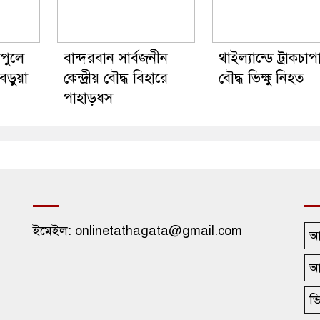
টপুলে
বান্দরবান সার্বজনীন
থাইল্যান্ডে ট্রাকচা
 বড়ুয়া
কেন্দ্রীয় বৌদ্ধ বিহারে
বৌদ্ধ ভিক্ষু নিহত
পাহাড়ধস
ইমেইল: onlinetathagata@gmail.com
আ
আ
ভি