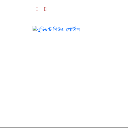
১২:২২ অপরাহ্ন, শনিবার, ০৮ অগাস্ট ২০২৬