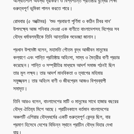
অস্থিতিশীল অবস্থা দূরীকরণ ও বিশ্বশান্তি প্রতিষ্ঠায় বুদ্ধের শিক্ষা
গুরুত্বপূর্ণ ভূমিকা পালন করতে পারে।
রোববার (৫ অক্টোবর) ‘শুভ প্রবারণা পূর্ণিমা ও কঠিন চীবর দান’
উপলক্ষ্যে আজ শনিবার দেওয়া এক বাণীতে বাংলাদেশসহ বিশ্বের সব
বৌদ্ধ ধর্মাবলম্বীকে তিনি আন্তরিক শুভেচ্ছা জানান।
প্রধান উপদেষ্টা বলেন, মহামতি গৌতম বুদ্ধ আজীবন মানুষের
কল্যাণে এবং শান্তি প্রতিষ্ঠায় অহিংসা, সাম্য ও মৈত্রীর বাণী প্রচার
করেছেন। শান্তি ও সম্প্রীতির মাধ্যমে আদর্শ সমাজ গঠনই ছিল
তার মূল লক্ষ্য। তার আদর্শ মানবিকতা ও ত্যাগের মহিমায়
সমুজ্জ্বল। তার অহিংস বাণী ও জীবপ্রেম আজও বিশ্বব্যাপী
সমাদৃত।
তিনি আরও বলেন, বাংলাদেশের মাটি ও মানুষের সাথে হাজার বছরের
বৌদ্ধ ঐতিহ্য মিশে আছে। প্রাচীনকালে বর্তমান বাংলাদেশের
অঞ্চলটি এশিয়ার বৌদ্ধধর্মের একটি গুরুত্বপূর্ণ কেন্দ্র ছিল, যার
প্রমাণ হিসেবে দেশের বিভিন্ন স্থানে প্রাচীন বৌদ্ধ বিহার দেখা
যায়।