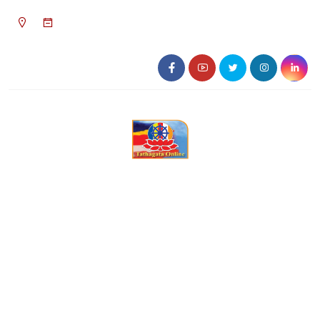
১০:৩৮ পূর্বাহ্ন, শনিবার, ০৮ অগাস্ট ২০২৬, ২৪ শ্রাবণ
১৪৩৩ বঙ্গাব্দ