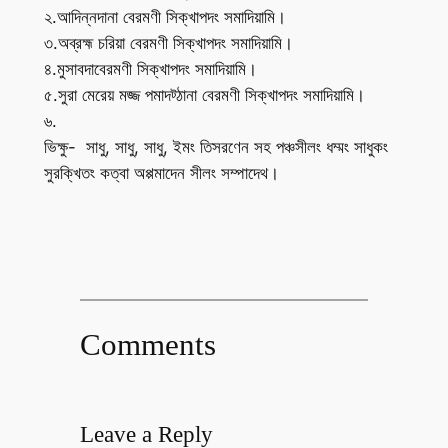
২.আদিন্নদানা বেরমণী সিক্খাপদং সমাদিয়ামি।
৩.অব্রহ্ম চরিয়া বেরমণী সিক্খাপদং সমাদিয়ামি।
৪.মুসাবদাবেরমণী সিক্খাপদং সমাদিয়ামি।
৫.সুরা মেরেয় মজ্জ পমাদট্ঠানা বেরমণী সিক্খাপদং সমাদিয়ামি।
৬.
ভিক্ষু- সাধু, সাধু, সাধু, ইমং তিসরণেন সহ পঞ্চসীলং ধম্মং সাধুকং
সুরক্খিতং কত্বা অপ্পমাদেন সীলং সম্পাদেথ।
Comments
Leave a Reply