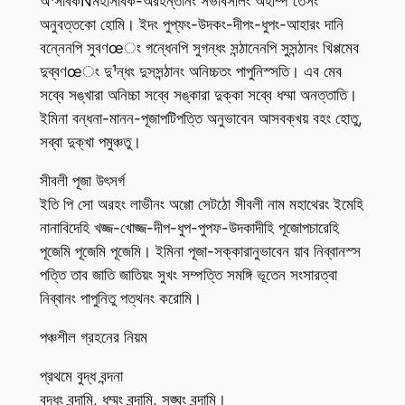
অ¹সাবকÑমহাসাবক-অরহন্তানং সভাবসীলং অহম্পি তেসং
অনুবত্তকো হোমি। ইদং পুপ্ফং-উদকং-দীপং-ধুপং-আহারং দানি
বন্নেনপি সুবণœং গন্ধেনপি সুগন্ধং সন্ঠানেনপি সুসন্ঠানং খিপ্পমেব
দুব্বণœং দু¹ন্ধং দুসসন্ঠানং অনিচ্চতং পাপুনিস্সতি। এব মেব
সব্বে সঙ্খারা অনিচ্চা সব্বে সঙ্কারা দুক্কা সব্বে ধম্মা অনত্তাতি।
ইমিনা বন্ধনা-মানন-পূজাপটিপত্তি অনুভাবেন আসবক্খয় বহং হোতু,
সব্বা দুক্খা পমুঞ্চতু।
সীবলী পূজা উৎসর্গ
ইতি পি সো অরহং লাভীনং অগ্গো সেটঠো সীবলী নাম মহাথেরং ইমেহি
নানাবিদেহি খজ্জ-খোজ্জ-দীপ-ধুপ-পুপফ-উদকাদীহি পূজোপচারেহি
পূজেমি পূজেমি পূজেমি। ইমিনা পূজা-সক্কারানুভাবেন য়াব নিব্বানস্স
পত্তি তাব জাতি জাতিয়ং সুখং সম্পত্তি সমঙ্গি ভূতেন সংসারত্বা
নিব্বানং পাপুনিতু পত্থনং করোমি।
পঞ্চশীল গ্রহনের নিয়ম
প্রথমে বুদ্ধ বন্দনা
বুদ্ধং বন্দামি, ধম্মং বন্দামি, সঙ্ঘং বন্দামি।