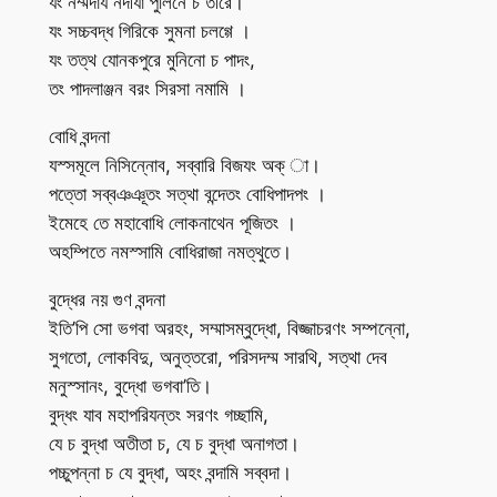
যং নম্মদায নদীযা পুলিনে চ তীরে।
যং সচ্চবদ্ধ গিরিকে সুমনা চলগ্গে ।
যং তত্থ যোনকপুরে মুনিনো চ পাদং,
তং পাদলাঞ্জন বরং সিরসা নমামি ।
বোধি বন্দনা
যস্সমূলে নিসিন্নোব, সব্বারি বিজযং অক্ া।
পত্তো সব্বঞঞূতং সত্থা বন্দেতং বোধিপাদপং ।
ইমেহে তে মহাবোধি লোকনাথেন পূজিতং ।
অহম্পিতে নমস্সামি বোধিরাজা নমত্থুতে।
বুদ্ধের নয় গুণ বন্দনা
ইতি’পি সো ভগবা অরহং, সম্মাসম্বুদ্ধো, বিজ্জাচরণং সম্পন্নো,
সুগতো, লোকবিদু, অনুত্তরো, পরিসদম্ম সারথি, সত্থা দেব
মনুস্সানং, বুদ্ধো ভগবা’তি।
বুদ্ধং যাব মহাপরিযন্তং সরণং গচ্ছামি,
যে চ বুদ্ধা অতীতা চ, যে চ বুদ্ধা অনাগতা।
পচ্চুপন্না চ যে বুদ্ধা, অহং বন্দামি সব্বদা।