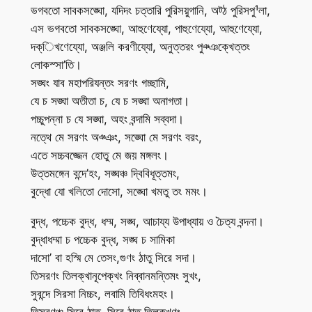
ভগবতো সাবকসঙ্ঘো, যদিদং চত্তারি পুরিসয়ুগানি, অট্ঠ পুরিসপু¹লা,
এস ভগবতো সাবকসঙ্ঘো, আহুণেয্যো, পাহুণেয্যো, আহুণেয্যো,
দক্িখণেয্যো, অঞ্জলি করণীয্যো, অনুত্তরং পুঞ্ঞক্খেত্তং
লোকস্সা’তি।
সঙ্ঘং যাব মহাপরিযন্তং সরণং গচ্ছামি,
যে চ সঙ্ঘা অতীতা চ, যে চ সঙ্ঘা অনাগতা।
পচ্চুপন্না চ যে সঙ্ঘা, অহং বন্দামি সব্বদা।
নত্থে মে সরণং অঞ্ঞং, সঙ্ঘো মে সরণং বরং,
এতে সচ্চবজ্জেন হোতু মে জয় মঙ্গলং।
উত্তমঙ্গেন বন্দে’হং, সঙ্ঘঞ্চ দ্বিবিধূত্তমং,
বুদ্ধো যো খলিতো দোসো, সঙ্ঘো খমতু তং মমং।
বুদ্ধ, পচ্চেক বুদ্ধ, ধম্ম, সঙ্ঘ, আচায্য উপাধ্যায় ও চৈত্য বন্দনা।
বুদ্ধাধম্মা চ পচ্চেক বুদ্ধ, সঙ্ঘ চ সামিকা
দাসো’ বা হস্মি মে তেসং,গুণং ঠাতু সিরে সদা।
তিসরণং তিলক্খানূপেক্খং নিব্বানমন্তিমং সুখং,
সুবন্দে সিরসা নিচ্চং, লবামি তিবিধংমহং।
তিসরণঞ্চ সিরে ঠাতু, সিরে ঠাতু তিলক্খণং,