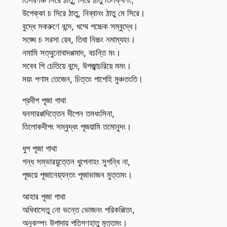
উপেক্কা চ সিরে ঠাতু, নিব্বানং ঠাতু মে সিরে।
বুদ্ধে সকরুণে বন্দে, ধম্মে পচ্চেক সম্বুদ্ধে।
সঙ্ঘে চ সরসা য়েব, তিধা নিচ্চং নমাম্যহং।
নমামি সত্থুনোবাদপ্পমাদ, বচন্তি মং।
সবেব পি চেতিয়ে বন্দে, উপজ্ঝাচরিয়ে মমং।
ময়ং পণাম তেজেন, চিত্তং পাপেহি মুঞ্চতংতি।
প্রদীপ পূজা গাথা
ঘনসারপ্পদিত্তেন দীপেন তমধংসিনা,
তিলোকদীপং সম্বুদ্ধং পূজয়ামি তমোনুদং।
ধুপ পূজা গাথা
গন্ধ সম্ভারয়ুত্তেন ধুপেনাহং সুগন্ধি না,
পূজয়ে পূজানেয়্যন্তং পূজাভাজন মুত্তমং।
আহার পূজা গাথা
অধিবাসেতু নো ভন্তে ভোজনং পরিকপ্পিতং,
অনুকম্পং উপাদায় পতিগণহাতু মুত্তমং।