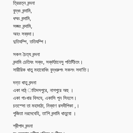
ত্রিরত্ন বন্দনা
বুদ্ধং বন্দামি,
ধম্মং বন্দামি,
সঙ্ঘং বন্দামি,
অহং সব্বদা।
দুতিযম্পি, ততিযম্পি।
সকল চৈত্য বন্দনা
বন্দামি চেতিযং সব্বং, সব্বট্ঠানেসু পতিট্ঠিতং।
সারীরিক ধাতু মহাবোধিং বুদ্ধরুপং সকলং সদা’তি।
দন্ত ধাতু বন্দনা
একা দাঠ্ াতিদসপুরে, নাগপুরে অহু ।
একা গা›ধার বিসযে, একাসি পূন সিহলে।
চতস্সো তা মহাদাঠা, নিব্বাণ রসদীপিকা ,।
পুজিতা নরদেবেহি, তা’পি বন্দামি ধাতুযো ।
শ্রীপাদ বন্দনা