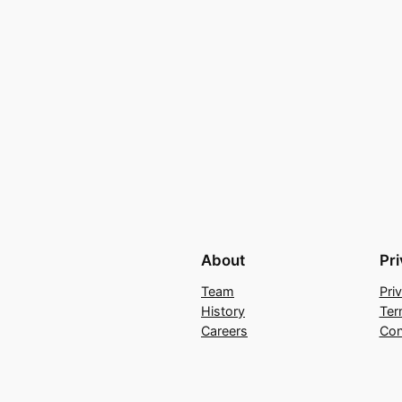
About
Pr
Team
Pri
History
Ter
Careers
Con