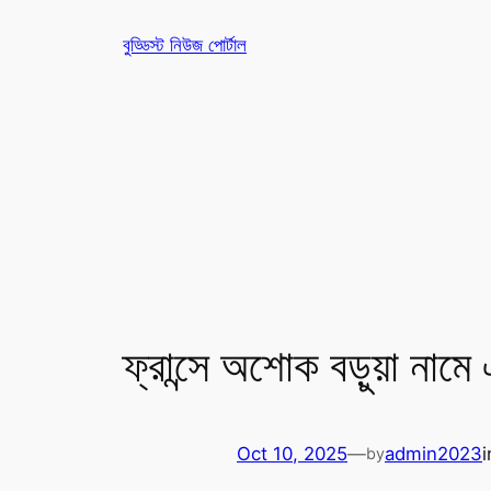
Skip
বুড্ডিস্ট নিউজ পোর্টাল
to
content
ফ্রান্সে অশোক বড়ুয়া নামে
Oct 10, 2025
—
admin2023
by