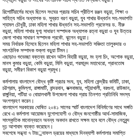
রিপোর্টিয়ার্সের মধ্যে ছিলেন সংঘের প্রচার সচিব প্রীতিশ রঞ্জন বড়ুয়া, শিক্ষা ও
সাহিত্য সচিব অধ্যাপক ড. সুব্রত বরণ বড়ুয়া, যুব শাখার ঊধ্বর্তন সহ-সভাপতি
শ্যামল চৌধুরী, ঢাকা মহিলা শাখার ঊধ্বর্তন সহ-সভাপতি প্রফেসর ড. নীরু
বড়ুয়া, মহিলা শাখার যুগ্ম সাধারণ সস্পাদক অধ্যাপক রত্না বড়ুয়া ও যুব উত্তর
জেলা শাখার সাধারণ সস্পাদক প্রকৌ. ঝুলেন বড়ুয়া।
সময় নির্ধারক হিসেবে ছিলেন মহিলা শাখার সহ-সভাপতি সঞ্চিতা তালুকদার ও
সাংগঠনিক সম্পাদক শুক্লা বড়ুয়া টিমন।
এছাড়াও শুভেচ্ছা বক্তব্য রাখেন অটল বিহারী বড়ুয়া, মং হ্লা চিং, অশোক বড়ুয়া,
মানস কুমার বড়ুয়া, কেমি বড়ুয়া, মিলি বড়ুয়া, পরমানন্দ মহাথেরো, প্রানতোষ
বড়ুয়া, সমীরণ বিকাশ বড়ুয়া প্রমুখ।
কর্মশালায় বাংলাদেশ বৌদ্ধ কৃষ্টি প্রচার সংঘ, যুব, মহিলা কেন্দ্রীয় কমিটি, ঢাকা,
চট্টগ্রাম, কুমিল্লা, রাঙ্গামাটি, বান্দরবান, কক্সবাজার, পটুয়াখালী, বরগুনা, রাউজান,
রাঙ্গুনিয়া, পটিয়া ও বোয়ালখালী উপজেলা শাখার প্রায় তিনশত প্রতিনিধি সদস্য
অংশগ্রহণ করেন।
বাংলাদেশ সরকারের ঘোষিত ২০৪১ সালের স্মার্ট বাংলাদেশ বিনির্মাণের সাথে সঙ্গতি
রেখে এ কর্মশালা আয়োজন যুগোপযোগী ও বৌদ্ধ জনগোষ্ঠীর আর্থ-সামাজিক,
সাংস্কৃতিক মানোন্নয়নে অনন্য অবদান রাখতে সক্ষম হবে বলে বৌদ্ধ নেতৃবৃন্দ
দৃঢ় আশাবাদ ব্যক্ত করেছেন।
সবশেষে সন্ধ্যা ৭ টায়র্্যাফল ড্রয়ের মাধ্যমে দিনব্যাপী কর্মশালার সমাপ্তি