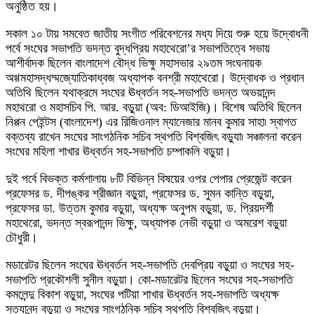
অনুষ্ঠিত হয়।
সকাল ১০ টায় সমবেত জাতীয় সংগীত পরিবেশনের মধ্য দিয়ে শুরু হয়ে উদ্বোধনী
পর্বে সংঘের সভাপতি ভদন্ত বুদ্ধপ্রিয় মহাথেরো’র সভাপতিত্বে সভায়
আশীর্বাদক ছিলেন বাংলাদেশ বৌদ্ধ ভিক্ষু মহাসভার ২৯তম সংঘনায়ক
অগ্গমহাসদ্ধম্মজ্যোতিকাধ্বজ অধ্যাপক বনশ্রী মহাথেরো। উদ্বোধক ও প্রধান
অতিথি ছিলেন যথাক্রমে সংঘের ঊধ্বর্তন সহ-সভাপতি ভদন্ত অভয়ানন্দ
মহাথরো ও মহাসচিব পি. আর. বড়ুয়া (অব: ডিআইজি)। বিশেষ অতিথি ছিলেন
নিপ্পন পেইন্টস (বাংলাদেশ) এর রিজিওনাল ম্যানেজার মানব কুমার সাহা৷ স্বাগত
বক্তব্য রাখেন সংঘের সাংগঠনিক সচিব স্থপতি বিশ্বজিৎ বড়ুযা৷ সঞ্চালনা করেন
সংঘের মহিলা শাখার ঊধ্বর্তন সহ-সভাপতি চম্পাকলি বড়ুয়া।
দুই পর্বে বিভক্ত কর্মশালায় ৮টি বিভিন্ন বিষয়ের ওপর পেপার প্রেজেন্ট করেন
প্রফেসর ড. দীপঙ্কর শ্রীজ্ঞান বড়ুয়া, প্রফেসর ড. সুমন কান্তি বড়ুয়া,
প্রফেসর ডা. উত্তম কুমার বড়ুয়া, অধ্যক্ষ অনুপম বড়ুয়া, ড. প্রিয়দর্শী
মহাথেরো, ভদন্ত স্বরূপানন্দ ভিক্ষু, অধ্যাপক নেভী বড়ুয়া ও অমরেশ বড়ুয়া
চৌধুরী।
মডারেটর ছিলেন সংঘের ঊধ্বর্তন সহ-সভাপতি দেবপ্রিয় বড়ুয়া ও সংঘের সহ-
সভাপতি প্রকৌশলী সুনীল বড়ুয়া। কো-মডারেটর ছিলেন সংঘের সহ-সভাপতি
কমলেন্দু বিকাশ বড়ুয়া, সংঘের পটিয়া শাখার ঊধ্বর্তন সহ-সভাপতি অধ্যক্ষ
সত্যানন্দ বড়ুয়া ও সংঘের সাংগঠনিক সচিব স্থপতি বিশ্বজিৎ বড়ুয়া।