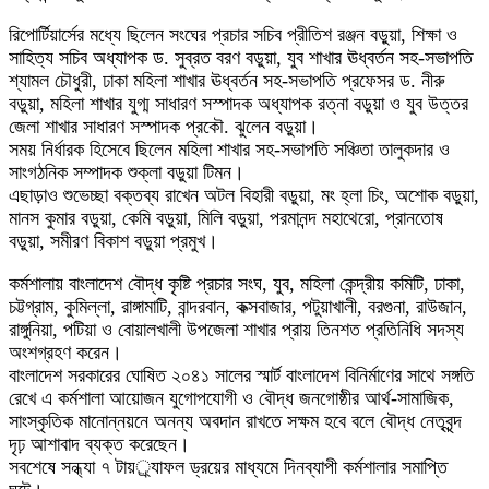
রিপোর্টিয়ার্সের মধ্যে ছিলেন সংঘের প্রচার সচিব প্রীতিশ রঞ্জন বড়ুয়া, শিক্ষা ও
সাহিত্য সচিব অধ্যাপক ড. সুব্রত বরণ বড়ুয়া, যুব শাখার ঊধ্বর্তন সহ-সভাপতি
শ্যামল চৌধুরী, ঢাকা মহিলা শাখার ঊধ্বর্তন সহ-সভাপতি প্রফেসর ড. নীরু
বড়ুয়া, মহিলা শাখার যুগ্ম সাধারণ সস্পাদক অধ্যাপক রত্না বড়ুয়া ও যুব উত্তর
জেলা শাখার সাধারণ সস্পাদক প্রকৌ. ঝুলেন বড়ুয়া।
সময় নির্ধারক হিসেবে ছিলেন মহিলা শাখার সহ-সভাপতি সঞ্চিতা তালুকদার ও
সাংগঠনিক সম্পাদক শুক্লা বড়ুয়া টিমন।
এছাড়াও শুভেচ্ছা বক্তব্য রাখেন অটল বিহারী বড়ুয়া, মং হ্লা চিং, অশোক বড়ুয়া,
মানস কুমার বড়ুয়া, কেমি বড়ুয়া, মিলি বড়ুয়া, পরমানন্দ মহাথেরো, প্রানতোষ
বড়ুয়া, সমীরণ বিকাশ বড়ুয়া প্রমুখ।
কর্মশালায় বাংলাদেশ বৌদ্ধ কৃষ্টি প্রচার সংঘ, যুব, মহিলা কেন্দ্রীয় কমিটি, ঢাকা,
চট্টগ্রাম, কুমিল্লা, রাঙ্গামাটি, বান্দরবান, কক্সবাজার, পটুয়াখালী, বরগুনা, রাউজান,
রাঙ্গুনিয়া, পটিয়া ও বোয়ালখালী উপজেলা শাখার প্রায় তিনশত প্রতিনিধি সদস্য
অংশগ্রহণ করেন।
বাংলাদেশ সরকারের ঘোষিত ২০৪১ সালের স্মার্ট বাংলাদেশ বিনির্মাণের সাথে সঙ্গতি
রেখে এ কর্মশালা আয়োজন যুগোপযোগী ও বৌদ্ধ জনগোষ্ঠীর আর্থ-সামাজিক,
সাংস্কৃতিক মানোন্নয়নে অনন্য অবদান রাখতে সক্ষম হবে বলে বৌদ্ধ নেতৃবৃন্দ
দৃঢ় আশাবাদ ব্যক্ত করেছেন।
সবশেষে সন্ধ্যা ৭ টায়র্্যাফল ড্রয়ের মাধ্যমে দিনব্যাপী কর্মশালার সমাপ্তি