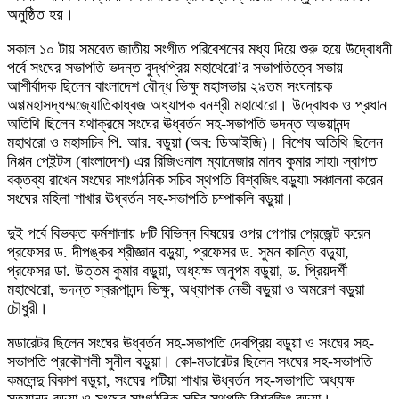
অনুষ্ঠিত হয়।
সকাল ১০ টায় সমবেত জাতীয় সংগীত পরিবেশনের মধ্য দিয়ে শুরু হয়ে উদ্বোধনী
পর্বে সংঘের সভাপতি ভদন্ত বুদ্ধপ্রিয় মহাথেরো’র সভাপতিত্বে সভায়
আশীর্বাদক ছিলেন বাংলাদেশ বৌদ্ধ ভিক্ষু মহাসভার ২৯তম সংঘনায়ক
অগ্গমহাসদ্ধম্মজ্যোতিকাধ্বজ অধ্যাপক বনশ্রী মহাথেরো। উদ্বোধক ও প্রধান
অতিথি ছিলেন যথাক্রমে সংঘের ঊধ্বর্তন সহ-সভাপতি ভদন্ত অভয়ানন্দ
মহাথরো ও মহাসচিব পি. আর. বড়ুয়া (অব: ডিআইজি)। বিশেষ অতিথি ছিলেন
নিপ্পন পেইন্টস (বাংলাদেশ) এর রিজিওনাল ম্যানেজার মানব কুমার সাহা৷ স্বাগত
বক্তব্য রাখেন সংঘের সাংগঠনিক সচিব স্থপতি বিশ্বজিৎ বড়ুযা৷ সঞ্চালনা করেন
সংঘের মহিলা শাখার ঊধ্বর্তন সহ-সভাপতি চম্পাকলি বড়ুয়া।
দুই পর্বে বিভক্ত কর্মশালায় ৮টি বিভিন্ন বিষয়ের ওপর পেপার প্রেজেন্ট করেন
প্রফেসর ড. দীপঙ্কর শ্রীজ্ঞান বড়ুয়া, প্রফেসর ড. সুমন কান্তি বড়ুয়া,
প্রফেসর ডা. উত্তম কুমার বড়ুয়া, অধ্যক্ষ অনুপম বড়ুয়া, ড. প্রিয়দর্শী
মহাথেরো, ভদন্ত স্বরূপানন্দ ভিক্ষু, অধ্যাপক নেভী বড়ুয়া ও অমরেশ বড়ুয়া
চৌধুরী।
মডারেটর ছিলেন সংঘের ঊধ্বর্তন সহ-সভাপতি দেবপ্রিয় বড়ুয়া ও সংঘের সহ-
সভাপতি প্রকৌশলী সুনীল বড়ুয়া। কো-মডারেটর ছিলেন সংঘের সহ-সভাপতি
কমলেন্দু বিকাশ বড়ুয়া, সংঘের পটিয়া শাখার ঊধ্বর্তন সহ-সভাপতি অধ্যক্ষ
সত্যানন্দ বড়ুয়া ও সংঘের সাংগঠনিক সচিব স্থপতি বিশ্বজিৎ বড়ুয়া।