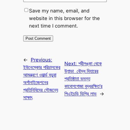
Save my name, email, and
website in this browser for the
next time I comment.
←
Previous:
Next:
শ্রীলঙ্কা থেকে
ইউনেস্কোর পরিচালকের
উগান্ডা বৌদ্ধ বিহারের
আমন্ত্রণে ওয়ার্ল্ড বড়ুয়া
প্রতিষ্ঠাতা ভদন্ত
অর্গানাইজেশনের
কাবোগগোজা বুদ্ধরক্ষিত’র
প্রতিনিধিদের সৌজন্যে
পিএইচডি ডিগ্রি লাভ
→
সাক্ষাৎ