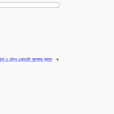
ালা ও বৌদ্ধ একাডেমি পুরস্কার প্রদান
→