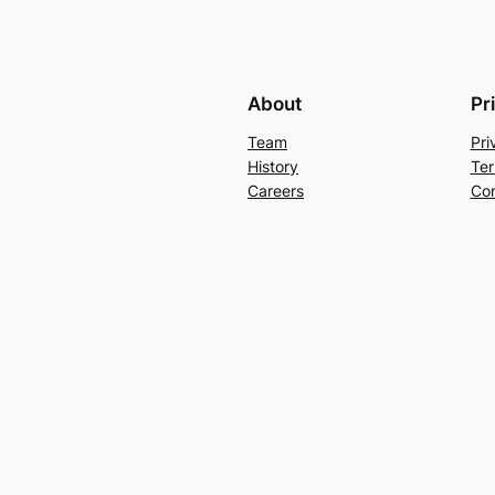
About
Pr
Team
Pri
History
Ter
Careers
Con