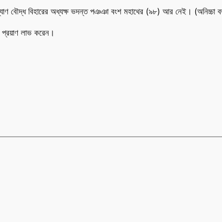
জন কল্যাণ বৌদ্ধ বিহারের অধ্যক্ষ ভদন্ত পঞঞা বংশ মহাথের (৯৮) আর নেই। (অনিচ্চা 
ে প্রয়াণ লাভ করেন।