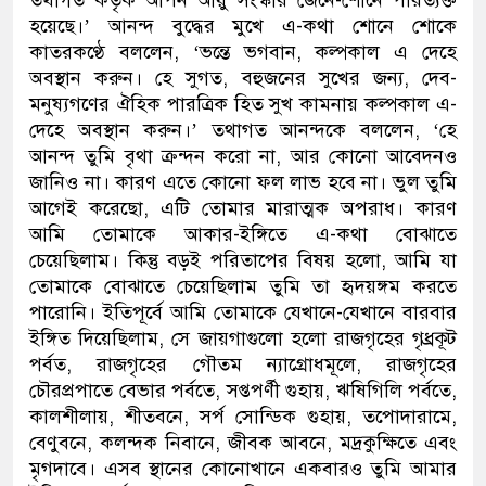
হয়েছে।’ আনন্দ বুদ্ধের মুখে এ-কথা শোনে শোকে
কাতরকণ্ঠে বললেন, ‘ভন্তে ভগবান, কল্পকাল এ দেহে
অবস্থান করুন। হে সুগত, বহুজনের সুখের জন্য, দেব-
মনুষ্যগণের ঐহিক পারত্রিক হিত সুখ কামনায় কল্পকাল এ-
দেহে অবস্থান করুন।’ তথাগত আনন্দকে বললেন, ‘হে
আনন্দ তুমি বৃথা ক্রন্দন করো না, আর কোনো আবেদনও
জানিও না। কারণ এতে কোনো ফল লাভ হবে না। ভুল তুমি
আগেই করেছো, এটি তোমার মারাত্মক অপরাধ। কারণ
আমি তোমাকে আকার-ইঙ্গিতে এ-কথা বোঝাতে
চেয়েছিলাম। কিন্তু বড়ই পরিতাপের বিষয় হলো, আমি যা
তোমাকে বোঝাতে চেয়েছিলাম তুমি তা হৃদয়ঙ্গম করতে
পারোনি। ইতিপূর্বে আমি তোমাকে যেখানে-যেখানে বারবার
ইঙ্গিত দিয়েছিলাম, সে জায়গাগুলো হলো রাজগৃহের গৃধ্রকূট
পর্বত, রাজগৃহের গৌতম ন্যাগ্রোধমূলে, রাজগৃহের
চৌরপ্রপাতে বেভার পর্বতে, সপ্তপর্ণী গুহায়, ঋষিগিলি পর্বতে,
কালশীলায়, শীতবনে, সর্প সোন্ডিক গুহায়, তপোদারামে,
বেণুবনে, কলন্দক নিবানে, জীবক আবনে, মদ্রকুক্ষিতে এবং
মৃগদাবে। এসব স্থানের কোনোখানে একবারও তুমি আমার