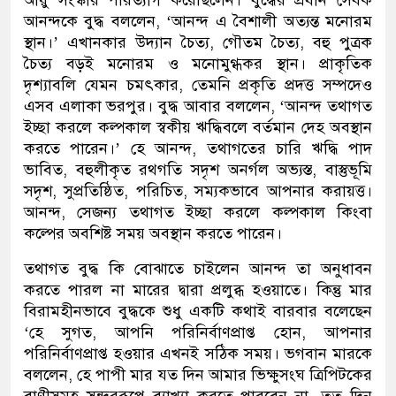
আনন্দকে বুদ্ধ বললেন, ‘আনন্দ এ বৈশালী অত্যন্ত মনোরম
স্থান।’ এখানকার উদ্যান চৈত্য, গৌতম চৈত্য, বহু পুত্রক
চৈত্য বড়ই মনোরম ও মনোমুগ্ধকর স্থান। প্রাকৃতিক
দৃশ্যাবলি যেমন চমৎকার, তেমনি প্রকৃতি প্রদত্ত সম্পদেও
এসব এলাকা ভরপুর। বুদ্ধ আবার বললেন, ‘আনন্দ তথাগত
ইচ্ছা করলে কল্পকাল স্বকীয় ঋদ্ধিবলে বর্তমান দেহ অবস্থান
করতে পারেন।’ হে আনন্দ, তথাগতের চারি ঋদ্ধি পাদ
ভাবিত, বহুলীকৃত রথগতি সদৃশ অনর্গল অভ্যস্ত, বাস্তুভূমি
সদৃশ, সুপ্রতিষ্ঠিত, পরিচিত, সম্যকভাবে আপনার করায়ত্ত।
আনন্দ, সেজন্য তথাগত ইচ্ছা করলে কল্পকাল কিংবা
কল্পের অবশিষ্ট সময় অবস্থান করতে পারেন।
তথাগত বুদ্ধ কি বোঝাতে চাইলেন আনন্দ তা অনুধাবন
করতে পারল না মারের দ্বারা প্রলুব্ধ হওয়াতে। কিন্তু মার
বিরামহীনভাবে বুদ্ধকে শুধু একটি কথাই বারবার বলেছেন
‘হে সুগত, আপনি পরিনির্বাণপ্রাপ্ত হোন, আপনার
পরিনির্বাণপ্রাপ্ত হওয়ার এখনই সঠিক সময়। ভগবান মারকে
বললেন, হে পাপী মার যত দিন আমার ভিক্ষুসংঘ ত্রিপিটকের
বাণীসমূহ সুন্দররূপে ব্যাখ্যা করতে পারবেন না, তত দিন