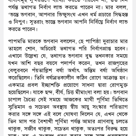
পর্যন্ত তথাগত নির্বাণ লাভ করতে পারেন না। মার বলল,
‘ভন্তে ভগবান, আপনার ভিক্ষুসংঘ এখন ধর্ম প্রচারে সিদ্ধহস্ত
ও নিপুণ। সুতরাং ভান্তে ভগবান আপনি নির্বিঘ্নে নির্বাণ লাভ
করতে পারেন।
পাপমতি মারকে ভগবান বললেন, হে পাপিষ্ঠা দুরাচার মার
তাহলে শোন, অচিরেই তথাগত পরি নির্বাণপ্রাপ্ত হবেন।
এখানে উল্লেখ্য যে, তথাগত ভগবান বুদ্ধ তখনকার সময়ে
যখন আশি বছর বয়সে পদার্পণ করেন, তখন রাজগৃহের
বেলুরবনে পঁয়তাল্লিশ বর্ষা অর্থাৎ অন্তিম বর্ষা অধিষ্ঠান
করেছিলেন। তিনি বর্ষাব্রতকালীন কঠিন রোগে আক্রান্ত হন।
একমাত্র প্রবল ইচ্ছাশক্তি প্রয়োগে সাধনা দ্বারা রোগমুক্ত
হয়েছিলেন। যাকে ছন্দ, বীর্য, চিত্ত মীমাংসা বলা হয়। ভগবান
চাপাল চৈত্যে সেই সময়ে আজকের মাঘী পূর্ণিমা তিথিতে
স্মৃতিমান ও সচেতন অবস্থায় স্বীয় আয়ু সংস্কার পরিত্যাগ
করার সঙ্গে সঙ্গে এই বলে ঘোষণা দিলেন যে, এখন থেকে
তিন মাস পর বৈশাখী পূর্ণিমা পর্যন্ত আমার প্রাণবায়ু চলতে
থাকুক, সজীব থাকুক, সচেতন থাকুক, অতঃপর বিরুদ্ধ হয়ে
যাক। বুদ্ধ এ সংকল্প গ্রহণ করার সঙ্গে সঙ্গে প্রবলভাবে