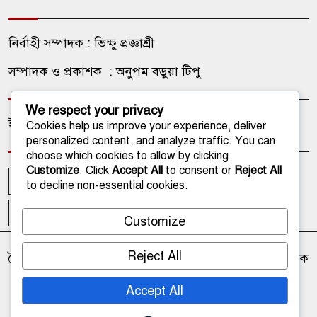
নির্বাহী সম্পাদক : ভিক্ষু প্রজ্ঞাশ্রী
সম্পাদক ও প্রকাশক : অনুপম বড়ুয়া টিপু
We respect your privacy
ইমেইল: onlinetathagata@gmail.com
Cookies help us improve your experience, deliver
personalized content, and analyze traffic. You can
choose which cookies to allow by clicking
Customize
. Click
Accept All
to consent or
Reject All
আপলোডকারী
আমাদের কথা
আমাদের পরিবার
to decline non-essential cookies.
ফটোগ্যালারী
ভিডিও গ্যালারী
Customize
Reject All
দৈনন্দিন বৌদ্ধিক জীবন চর্চা ও সমসাময়িক বিষয়বস্তু ভিত্তিক এক
অনন্য অনলাইন নিউজ পোর্টাল
Accept All
Theme Developed BY
ThemesBazar.Com