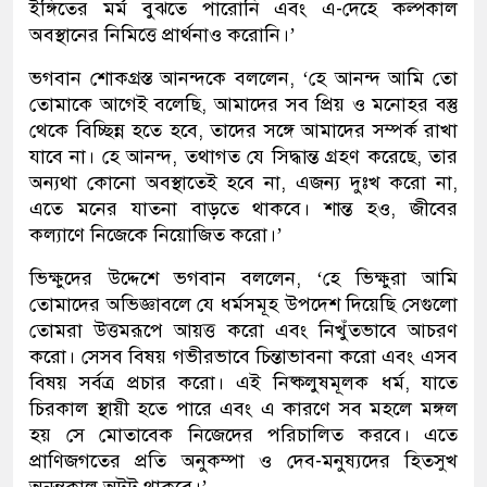
ইঙ্গিতের মর্ম বুঝতে পারোনি এবং এ-দেহে কল্পকাল
অবস্থানের নিমিত্তে প্রার্থনাও করোনি।’
ভগবান শোকগ্রস্ত আনন্দকে বললেন, ‘হে আনন্দ আমি তো
তোমাকে আগেই বলেছি, আমাদের সব প্রিয় ও মনোহর বস্তু
থেকে বিচ্ছিন্ন হতে হবে, তাদের সঙ্গে আমাদের সম্পর্ক রাখা
যাবে না। হে আনন্দ, তথাগত যে সিদ্ধান্ত গ্রহণ করেছে, তার
অন্যথা কোনো অবস্থাতেই হবে না, এজন্য দুঃখ করো না,
এতে মনের যাতনা বাড়তে থাকবে। শান্ত হও, জীবের
কল্যাণে নিজেকে নিয়োজিত করো।’
ভিক্ষুদের উদ্দেশে ভগবান বললেন, ‘হে ভিক্ষুরা আমি
তোমাদের অভিজ্ঞাবলে যে ধর্মসমূহ উপদেশ দিয়েছি সেগুলো
তোমরা উত্তমরূপে আয়ত্ত করো এবং নিখুঁতভাবে আচরণ
করো। সেসব বিষয় গভীরভাবে চিন্তাভাবনা করো এবং এসব
বিষয় সর্বত্র প্রচার করো। এই নিষ্কলুষমূলক ধর্ম, যাতে
চিরকাল স্থায়ী হতে পারে এবং এ কারণে সব মহলে মঙ্গল
হয় সে মোতাবেক নিজেদের পরিচালিত করবে। এতে
প্রাণিজগতের প্রতি অনুকম্পা ও দেব-মনুষ্যদের হিতসুখ
অনন্তকাল অটুট থাকবে।’