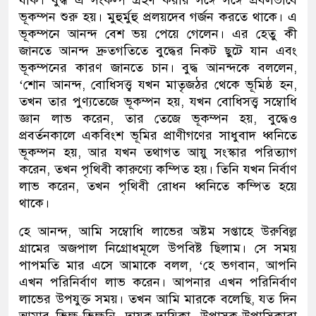
ভূকম্পন শুরু হয়। মুহুর্মুহু প্রলয়দেব গর্জন করতে থাকে। এ
ভূকম্পনে আনন্দ বেশ ভয় পেয়ে গেলেন। এর হেতু কী
জানতে আনন্দ দ্রুতগতিতে বুদ্ধের নিকট ছুটে যান এবং
ভূকম্পনের কারণ জানতে চান। বুদ্ধ আনন্দকে বললেন,
‘শোন আনন্দ, বোধিসত্ত্ব যখন মাতৃজঠর থেকে ভূমিষ্ঠ হন,
তখন তার পুণ্যতেজে ভূকম্পন হয়, যখন বোধিসত্ত্ব সম্বোধি
জ্ঞান লাভ করেন, তার তেজে ভূকম্পন হয়, বুদ্ধেও
প্রবর্তনকালে একবিংশ ভূমির প্রাণীগণের সাধুবাদ ধ্বনিতে
ভূকম্পন হয়, আর যখন তথাগত আয়ু সংস্কার পরিত্যাগ
করেন, তখন পৃথিবী কারুণ্যে কম্পিত হয়। তিনি যখন নির্বাণ
লাভ করেন, তখন পৃথিবী রোধন ধ্বনিতে কম্পিত হয়ে
থাকে।
হে আনন্দ, আমি সম্বোধি লাভের অষ্টম সপ্তাহে উরুবিল্ল
গ্রামের অজপাল নিগ্রোধমূলে উপবিষ্ট ছিলাম। সে সময়
পাপমতি মার এসে আমাকে বলল, ‘হে ভগবান, আপনি
এখন পরিনির্বাণ লাভ করেন। আপনার এখন পরিনির্বাণ
লাভের উপযুক্ত সময়। তখন আমি মারকে বলেছি, যত দিন
আমার ভিক্ষু-ভিক্ষুনি, দায়ক-দায়িকা, উপাসক-উপাসিকারা