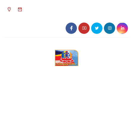
০৪:১৩ অপরাহ্ন, রবিবার, ০৯ অগাস্ট ২০২৬, ২৫
শ্রাবণ ১৪৩৩ বঙ্গাব্দ