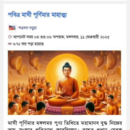
পবিত্র মাঘী পূর্ণিমার মাহাত্ম্য
শতদল বড়ুয়া
আপডেট সময় ০৪:৩৩:০৬ অপরাহ্ন, মঙ্গলবার, ১১ ফেব্রুয়ারী ২০২৫
৬৭২ বার পড়া হয়েছে
মাঘী পূর্ণিমার মঙ্গলময় পুণ্য তিথিতে মহামানব বুদ্ধ নিজের
আয়ু সংস্কার পরিত্যাগ করেছিলেন। বুদ্ধের প্রধান সেবক