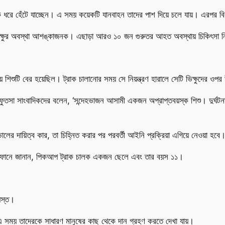
ড়ক ধরে হেঁটে যাচ্ছেন। এ সময় কয়েকটি যানবাহন তাদের পাশ দিয়ে চলে যায়। এরপর বিক
ারজন ভিক্ষুর অবস্থা আশঙ্কাজনক। এছাড়া আরও ১০ জন গুরুতর আহত অবস্থায় চিকিৎসা ন
 শিশুটি বের হয়েছিল। ট্রাক চালানোর সময় সে নিয়ন্ত্রণ হারালে সেটি ভিক্ষুদের ওপর
ুতসা সাংবাদিকদের বলেন, ‘সন্দেহভাজন আসামী একজন অপ্রাপ্তবয়স্ক শিশু। দুর্ঘটন
লের দায়িত্ব কার, তা চিহ্নিত করার পর পরবর্তী আইনি প্রক্রিয়া এগিয়ে নেওয়া হবে।
িকে ফোনে জানান, পিকআপ ট্রাক চালক একজন ছেলে এবং তার বয়স ১১।
্যস্ত।
 এ সময় তাদেরকে সাধারণ মানুষের কাছ থেকে দান গ্রহণ করতে দেখা যায়।