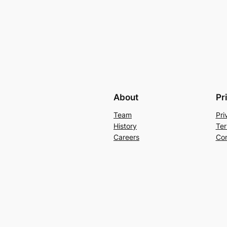
About
Pr
Team
Pri
History
Ter
Careers
Con