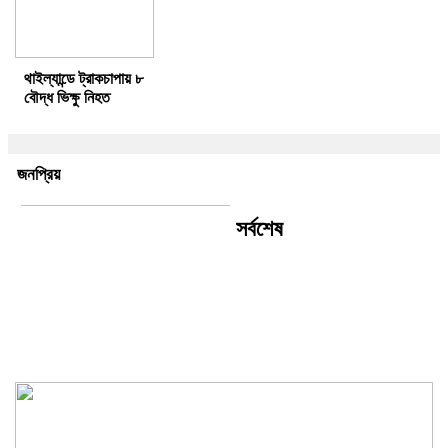
থাইল্যান্ডে ট্রাকচাপায় ৮
বৌদ্ধ ভিক্ষু নিহত
জনপ্রিয়
সর্বশেষ
চন্দনাইশ ভিক্ষু পরিষদের নতুন কার্যকরী
কমিটি গঠিত