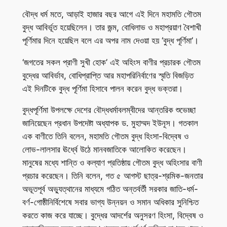
বৌদ্ধ ধর্ম মতে, আড়াই হাজার বছর আগে এই দিনে মহামতি গৌতম
বুদ্ধ আবির্ভূত হয়েছিলেন। তার জন্ম, বোধিলাভ ও মহাপ্রয়াণ বৈশাখী
পূর্ণিমার দিনে হয়েছিল বলে এর অপর নাম দেওয়া হয় ‘বুদ্ধ পূর্ণিমা’।
‘জগতের সকল প্রাণী সুখী হোক’ এই অহিংস বাণীর প্রচারক গৌতম
বুদ্ধের আবির্ভাব, বোধিপ্রাপ্তি আর মহাপরিনির্বাণের স্মৃতি বিজড়িত
এই দিনটিকে বুদ্ধ পূর্ণিমা হিসাবে পালন করেন বুদ্ধ ভক্তরা।
বুদ্ধপূর্ণিমা উপলক্ষে দেশের বৌদ্ধধর্মাবলম্বীদের আন্তরিক শুভেচ্ছা
জানিয়েছেন প্রধান উপদেষ্টা অধ্যাপক ড. মুহাম্মদ ইউনূস। গতকাল
এক বাণীতে তিনি বলেন, মহামতি গৌতম বুদ্ধ হিংসা-বিদ্বেষ ও
লোভ-লালসার ঊর্ধ্বে উঠে মানবজাতিকে আলোকিত করেছেন।
মানুষের মধ্যে শান্তি ও কল্যাণ প্রতিষ্ঠায় গৌতম বুদ্ধ অহিংসার বাণী
প্রচার করেছেন। তিনি বলেন, গত ৫ আগস্ট ছাত্র-শ্রমিক-জনতার
অভূতপূর্ব অভ্যুত্থানের মাধ্যমে গঠিত অন্তর্বর্তী সরকার জাতি-ধর্ম-
বর্ণ-গোষ্ঠীনির্বিশেষে সবার ভাগ্য উন্নয়ন ও সমান অধিকার সুনিশ্চিত
করতে কাজ করে যাচ্ছে। বুদ্ধের আদর্শের অনুসরণ হিংসা, বিদ্বেষ ও