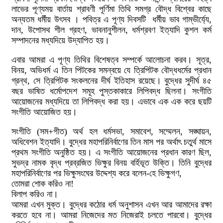
লাভের পূণ্যময় বার্তায় শ্রাবণী পূর্ণিমা তিথি সমগ্র বৌদ্ধ বিশ্বের কাছে
অন্যতম ধর্মীয় উৎসব । পবিত্র এ পূণ্য দিবসটি ধর্মীয় ভাব গাম্ভীর্য্যে,
দান, উপোসথ শীল গ্রহণ, ভাবনানুশীলন, ধর্মশ্রবণ ইত্যাদি কুশল কর্ম
সম্পাদনের মধ্যদিয়ে উদ্যাপিত হয়।
এবার আমরা এ পূণ্য তিথির বিশেষত্ব সম্পর্কে আলোচনা করব। সূত্র,
বিনয়, অভিধর্ম এ তিন পিটকের সমন্বয়ে যে ত্রিপিটক বৌদ্ধধর্মের প্রধান
গ্রন্থ, সে ত্রিপিটক সংকলনের দীর্ঘ ইতিহাস রয়েছে। বুদ্ধের সুদীর্ঘ ৪৫
বছর ভাষিত ধর্মোপদেশ সমূহ পুস্তকাকারে লিপিবদ্ধ ছিলনা। সংগীতি
আয়োজনের মধ্যদিয়ে তা লিপিবদ্ধ করা হয়। এভাবে এক এক করে ছয়টি
সংগীতি আয়োজিত হয়।
সংগীতি (সম+গীত) অর্থ হল ধর্মসভা, সমাবেশ, সম্মেলন, সঙ্ঘায়ন,
অধিবেশন ইত্যাদি। বুদ্ধের মহাপরিনির্বাণের তিন মাস পর অর্থাৎ চতুর্থ মাসে
প্রথম সংগীতি অনুষ্ঠিত হয়। এ সংগীতি আয়োজনের প্রধান কারণ ছিল,
সুভদ্র নামক বৃদ্ধ প্রব্রজিত ভিক্ষুর বিনয় বর্হিভূত উক্তি। তিনি বুদ্ধের
মহাপরিনির্বাণের পর ভিক্ষুসংঘের উদ্দেশ্য করে বলেন-হে ভিক্ষুগণ,
তোমরা শোক করিও না!
বিলাপ করিও না।
আমরা এখন মুক্ত। বুদ্ধের কঠোর ধর্ম অনুশাসন এখন আর আমাদের রক্ষা
করতে হবে না। আমরা নিজেদের মত নিজেরাই চলতে পারবো। বুদ্ধের