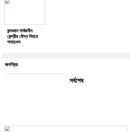
বান্দরবান সার্বজনীন
কেন্দ্রীয় বৌদ্ধ বিহারে
পাহাড়ধস
জনপ্রিয়
সর্বশেষ
চন্দনাইশ ভিক্ষু পরিষদের নতুন কার্যকরী
কমিটি গঠিত