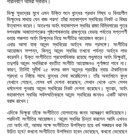
পরিনির্বাণে আমরা স্বাধীন।
ভিক্ষু সুভদ্রের মুখে এমন উক্তি শুনে বুদ্ধের প্রধান শিষ্য ও বিনয়শীল
ভিক্ষুদের মাথায় যেন বাজ পরল! তাঁরা মহাকাশ্যপ স্থবিরের নিকট এ বিষয়
উত্থাপন করেন। অতঃপর অর্হৎ মহাকাশ্যপ স্থবির রাজা বিম্বিসারের পুত্র
মগধরাজ অজাতাশত্রুর পৃষ্ঠপোষকতায় রাজগৃহের বেভার পর্বতের সপ্তপর্ণী
গুহায় পঞ্চশত অর্হৎ ভিক্ষুদের নিয়ে সংগীতির আয়োজন করেন।
এবার আসা যাক্ আনন্দ স্থবিরের অর্হত্ব লাভ প্রসঙ্গে। সংগীতির
আয়োজন সম্পন্ন, কিন্তু আনন্দ স্থবির তখনো পর্যন্ত অর্হত্ব লাভ
করেননি। উক্ত সংগীতিতে প্রবেশাধিকার রয়েছে শুধুমাত্র অর্হৎ ভিক্ষুরই,
তদুপরি আনন্দ স্থবিরকে ব্যতীত সংগীতি আয়োজনও পূর্ণাঙ্গতা পাবে না।
কারণ, তিনিই সুদীর্ঘ ২৫ বৎসর কাল অতন্দ্র প্রহরীর ন্যায় ঐকান্তিক
শ্রদ্ধা ও নিষ্ঠার সাথে বুদ্ধের সেবা করেছিলেন। তাঁর অবর্তমানে বুদ্ধ
যেখানে গেছেন, যেসব ধর্ম দেশনা করেছেন; সেখান থেকে এসে সেসব
ধর্মদেশনা পুনরায় আনন্দ স্থবিরের নিকট দেশনা করেছেন। সুতরাং, অর্হৎ
মহাকাশ্যপ স্থবির সর্বসম্মতিক্রমে আনন্দ স্থবিরের জন্যও একটি আসন
বরাদ্দ রাখেন।
এদিকে ভিক্ষুরা তাঁকে সংগীতিতে যোগদানের জন্য আমন্ত্রণ জানিয়েছেন।
পরদিনই সংগীতির আয়োজন। আনন্দ স্থবির চিন্তা করলেন আমি এখনও
তো অর্হৎ নই, আমার পক্ষে সংগীতিতে উপস্থিত হয়ে ধর্ম সঙ্ঘায়ন করা কি
উচিত হবে? কখনো সংগীতিতে উপস্থিত হবেন ভেবেছেন, কখনো ভেবেছেন