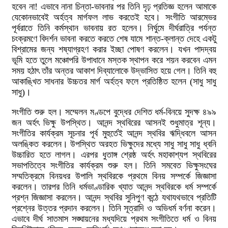
হবেন না! এভাবে নানা চিন্তা-ভাবনার পর তিনি দৃঢ় প্রতিজ্ঞ হলেন আমাকে
যেকোনভাবেই অর্হত্ব মার্গফল লাভ করতেই হবে। সংগীতি আরম্ভের
পূর্বরাতে তিনি কর্মস্থান ভাবনায় রত হলেন। নির্ঘুমে দীর্ঘরাত্রি পর্যন্ত
চংক্রমণে বিদর্শন ভাবনা করতে করতে শেষ যামে শান্ত-ক্লান্ত দেহে একটু
বিশ্রামের জন্য শষ্যাগ্রহণ করার ইচ্ছা পোষণ করলেন। যখন পাদদ্বয়
ভূমি হতে তুলে মঞ্চোপরি উপাধানে মস্তক স্থাপন করে শয়ন করবেন এমন
সময় হঠাৎ তাঁর অন্তর আকাশ দিব্যালোকে উদ্ভাসিত হয়ে গেল। তিনি বহু
আকাঙ্খিত সাধনার উচ্চতর মার্গ অর্হত্ব ফলে প্রতিষ্ঠিত হলেন (সাধু সাধু
সাধু)।
সংগীতি শুরু হল। সম্মেলন মণ্ডপে বুদ্ধের দেশিত ধর্ম-বিনয়ে সুদক্ষ ৪৯৯
জন অর্হৎ ভিক্ষু উপস্থিত। আনন্দ স্থবিরের আসনই শুধুমাত্র শূন্য।
সংগীতির কার্যক্রম সূচনার পূর্ব মুহুর্তেই আনন্দ স্থবির ঋদ্ধিবলে আসন
অলঙ্কিত করলেন। উপস্থিত অরহত ভিক্ষুদের মধ্যে সাধু সাধু সাধু ধ্বনি
উচ্চারিত হতে লাগল। এরপর ধুতাঙ্গ শ্রেষ্ঠ অর্হৎ মহাকাশ্যপ স্থবিরের
সভাপতিত্বে সংগীতির কার্যক্রম শুরু হল। তিনি সমবেত ভিক্ষুসংঘের
সম্মতিক্রমে বিনয়ধর উপালি স্থবিরকে প্রথমে বিনয় সম্পর্কে জিজ্ঞাসা
করলেন। তারপর তিনি ধর্মভাণ্ডারিক খ্যাত আনন্দ স্থবিরকে ধর্ম সম্পর্কে
প্রশ্ন জিজ্ঞাসা করলেন। আনন্দ স্থবির সুনিপুণ কন্ঠে যথাযথভাবে প্রতিটি
প্রশ্নের উত্তর প্রদান করলেন। তিনি সূত্রাদি ও অভিধর্ম বর্ণনা করেন।
এভাবে দীর্ঘ সাতমাস সঙ্ঘায়নের মধ্যদিয়ে প্রথম সংগীতিতে ধর্ম ও বিনয়