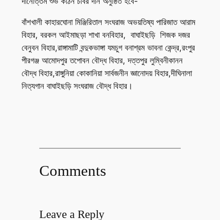
দানোত্তম শুভ কঠিন চীবর দান অনুষ্ঠিত হবে-
বাঁশখালী কাহারঘোনা মিঞ্জিরিতাল সংঘরাজ অভয়তিষ্য পারিজাত আরাম
বিহার, বরকল আইমাছড়া শাখা বনবিহার, বাঘাইছড়ি শিজক দজর
বেনুবন বিহার,রাঙ্গামাটি বন্দুকভাঙ্গা যমচুগ বনাশ্রম ভাবনা কেন্দ্র,রংপুর
পীরগঞ্জ আমোদপুর তপোবন বৌদ্ধ বিহার, দত্তপুর লুম্বিনীকানন
বৌদ্ধ বিহার,রাঙ্গুনিয়া কোকানিয়া সার্বজনীন জ্ঞানোদয় বিহার,দীঘিনালা
নিত্যগান বাঘাইছড়ি সংঘরাজ বৌদ্ধ বিহার।
Comments
Leave a Reply