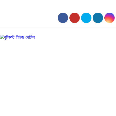
০৪:২৯ অপরাহ্ন, শনিবার, ০৮ অগাস্ট ২০২৬, ২৪ শ্রাবণ ১৪৩৩ বঙ্গাব্দ