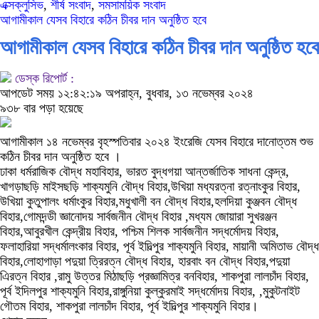
এক্সক্লুসিভ
,
শীর্ষ সংবাদ
,
সমসাময়িক সংবাদ
আগামীকাল যেসব বিহারে কঠিন চীবর দান অনুষ্ঠিত হবে
আগামীকাল যেসব বিহারে কঠিন চীবর দান অনুষ্ঠিত হবে
ডেস্ক রিপোর্ট :
আপডেট সময় ১২:৪২:১৯ অপরাহ্ন, বুধবার, ১৩ নভেম্বর ২০২৪
৯৩৮ বার পড়া হয়েছে
আগামীকাল ১৪ নভেম্বর বৃহস্পতিবার ২০২৪ ইংরেজি যেসব বিহারে দানোত্তম শুভ
কঠিন চীবর দান অনুষ্ঠিত হবে ।
ঢাকা ধর্মরাজিক বৌদ্ধ মহাবিহার, ভারত বুদ্ধগয়া আন্তর্জাতিক সাধনা কেন্দ্র,
খাগড়াছড়ি মাইসছড়ি শাক্যমুনি বৌদ্ধ বিহার,উখিয়া মধ্যরত্না রত্নাংকুর বিহার,
উখিয়া কুতুপালং ধর্মাংকুর বিহার,মধুখালী বন বৌদ্ধ বিহার,হলদিয়া কুঞ্জবন বৌদ্ধ
বিহার,গোমদন্ডী জ্ঞানোদয় সার্বজনীন বৌদ্ধ বিহার ,মধ্যম জোয়ারা সুখরঞ্জন
বিহার,আবুরখীল কেন্দ্রীয় বিহার, পশ্চিম শিলক সার্বজনীন সদ্ধর্মোদয় বিহার,
ফলাহারিয়া সদ্ধর্মালংকার বিহার, পূর্ব ইদিল্পুর শাক্যমুনি বিহার, মায়ানী অমিতাভ বৌদ্ধ
বিহার,লোহাগাড়া পদুয়া ত্রিরত্ন বৌদ্ধ বিহার, হারবাং বন বৌদ্ধ বিহার,পদুয়া
এিরত্ন বিহার ,রামু উত্তর মিঠাছড়ি প্রজ্ঞামিত্র বনবিহার, শাকপুরা লালচাঁদ বিহার,
পূর্ব ইদিলপুর শাক্যমুনি বিহার,রাঙ্গুনিয়া কুল্কুরমাই সদ্ধর্মোদয় বিহার, ,মুকুটনাইট
গৌতম বিহার, শাকপুরা লালচাঁদ বিহার, পূর্ব ইদিল্পুর শাক্যমুনি বিহার।