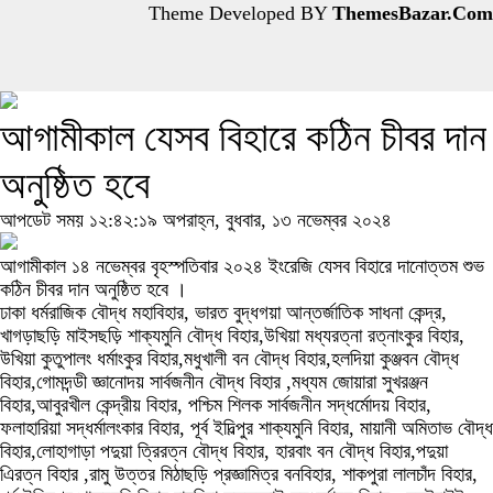
Theme Developed BY
ThemesBazar.Com
আগামীকাল যেসব বিহারে কঠিন চীবর দান
অনুষ্ঠিত হবে
আপডেট সময় ১২:৪২:১৯ অপরাহ্ন, বুধবার, ১৩ নভেম্বর ২০২৪
আগামীকাল ১৪ নভেম্বর বৃহস্পতিবার ২০২৪ ইংরেজি যেসব বিহারে দানোত্তম শুভ
কঠিন চীবর দান অনুষ্ঠিত হবে ।
ঢাকা ধর্মরাজিক বৌদ্ধ মহাবিহার, ভারত বুদ্ধগয়া আন্তর্জাতিক সাধনা কেন্দ্র,
খাগড়াছড়ি মাইসছড়ি শাক্যমুনি বৌদ্ধ বিহার,উখিয়া মধ্যরত্না রত্নাংকুর বিহার,
উখিয়া কুতুপালং ধর্মাংকুর বিহার,মধুখালী বন বৌদ্ধ বিহার,হলদিয়া কুঞ্জবন বৌদ্ধ
বিহার,গোমদন্ডী জ্ঞানোদয় সার্বজনীন বৌদ্ধ বিহার ,মধ্যম জোয়ারা সুখরঞ্জন
বিহার,আবুরখীল কেন্দ্রীয় বিহার, পশ্চিম শিলক সার্বজনীন সদ্ধর্মোদয় বিহার,
ফলাহারিয়া সদ্ধর্মালংকার বিহার, পূর্ব ইদিল্পুর শাক্যমুনি বিহার, মায়ানী অমিতাভ বৌদ্ধ
বিহার,লোহাগাড়া পদুয়া ত্রিরত্ন বৌদ্ধ বিহার, হারবাং বন বৌদ্ধ বিহার,পদুয়া
এিরত্ন বিহার ,রামু উত্তর মিঠাছড়ি প্রজ্ঞামিত্র বনবিহার, শাকপুরা লালচাঁদ বিহার,