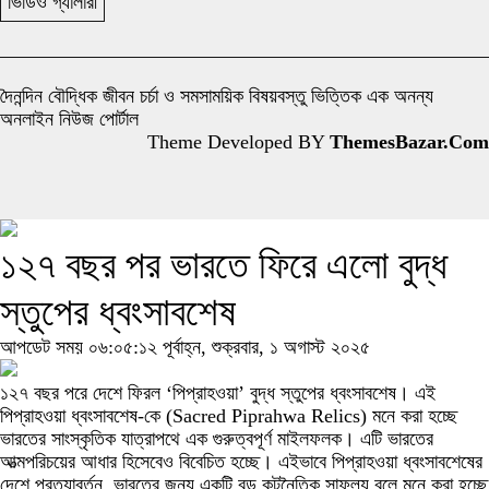
ভিডিও গ্যালারী
দৈনন্দিন বৌদ্ধিক জীবন চর্চা ও সমসাময়িক বিষয়বস্তু ভিত্তিক এক অনন্য
অনলাইন নিউজ পোর্টাল
Theme Developed BY
ThemesBazar.Com
১২৭ বছর পর ভারতে ফিরে এলো বুদ্ধ
স্তুপের ধ্বংসাবশেষ
আপডেট সময় ০৬:০৫:১২ পূর্বাহ্ন, শুক্রবার, ১ অগাস্ট ২০২৫
১২৭ বছর পরে দেশে ফিরল ‘পিপ্রাহওয়া’ বুদ্ধ স্তুপের ধ্বংসাবশেষ। এই
পিপ্রাহওয়া ধ্বংসাবশেষ-কে (Sacred Piprahwa Relics) মনে করা হচ্ছে
ভারতের সাংস্কৃতিক যাত্রাপথে এক গুরুত্বপূর্ণ মাইলফলক। এটি ভারতের
আত্মপরিচয়ের আধার হিসেবেও বিবেচিত হচ্ছে। এইভাবে পিপ্রাহওয়া ধ্বংসাবশেষের
দেশে প্রত্যাবর্তন, ভারতের জন্য একটি বড় কূটনৈতিক সাফল্য বলে মনে করা হচ্ছে