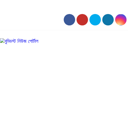
০৪:৩২ অপরাহ্ন, রবিবার, ০৯ অগাস্ট ২০২৬, ২৫ শ্রাবণ ১৪৩৩ বঙ্গাব্দ