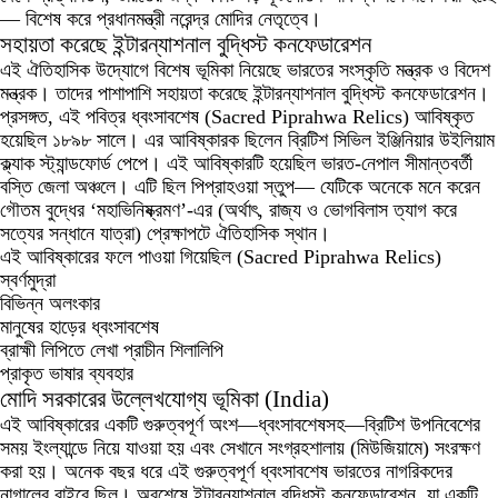
— বিশেষ করে প্রধানমন্ত্রী নরেন্দ্র মোদির নেতৃত্বে।
সহায়তা করেছে ইন্টারন্যাশনাল বুদ্ধিস্ট কনফেডারেশন
এই ঐতিহাসিক উদ্যোগে বিশেষ ভূমিকা নিয়েছে ভারতের সংস্কৃতি মন্ত্রক ও বিদেশ
মন্ত্রক। তাদের পাশাপাশি সহায়তা করেছে ইন্টারন্যাশনাল বুদ্ধিস্ট কনফেডারেশন।
প্রসঙ্গত, এই পবিত্র ধ্বংসাবশেষ (Sacred Piprahwa Relics) আবিষ্কৃত
হয়েছিল ১৮৯৮ সালে। এর আবিষ্কারক ছিলেন ব্রিটিশ সিভিল ইঞ্জিনিয়ার উইলিয়াম
ক্ল্যাক স্ট্যান্ডফোর্ড পেপে। এই আবিষ্কারটি হয়েছিল ভারত-নেপাল সীমান্তবর্তী
বস্তি জেলা অঞ্চলে। এটি ছিল পিপ্রাহওয়া স্তুপ— যেটিকে অনেকে মনে করেন
গৌতম বুদ্ধের ‘মহাভিনিষ্ক্রমণ’-এর (অর্থাৎ, রাজ্য ও ভোগবিলাস ত্যাগ করে
সত্যের সন্ধানে যাত্রা) প্রেক্ষাপটে ঐতিহাসিক স্থান।
এই আবিষ্কারের ফলে পাওয়া গিয়েছিল (Sacred Piprahwa Relics)
স্বর্ণমুদ্রা
বিভিন্ন অলংকার
মানুষের হাড়ের ধ্বংসাবশেষ
ব্রাহ্মী লিপিতে লেখা প্রাচীন শিলালিপি
প্রাকৃত ভাষার ব্যবহার
মোদি সরকারের উল্লেখযোগ্য ভূমিকা (India)
এই আবিষ্কারের একটি গুরুত্বপূর্ণ অংশ—ধ্বংসাবশেষসহ—ব্রিটিশ উপনিবেশের
সময় ইংল্যান্ডে নিয়ে যাওয়া হয় এবং সেখানে সংগ্রহশালায় (মিউজিয়ামে) সংরক্ষণ
করা হয়। অনেক বছর ধরে এই গুরুত্বপূর্ণ ধ্বংসাবশেষ ভারতের নাগরিকদের
নাগালের বাইরে ছিল। অবশেষে ইন্টারন্যাশনাল বুদ্ধিস্ট কনফেডারেশন, যা একটি