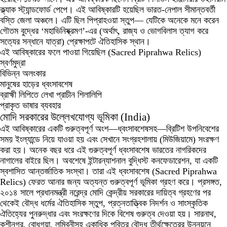
ক্ল্যাক স্ট্যান্ডফোর্ড পেপে। এই আবিষ্কারটি হয়েছিল ভারত-নেপাল সীমান্তবর্তী
বস্তি জেলা অঞ্চলে। এটি ছিল পিপ্রাহওয়া স্তুপ— যেটিকে অনেকে মনে করেন
গৌতম বুদ্ধের ‘মহাভিনিষ্ক্রমণ’-এর (অর্থাৎ, রাজ্য ও ভোগবিলাস ত্যাগ করে
সত্যের সন্ধানে যাত্রা) প্রেক্ষাপটে ঐতিহাসিক স্থান।
এই আবিষ্কারের ফলে পাওয়া গিয়েছিল (Sacred Piprahwa Relics)
স্বর্ণমুদ্রা
বিভিন্ন অলংকার
মানুষের হাড়ের ধ্বংসাবশেষ
ব্রাহ্মী লিপিতে লেখা প্রাচীন শিলালিপি
প্রাকৃত ভাষার ব্যবহার
মোদি সরকারের উল্লেখযোগ্য ভূমিকা (India)
এই আবিষ্কারের একটি গুরুত্বপূর্ণ অংশ—ধ্বংসাবশেষসহ—ব্রিটিশ উপনিবেশের
সময় ইংল্যান্ডে নিয়ে যাওয়া হয় এবং সেখানে সংগ্রহশালায় (মিউজিয়ামে) সংরক্ষণ
করা হয়। অনেক বছর ধরে এই গুরুত্বপূর্ণ ধ্বংসাবশেষ ভারতের নাগরিকদের
নাগালের বাইরে ছিল। অবশেষে ইন্টারন্যাশনাল বুদ্ধিস্ট কনফেডারেশন, যা একটি
স্বশাসিত আন্তর্জাতিক সংস্থা। তারা এই ধ্বংসাবশেষ (Sacred Piprahwa
Relics) ফেরত আনার জন্য অত্যন্ত গুরুত্বপূর্ণ ভূমিকা গ্রহণ করে। প্রসঙ্গত,
২০১৪ সালে প্রধানমন্ত্রী নরেন্দ্র মোদি কেন্দ্রীয় সরকারের দায়িত্ব গ্রহণের পর
থেকেই বৌদ্ধ ধর্মের ঐতিহাসিক স্তুপ, প্রত্নতাত্ত্বিক নিদর্শন ও সাংস্কৃতিক
ঐতিহ্যের পুনরুদ্ধার এবং সংরক্ষণের দিকে বিশেষ গুরুত্ব দেওয়া হয়। সারনাথ,
কুশীনগর, বোধগয়া, লুম্বিনীসহ একাধিক পবিত্র বৌদ্ধ তীর্থক্ষেত্রের উন্নয়নে