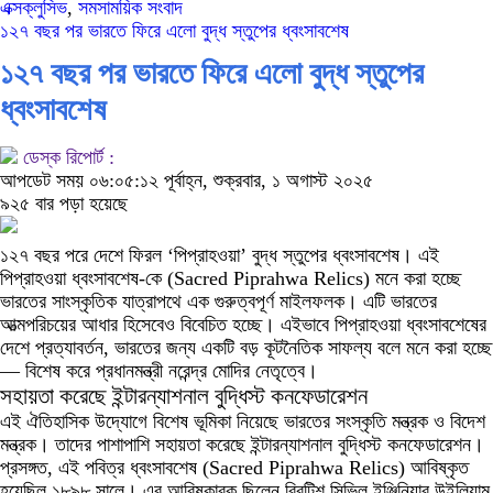
এক্সক্লুসিভ
,
সমসাময়িক সংবাদ
১২৭ বছর পর ভারতে ফিরে এলো বুদ্ধ স্তুপের ধ্বংসাবশেষ
১২৭ বছর পর ভারতে ফিরে এলো বুদ্ধ স্তুপের
ধ্বংসাবশেষ
ডেস্ক রিপোর্ট :
আপডেট সময় ০৬:০৫:১২ পূর্বাহ্ন, শুক্রবার, ১ অগাস্ট ২০২৫
৯২৫ বার পড়া হয়েছে
১২৭ বছর পরে দেশে ফিরল ‘পিপ্রাহওয়া’ বুদ্ধ স্তুপের ধ্বংসাবশেষ। এই
পিপ্রাহওয়া ধ্বংসাবশেষ-কে (Sacred Piprahwa Relics) মনে করা হচ্ছে
ভারতের সাংস্কৃতিক যাত্রাপথে এক গুরুত্বপূর্ণ মাইলফলক। এটি ভারতের
আত্মপরিচয়ের আধার হিসেবেও বিবেচিত হচ্ছে। এইভাবে পিপ্রাহওয়া ধ্বংসাবশেষের
দেশে প্রত্যাবর্তন, ভারতের জন্য একটি বড় কূটনৈতিক সাফল্য বলে মনে করা হচ্ছে
— বিশেষ করে প্রধানমন্ত্রী নরেন্দ্র মোদির নেতৃত্বে।
সহায়তা করেছে ইন্টারন্যাশনাল বুদ্ধিস্ট কনফেডারেশন
এই ঐতিহাসিক উদ্যোগে বিশেষ ভূমিকা নিয়েছে ভারতের সংস্কৃতি মন্ত্রক ও বিদেশ
মন্ত্রক। তাদের পাশাপাশি সহায়তা করেছে ইন্টারন্যাশনাল বুদ্ধিস্ট কনফেডারেশন।
প্রসঙ্গত, এই পবিত্র ধ্বংসাবশেষ (Sacred Piprahwa Relics) আবিষ্কৃত
হয়েছিল ১৮৯৮ সালে। এর আবিষ্কারক ছিলেন ব্রিটিশ সিভিল ইঞ্জিনিয়ার উইলিয়াম