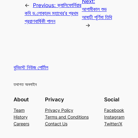
Next:
←
Previous:
ক্যালিফোর্নিয়ার
আগামীকাল শুভ
কবি ড.লোকানন্দ মহাথের’র প্রথম
আষাঢ়ী পূর্ণিমা তিথি
প্রয়াণবার্ষিকী পালন
→
বুড্ডিস্ট নিউজ পোর্টাল
তথাগত অনলাইন
About
Privacy
Social
Team
Privacy Policy
Facebook
History
Terms and Conditions
Instagram
Careers
Contact Us
Twitter/X