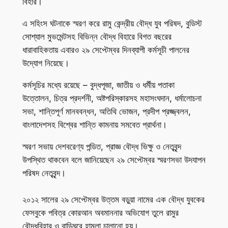
বিহার।
এ সহিংস ঘটনাকে স্মরণ করে রামু কেন্দ্রীয় বৌদ্ধ যুব পরিষদ, বুডিস্ট
সোশ্যাল মুভমেন্টসহ বিভিন্ন বৌদ্ধ বিহারে বিগত বছরের
ধারাবাহিকতায় এবারও ২৯ সেপ্টেম্বর দিনব্যাপী কর্মসূচী পালনের
উদ্যোগ নিয়েছে।
কর্মসূচির মধ্যে রয়েছে – বুদ্ধপূজা, জাতীয় ও ধর্মীয় পতাকা
উত্তোলন, চিত্র প্রদর্শনী, অষ্টপরিস্কারসহ মহাসংঘদান, ধর্মালোচনা
সভা, শান্তিপূর্ণ মানববন্ধন, অতিথি ভোজন, প্রদীপ প্রজ্জ্বলন,
বাংলাদেশসহ বিশ্বের শান্তি কামনায় সমবেত প্রার্থনা।
স্মরণ সভায় দেশবরেণ্য পন্ডিত, প্রাজ্ঞ বৌদ্ধ ভিক্ষু ও নেতৃবৃন্দ
উপস্থিত থাকবেন বলে জানিয়েছেন ২৯ সেপ্টেম্বর স্মরণসভা উদযাপন
পরিষদ নেতৃবৃন্দ।
২০১২ সালের ২৯ সেপ্টেম্বর উত্তম বড়ুয়া নামের এক বৌদ্ধ যুবকের
ফেসবুকে পবিত্র কোরআন অবমাননার অভিযোগ তুলে রামুর
বৌদ্ধবিহার ও বাড়িঘরে হামলা চালানো হয়।