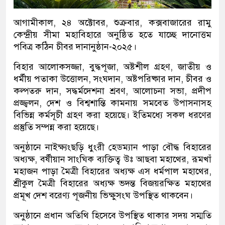
আগামীকাল, ২৪ অক্টোবর, শুক্রবার, কক্সবাজারের রামু
কেন্দ্রীয় সীমা মহাবিহারে অনুষ্ঠিত হতে যাচ্ছে দানোত্তম
পবিত্র কঠিন চীবর দানানুষ্ঠান-২০২৫।
বিহার আলোকসজ্জা, বুদ্ধপূজা, অষ্টশীল গ্রহণ, জাতীয় ও
ধর্মীয় পতাকা উত্তোলন, সংঘদান, অষ্টপরিষ্কার দান, চীবর ও
কল্পতরু দান, সদ্ধর্মদেশনা শ্রবণ, আলোচনা সভা, প্রদীপ
প্রজ্জ্বলন, দেশ ও বিশ্বশান্তি কামনায় সমবেত উপাসনাসহ
বিভিন্ন কর্মসূচী গ্রহণ করা হয়েছে। ইতিমধ্যে সকল ধরণের
প্রস্তুতি সম্পন্ন করা হয়েছে।
অনুষ্ঠানে নাইক্ষ্যংছড়ি ধুংরী হেডম্যান পাড়া বৌদ্ধ বিহারের
অধ্যক্ষ, বর্ষীয়ান সাংঘিক ব্যক্তিত্ব উঃ আছবা মহাথের, রূমখাঁ
মহাজন পাড়া মৈত্রী বিহারের অধ্যক্ষ এস ধর্মপাল মহাথের,
শ্রীকুল মৈত্রী বিহারের অধ্যক্ষ ভদন্ত বিজয়রক্ষিত মহাথের
প্রমূখ দেশ বরেণ্য পূজনীয় ভিক্ষুসংঘ উপস্থিত থাকবেন।
অনুষ্ঠানে প্রধান অতিথি হিসেবে উপস্থিত থাকার সদয় সম্মতি