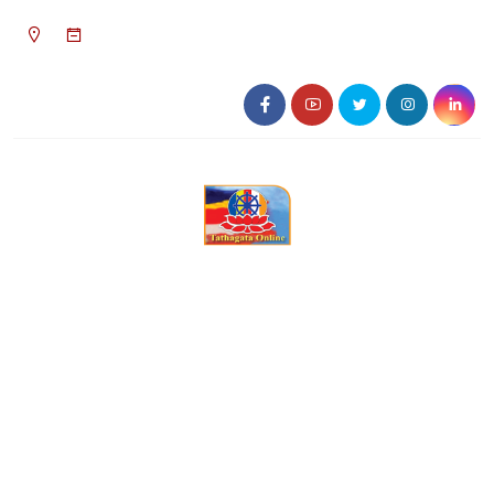
০১:১৬ অপরাহ্ন, শনিবার, ০৮ অগাস্ট ২০২৬, ২৪
শ্রাবণ ১৪৩৩ বঙ্গাব্দ