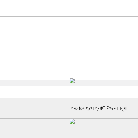
পরলোকে ফ্রান্স প্রবাসী উজ্জ্বল বড়ুয়া