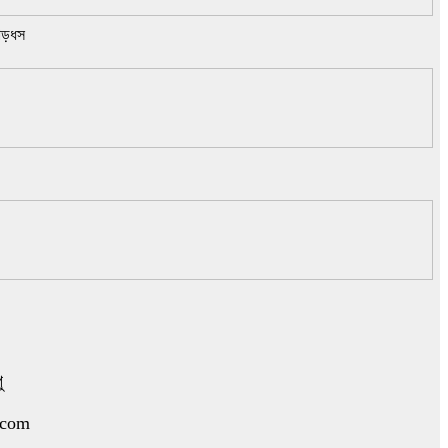
হাড়ধস
ু
.com