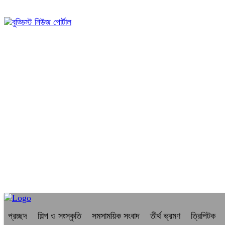
০৮:৩৫ পূর্বাহ্ন, শনিবার, ০৮ অগাস্ট ২০২৬, ২৪ শ্রাবণ ১৪৩৩ বঙ্গাব্দ
প্রচ্ছদ
শিল্প ও সংস্কৃতি
সমসাময়িক সংবাদ
তীর্থ ভ্রমণ
ত্রিপিটক