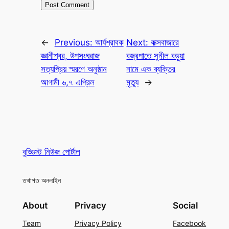
←
Previous:
আর্যশ্রাবক
Next:
কক্সবাজারে
জ্ঞানীশ্বর, উপসংঘরাজ
বজ্রপাতে সুনীল বড়ুয়া
সত্যপ্রিয় স্মরণে অনুষ্ঠান
নামে এক ব্যক্তির
আগামী ৬,৭ এপ্রিল
মৃত্যু
→
বুড্ডিস্ট নিউজ পোর্টাল
তথাগত অনলাইন
About
Privacy
Social
Team
Privacy Policy
Facebook