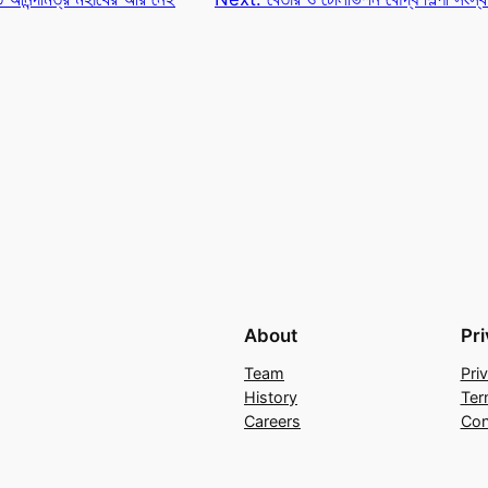
About
Pr
Team
Pri
History
Ter
Careers
Con