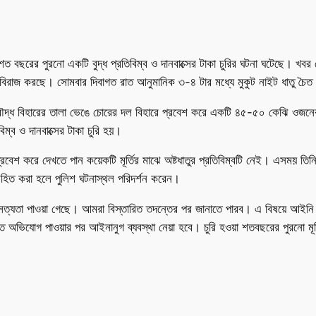
ে শত বছরের পুরনো একটি বুদ্ধ প্রতিবিম্ব ও দানবাক্সের টাকা চুরির ঘটনা ঘটেছে। খব
 বিরাজ করছে। সোমবার দিবাগত রাত আনুমানিক ৩-৪ টার মধ্যে মুকুট নাইট ধাতু চৈত
ৌদ্ধ বিহারের তালা ভেঙে চোরের দল বিহারে প্রবেশ করে একটি ৪৫-৫০ কেঝি ওজনের অ
িম্ব ও দানবাক্সের টাকা চুরি হয়।
 প্রবেশ করে দেখতে পান কয়েকটি মূর্তির মাঝে অষ্টধাতুর প্রতিবিম্বটি নেই। এসময় ত
বহিত করা হলে পুলিশ ঘটনাস্থল পরিদর্শন করেন।
 সত্যতা পাওয়া গেছে। আমরা বিস্তারিত তদন্তের পর জানাতে পারব। এ বিষয়ে আইনি ব্য
িত অভিযোগ পাওয়ার পর আইনানুগ ব্যবস্থা নেয়া হবে। চুরি হওয়া শতবছরের পুরনো মূর