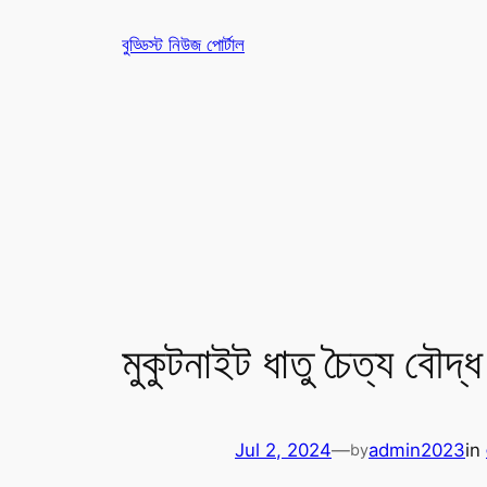
Skip
বুড্ডিস্ট নিউজ পোর্টাল
to
content
মুকুটনাইট ধাতু চৈত্য বৌদ্ধ বি
Jul 2, 2024
—
admin2023
in
by