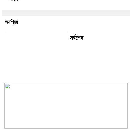
জনপ্রিয়
সর্বশেষ
চন্দনাইশ ভিক্ষু পরিষদের নতুন কার্যকরী
কমিটি গঠিত