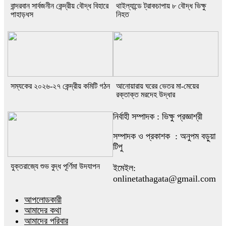
বান্দরবান সার্বজনীন কেন্দ্রীয় বৌদ্ধ বিহারে
থাইল্যান্ডে ট্রাকচাপায় ৮ বৌদ্ধ ভিক্ষু
পাহাড়ধস
নিহত
সম্যকের ২০২৬-২৭ কেন্দ্রীয় কমিটি গঠন
আনোয়ারায় ঘরের ভেতর মা-মেয়ের
রক্তাক্ত মরদেহ উদ্ধার
নির্বাহী সম্পাদক : ভিক্ষু প্রজ্ঞাশ্রী
সম্পাদক ও প্রকাশক : অনুপম বড়ুয়া
টিপু
যুক্তরাজ্যে শুভ বুদ্ধ পূর্ণিমা উদযাপন
ইমেইল:
onlinetathagata@gmail.com
আপলোডকারী
আমাদের কথা
আমাদের পরিবার