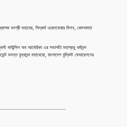
ধ্যাপক বনশ্রী মহাথের, সিদ্ধার্থ ওয়েলফেয়ার মিশন, কোলকাতা
্ধিস্ট কাউন্সিল অব আমেরিকা এর সভাপতি মহাপ্রভু ধর্মানন্দ
েন্ট ভদন্ত বুদ্ধানন্দ মহাথেরো, বাংলাদেশ বুদ্ধিস্ট ফেডারেশনের