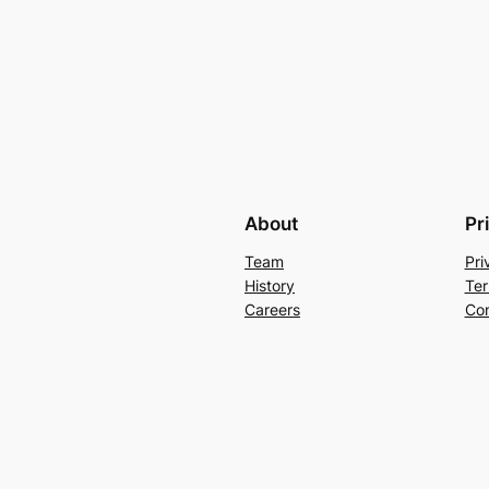
About
Pr
Team
Pri
History
Ter
Careers
Con