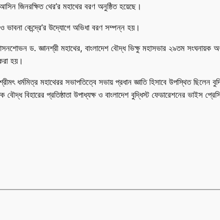
ালক আসিন জিনরক্ষিত থের’র মহাথের বরণ অনুষ্ঠিত হয়েছে।
 ও ভাবনা কেন্দ্রে’র উদ্যোগে অভিধা বরণ সম্পন্ন হয়।
শাসনশোভন ড. জ্ঞানশ্রী মহাথের, বাংলাদেশ বৌদ্ধ ভিক্ষু মহাসভার ২৯তম সংঘনায়ক অ
ন করা হয়।
 শ্রীমৎ ধর্মমিত্র মহাথেরর সভাপতিত্বে সভায় প্রধান জ্ঞাতি হিসাবে উপস্থিত ছিলেন বুদ
বৌদ্ধ বিহারের প্রতিষ্ঠাতা উপাধ্যক্ষ ও বাংলাদেশ বুদ্ধিস্ট ফেডারেশনের ভাইস প্রেসিড