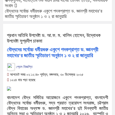
এক্সক্লুসিভ
,
দানোত্তম শুভ কঠিন চীবর দানের তালিকা ২০২৫
,
সমসাময়িক
সংবাদ
বৌদ্ধদের সর্বোচ্চ ধর্মীয়গুরু একুশে পদকপ্রাপ্ত ড. জ্ঞানশ্রী মহাথের’র
জাতীয় স্মৃতিচারণ অনুষ্ঠান ১ ও ২ রা জানুয়ারি
প্রধান অতিথি উপদেষ্টা ড. আ.ফ. ম. খালিদ হোসেন, উদ্বোধক
উপদেষ্টা সুপ্রদীপ চাকমা
বৌদ্ধদের সর্বোচ্চ ধর্মীয়গুরু একুশে পদকপ্রাপ্ত ড. জ্ঞানশ্রী
মহাথের’র জাতীয় স্মৃতিচারণ অনুষ্ঠান ১ ও ২ রা জানুয়ারি
প্রেস বিজ্ঞপ্তি
আপডেট সময় ০২:১২:৪৮ পূর্বাহ্ন, মঙ্গলবার, ৩০ ডিসেম্বর ২০২৫
১২২৪ বার পড়া হয়েছে
বাংলাদেশ বৌদ্ধ সমিতির আয়োজনে একুশে পদকপ্রাপ্ত, বাংলাদেশী
বৌদ্ধদের সর্বোচ্চ ধর্মীয়গুরু, সদ্য প্রয়াত ত্রয়োদশ সংঘরাজ, চট্টগ্রাম
বৌদ্ধ বিহারের অধ্যক্ষ ড. জ্ঞানশ্রী মহাথের’র দুই দিনব্যাপী জাতীয়
অনিত্য সভা ও স্মৃতিচারণ অনুষ্ঠান ১ ও ২ জানুয়ারি ২০২৬, বৃহস্পতি ও