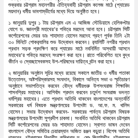
শুক্রবার চট্টগ্রাম মহানগরীর ঐতিহ্যবাহী চট্টগ্রাম কলেজ মাঠে (প্যারেড
ময়দান) ধর্মীয় ভাবগাম্ভীর্যের মধ্যে দিয়ে অনুষ্ঠিত হবে।
১ জানুয়ারি দুপুর ১ টায় চট্টগ্রাম এম এ আজিজ স্টেডিয়ামে হেলিকপ্টার
যোগে ড. জ্ঞানশ্রী মহাথের’র পবিত্র মরদেহ আনা হবে। চট্টগ্রাম সিটি
কর্পোরেশনের মেয়র ডাঃ শাহাদাত হোসেন মরদেহ গ্রহণ পূর্বক তিনি ২টা
৩০ মিনিটে শোকর‌্যালির শুভ উদ্বোধন করবেন। র‌্যালিটি নগরীর প্রধান
প্রধান সড়ক প্রদক্ষিণ করে প্যারেড মাঠে নবনির্মিত অস্থায়ী আসনে
মহাথের’র পবিত্র মরদেহ সংরক্ষণ করা হবে। রাতে পরিবেশিত হবে বুদ্ধ
কীর্তন ও স্বেচ্ছাসেবকসহ উপ-পরিষদের দায়িত্ব বন্টন করা হবে।
২ জানুয়ারির অনুষ্ঠান সূচির মধ্যে রয়েছে সকালে জাতীয় ও ধর্মীয় পতাকা
উত্তোলন, অষ্টপরিস্কারসহ সংঘদান, বিকালে অনিত্য সভা ও স্মৃতিচারণ
অনুষ্ঠানে সভাপতিত্ব করবেন বৌদ্ধ ধর্মীয়গুরু উপসংঘরাজ শিক্ষাবিদ
শাসনপ্রিয় মহাথের। আশির্বাদ প্রদান করবেন চতুর্দশ সংঘরাজ ভদন্ত
ধর্মপ্রিয় মহাথের। এতে প্রধান অতিথি থাকবেন বাংলাদেশের অন্তর্বর্তি
সরকারের ধর্ম বিষয়ক মন্ত্রণালয়ের উপদেষ্টা ড. আ.ফ. ম. খালিদ
হোসেন। সভার উদ্বোধন করবেন- সরকারের পার্বত্য চট্টগ্রাম বিষয়ক
মন্ত্রণালয়ের উপদেষ্টা সুপ্রদীপ চাকমা। সংবর্ধিত অতিথি থাকবেন চট্টগ্রাম
সিটি কর্পোরেশনের মেয়র ডাঃ শাহাদাত হোসেন। স্বাগত ভাষন দেবেন
বাংলাদেশ বৌদ্ধ সমিতির চেয়ারম্যান অজিত রঞ্জন বড়ুয়া। বিশেষ অতিথি
থাকবেন- চট্টগ্রামের বিভাগীয় কমিশনার ড. মোঃ জিয়াউদ্দীন, চট্টগ্রামের