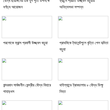
বৌদ্ধ ছায়াঙ্গনের এক যুগ পূর্তি উপলক্ষে
ফ্রান্সে প্রয়াত উজ্জ্বল বড়ুয়ার
বর্ণাঢ্য আয়োজন
অনিত্যসভা সম্পন্ন
পরলোকে ফ্রান্স প্রবাসী উজ্জ্বল বড়ুয়া
প্রাথমিকে ট্যালেন্টপুলে বৃত্তি পেল হৃদিতা
বড়ুয়া
বান্দরবান সার্বজনীন কেন্দ্রীয় বৌদ্ধ বিহারে
থাইল্যান্ডে ট্রাকচাপায় ৮ বৌদ্ধ ভিক্ষু
পাহাড়ধস
নিহত