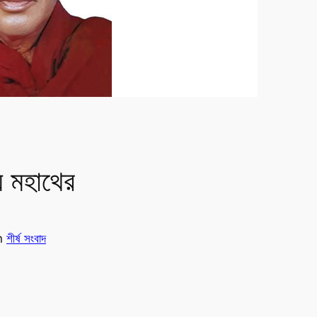
 মহাথের
n
শীর্ষ সংবাদ