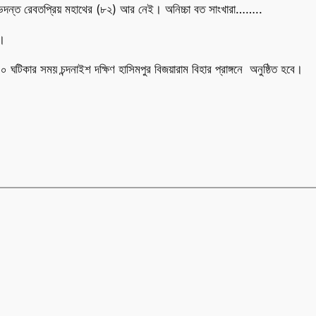
্যক্ষ ভদন্ত রেবতপ্রিয় মহাথের (৮২) আর নেই। অনিচ্চা বত সাংখারা……..
ন।
০০ ঘটিকার সময় চন্দনাইশ দক্ষিণ হাসিমপুর বিজয়ারাম বিহার প্রাঙ্গনে অনুষ্ঠিত হবে।