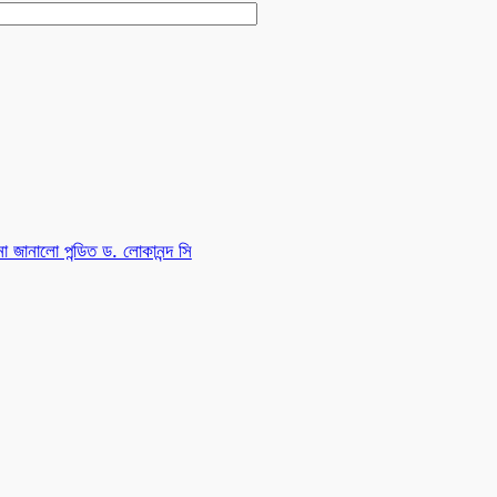
না জানালো পন্ডিত ড. লোকানন্দ সি