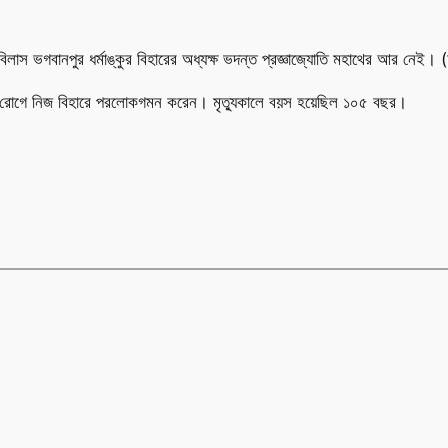
 সুখবিলাস ভগবানপুর ধর্মাঙ্কুর বিহারের অধ্যক্ষ ভদন্ত প্রজ্ঞাজ্যোতি মহাথের আর নেই
যজনিত রোগে নিজ বিহারে পরলোকগমন করেন। মৃত্যুকালে বয়স হয়েছিল ১০৫ বছর।