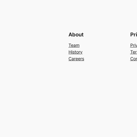
About
Pr
Team
Pri
History
Ter
Careers
Con