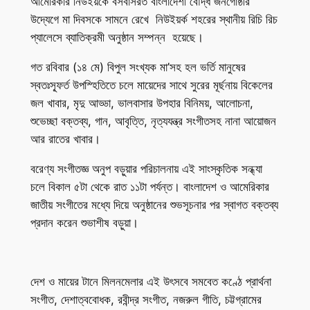
আমেরিকার নিউইয়র্কে বসবাসরত বাংলাদেশী বৌদ্ধ জনগোষ্ঠীর
উদ্যেগে মা দিবসকে সামনে রেখে নিউইয়র্ক শহরের স্থানীয় রিচি রিচ
প্যালেসে ব্যাতিক্রমী অনুষ্ঠান সম্পন্ন হয়েছে।
গত রবিবার (১৪ মে) বিপুল সংখ্যক মা’সহ হল ভর্তি মানুষের
স্বতঃস্ফূর্ত উপস্হিতিতে চলে মায়েদের সাথে সুরের মূর্ছনায় বিকেলের
জল খাবার, মৃদু আড্ডা, ভালবাসার উপহার বিনিময়, আলোচনা,
শুভেচ্ছা বক্তব্য, গান, আবৃত্তি, নৃত্যযন্ত্র সংগীতসহ নানা আয়োজন
আর রাতের খাবার।
বরেণ্য সংগীতজ্ঞ অনুপ বড়ুয়ার পরিচালনায় এই সাংস্কৃতিক সন্ধ্যা
চলে বিকাল ৫টা থেকে রাত ১১টা পর্যন্ত। বাংলাদেশ ও আমেরিকার
জাতীয় সংগীতের মধ্যে দিয়ে অনুষ্ঠানের শুভসূচনার পর স্বাগত বক্তব্য
প্রদান করেন শুভাশীষ বড়ুয়া।
দেশ ও মায়ের টানে মিলনমেলার এই উৎসবে সমবেত কণ্ঠে প্রার্থনা
সংগীত, দেশাত্ববোধক, রবীন্দ্র সংগীত, নজরুল গীতি, চট্টগ্রামের