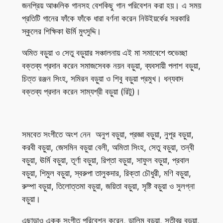
জনপ্রিয় আঞ্চলিক গানসহ বেশকিছু গান পরিবেশন করা হয়। এ সময়
প্রতিটি গানের ফাঁকে ফাঁকে ধারা বর্ণনা করেন নিউইয়র্কের সরকারি
স্কুলের শিক্ষিকা ঊর্মি মুৎসুদ্দি।
অমিত বড়ুয়া ও সেতু বড়ুয়ার সঞ্চালনায় এই মা সমাবেশে শুভেচ্ছা
বক্তব্য প্রদান করেন সমাজসেবক নয়ন বড়ুয়া, ব্যবসায়ী পলাশ বড়ুয়া,
চিত্ত রঞ্জন সিংহ, সমিরন বড়ুয়া ও শিবু বড়ুয়া প্রমুখ। ধন্যবাদ
বক্তব্য প্রদান করেন সাম্যশ্রী বড়ুয়া (রিটু)।
সমবেত সংগীতে অংশ নেন অনুপ বড়ুয়া, প্রজ্ঞা বড়ুয়া, নুপূর বড়ুয়া,
করবী বড়ুয়া, জেসমিন বড়ুয়া বেলী, অমিতা সিংহ, সেতু বড়ুয়া, তন্বী
বড়ুয়া, ঊর্মি বড়ুয়া, তূর্ণা বড়ুয়া, রিপ্তা বড়ুয়া, সাফুল বড়ুয়া, প্রবাল
বড়ুয়া, শিমুল বড়ুয়া, স্বরুপা তালুকদার, রিক্তা চৌধুরী, মণি বড়ুয়া,
রুম্পা বড়ুয়া, তিলোত্তমা বড়ুয়া, জয়িতা বড়ুয়া, সৃষ্টি বড়ুয়া ও সুলগ্না
বড়ুয়া।
এছাড়াও একক সংগীত পরিবেশন করেন, ডালিম বড়ুয়া, সুতীব্র বড়ুয়া,