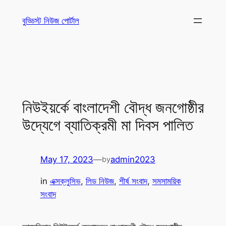
Skip
বুড্ডিস্ট নিউজ পোর্টাল
to
content
নিউইয়র্কে বাংলাদেশী বৌদ্ধ জনগোষ্ঠীর
উদ্যেগে ব্যাতিক্রমী মা দিবস পালিত
May 17, 2023
—
admin2023
by
in
এক্সক্লুসিভ
, 
লিড নিউজ
, 
শীর্ষ সংবাদ
, 
সমসাময়িক
সংবাদ