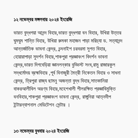
১২ নভেম্বর মঙ্গলবার ২০২৪ ইংরেজি
ভারত বুদ্ধগয়া আনন্দ বিহার,ভারত বুদ্ধগয়া বন বিহার, উখিয়া উত্তর
ঘুমঘুম শান্তি বিহার, উখিয়া রুমকা মহাজন পাড়া মরিচ্যা ড. সত্যানন্দ
আন্তর্জাতিক ভাবনা কেন্দ্র, চন্দনাইশ চরবরমা সুগত বিহার,
হোয়ারাপাড়া সুদর্শন বিহার,শাকপুরা প্রজ্ঞাবংশ বিদর্শন ভাবনা
কেন্দ্র,ভারত দিগবেড়িয়া জ্ঞানলন্কার বুড্ডিস্ট সংঘ,রামু রাজারকুল
সদ্ধর্মোদয় ব্রহ্মবিহার ,পূর্ব বিনাজুরী মৈত্রী নিকেতন বিহার ও সাধনা
কেন্দ্র, ত্রিপুরা রাজ্য ছামনু অজন্তা বুদ্ধ বিহার,সাতকানিয়া
বাকরআলীবিল অরণ্য বিহার,মহেশখালী শীলরক্ষিত প্রজ্ঞাবিমুক্তি
বনবিহার,শাকপুরা প্রজ্ঞাবংশ ভাবনা কেন্দ্র, রাঙ্গুনিয়া আত্নদীপ
ইন্টারন্যাশনাল মেডিটেশন সেন্টার ।
১৩ নভেম্বর বুধবার ২০২৪ ইংরেজি