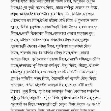
জোবরা সুগত বিহার,ক্যালিফোর্নিয়া প্রজ্ঞা বিহার, জামুয়াইন বেণুবন
বিহার,এিপুরা সুন্দরী সারনাথ বিহার, ভারত লক্ষীপুর জেতবন বন বিহার,
ফ্রান্স আন্তর্জাতিক সার্বজনীন বুদ্ধ বিহার, ত্রিপুরা নিজচন্দ্র পাড়া
গোমেত হুল বন বিহার,উখিয়া মরিচ্যা বোধি বিহার ও কুশলায়ন ভাবনা
কেন্দ্র, উখিয়া কুতুপালং নবোদয় মৈত্রী বিহার,উত্তর হারবাং নবরত্ন
বিহার,দ.জলদি বিবেকারাম বিহার,কোলকাতা বেহালা সত্যানন্দ বুদ্ধ
বিহার, চট্টগ্রাম মোমিন রোড সার্বজনীন বৌদ্ধ বিহার,ভূজপুর
হারুয়ালছড়ি জেতবন বৌদ্ধ বিহার, সুখবিলাস সদ্ধর্মোদয় বৌদ্ধ
বিহার, লাকসাম নৈড়পাড় আর্যধাম বৌদ্ধ বিহার,দক্ষিণ জোয়ারা
পরমানন্দ বিহার ,পূর্ব জোয়ারা সন্তোষ বিহার,চেনামতি সচ্ছিদানন্দ বৌদ্ধ
বিহার,কক্সবাজার পূর্ব ঝিলংজা ধর্ম্মাংকুর বৌদ্ধ বিহার, সীতাকুণ্ড জঙ্গল
সলিমপুর বুদ্ধজাদি বিহার ও বঙ্গবন্ধু ফরেস্ট মেডিটেশন কমপ্লেক্স ,
চান্দগাঁও সর্বজনীন আনন্দ বিহার, সৈয়দবাড়ী ধর্ম প্রবর্তন বৌদ্ধ বিহার
কমপ্লেক্স, পশ্চিম আবুরখীল অজন্তা বিহার, মেহের আঁটি জঙ্গলী
গোসাই বুদ্ধ বিহার, পূর্ব গুজরা জ্ঞানাংকুর বিহার, বৈদ্যপাড়া সার্বজনীন
পূর্ণচন্দ্র বিহার,জামুয়াইন বেণুবন বিহার,পুটিবিলা মহাবোধি বিহার,সুবলং
শ্রাবস্তী বন বিহার,দমদমক্যান্টনমেন্ট বেণুবন বিহার,উত্তর ২৪ পরগণা
বিবেকনগর ত্রিরত্ন বিহার ,হাওরা রাজচন্দ্রপুর ধর্মদূত বিহার,ভারত