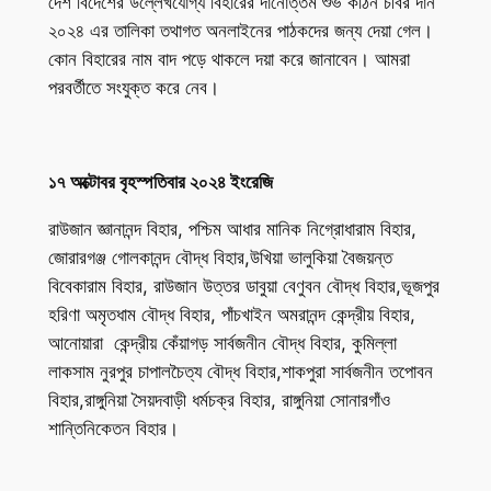
দেশ বিদেশের উল্লেখযোগ্য বিহারের দানোত্তম শুভ কঠিন চীবর দান
২০২৪ এর তালিকা তথাগত অনলাইনের পাঠকদের জন্য দেয়া গেল।
কোন বিহারের নাম বাদ পড়ে থাকলে দয়া করে জানাবেন। আমরা
পরবর্তীতে সংযুক্ত করে নেব।
১৭ অক্টোবর বৃহস্পতিবার ২০২৪ ইংরেজি
রাউজান জ্ঞানানন্দ বিহার, পশ্চিম আধার মানিক নিগ্রোধারাম বিহার,
জোরারগঞ্জ গোলকানন্দ বৌদ্ধ বিহার,উখিয়া ভালুকিয়া বৈজয়ন্ত
বিবেকারাম বিহার, রাউজান উত্তর ডাবুয়া বেণুবন বৌদ্ধ বিহার,ভূজপুর
হরিণা অমৃতধাম বৌদ্ধ বিহার, পাঁচখাইন অমরানন্দ কেন্দ্রীয় বিহার,
আনোয়ারা কেন্দ্রীয় কেঁয়াগড় সার্বজনীন বৌদ্ধ বিহার, কুমিল্লা
লাকসাম নুরপুর চাপালচৈত্য বৌদ্ধ বিহার,শাকপুরা সার্বজনীন তপোবন
বিহার,রাঙ্গুনিয়া সৈয়দবাড়ী ধর্মচক্র বিহার, রাঙ্গুনিয়া সোনারগাঁও
শান্তিনিকেতন বিহার।