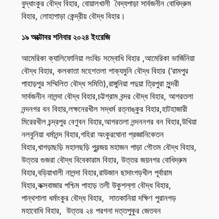
বুদ্ধাংকুর বৌদ্ধ বিহার, বোয়ালখালী বৈদ্যপাড়া সার্বজনীন বোধিদ্রুম
বিহার, লোহাগাড়া কেন্দ্রীয় বৌদ্ধ বিহার।
১৯ অক্টোবর শনিবার ২০২৪ ইংরেজি
আমেরিকা ক্যালিফোনিয়া লংবিচ সম্বোধি বিহার ,আমেরিকা ভার্জিনিয়া
বৌদ্ধ বিহার, কলকাতা মহেশতলা শাক্যমুনি বৌদ্ধ বিহার (‘রামপুর
পাহাড়পুর সম্মিলিত বৌদ্ধ সমিতি),রাঙ্গুনিয়া পদুয়া ত্রিপুরা সুন্দরী
সার্বজনীন নালন্দা বৌদ্ধ বিহার,চট্টগ্রাম বন্দর বৌদ্ধ বিহার, আগরতলা
নন্দনগর বন বিহার,লক্ষনেরখীল সদ্ধর্ম রত্নাঙ্কুর বিহার,হাটহাজারী
মিরেরখীল চন্দ্রপুর বেণুবন বিহার,আগরতলা নন্দননগর বন বিহার,উখিয়া
নলবুনিয়া ধর্মানন্দ বিহার,গহিরা অংকুরঘোনা প্রজ্ঞানিকেতন
বিহার,খাগড়াছড়ি মহালছড়ি পুরন্জয় মহাজন পাড়া গৌতম বৌদ্ধ বিহার,
উত্তর গুজরা বৌদ্ধ বিবেকারাম বিহার, উত্তর জয়নগর বোধিদ্রুম
বিহার,বড়িয়াখালী নালন্দা বিহার,রাউজান ছাদাংগড়খীল পূর্বারাম
বিহার,কক্সবাজার পশ্চিম পাহাড় তলী উকুশল্লা বৌদ্ধ বিহার,
পান্থশালা ধর্মাংকুর বৌদ্ধ বিহার, সাতকানিয়া দক্ষিণ পুরানগড়
মহাবোধি বিহার, উত্তর ২৪ পরগনা দত্তপুকুর জেতবন