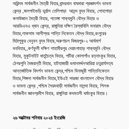
অরিন্দম সার্বজনীন মৈত্রী বিহার,বান্দরবান বাঘমারা প্রজ্ঞাদর্শন ভাবনা
কেন্দ্র ,জলপাইগুড়ি ডুর্য়াস তেলিপাড়া আনন্দ বুদ্ধ বিহার, লোহাগাড়া
কলাউজান মৈত্রী বিহার, পতেঙ্গা শাক্যমুনি বৌদ্ধ বিহার ও
আরডিএনএ ধ্যান কেন্দ্র, রাঙ্গুনিয়া দক্ষিণ রৈস্যাবিলি মনারাম বৌদ্ধ
বিহার,লাকসাম আলীশ্বর শান্তি নিকেতন বৌদ্ধ বিহার,রংপুরের
মিঠাপুকুর বেনুবন বুদ্ধ বিহার,অরুণাচল বিজয়পুর-২ আর্যমার্গ
বনবিহার,,কর্ণফুলী দক্ষিণ শাহামীরপুর দেয়াংপাহাড় শাক্যমুনি বৌদ্ধ
বিহার, মুকুটনাইট ধাতুচৈত্য বিহার, পটিয়া কোলাগাঁও রত্নাংকুর বিহার,
ঠেগরপুনি বৈজয়ন্তী বিহার, হাটহাজারী গুমানমর্দ্দনআরিয়া চতুরার্যসত্য
আন্তর্জাতিক বিদর্শন ভাবনা কেন্দ্র,পশ্চিম বিনাজুরী শান্তিনিকেতন
বিহার,পিঙ্গলা সার্বজনীন বিহার,ইউএই সারজা বাংলাদেশ বৌদ্ধ বিহার
ও ভাবনা কেন্দ্র ,পশ্চিম সৈয়দবাড়ী সার্বজনীন নালন্দা বিহার, শিলক
সার্বজনীন জ্ঞানপ্রদীপ বিহার, রাঙ্গুনিয়া কদমতলী ধর্মাংকুর বিহার।
২৬ অক্টোবর শনিবার ২০২৪ ইংরেজি