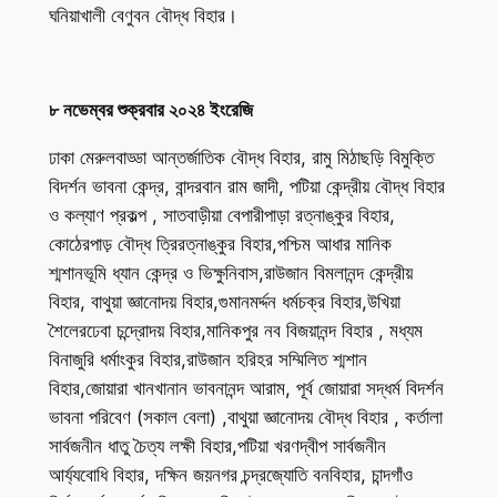
ঘনিয়াখালী বেণুবন বৌদ্ধ বিহার।
৮ নভেম্বর শুক্রবার ২০২৪ ইংরেজি
ঢাকা মেরুলবাড্ডা আন্তর্জাতিক বৌদ্ধ বিহার, রামু মিঠাছড়ি বিমুক্তি
বিদর্শন ভাবনা কেন্দ্র, বান্দরবান রাম জাদী, পটিয়া কেন্দ্রীয় বৌদ্ধ বিহার
ও কল্যাণ প্রকল্প , সাতবাড়ীয়া বেপারীপাড়া রত্নাঙ্কুর বিহার,
কোঠেরপাড় বৌদ্ধ ত্রিরত্নাঙ্কুর বিহার,পশ্চিম আধার মানিক
শ্মশানভূমি ধ্যান কেন্দ্র ও ভিক্ষুনিবাস,রাউজান বিমলানন্দ কেন্দ্রীয়
বিহার, বাথুয়া জ্ঞানোদয় বিহার,গুমানমর্দ্দন ধর্মচক্র বিহার,উখিয়া
শৈলেরঢেবা চন্দ্রোদয় বিহার,মানিকপুর নব বিজয়ানন্দ বিহার , মধ্যম
বিনাজুরি ধর্মাংকুর বিহার,রাউজান হরিহর সম্মিলিত শ্মশান
বিহার,জোয়ারা খানখানান ভাবনানন্দ আরাম, পূর্ব জোয়ারা সদ্ধর্ম বিদর্শন
ভাবনা পরিবেণ (সকাল বেলা) ,বাথুয়া জ্ঞানোদয় বৌদ্ধ বিহার , কর্তালা
সার্বজনীন ধাতু চৈত্য লক্ষী বিহার,পটিয়া খরণদ্বীপ সার্বজনীন
আর্য্যবোধি বিহার, দক্ষিন জয়নগর চন্দ্রজ্যোতি বনবিহার, চান্দগাঁও