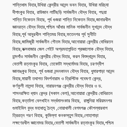
শান্তিধাম বিহার,উখিয়া কেন্দ্রীয় আনন্দ ভবন বিহার, উখিয়া মরিচ্যা
দীপাংকুর বিহার, রাউজান লাটিছড়ি সার্বজনীন বৌদ্ধ বিহার, পদুয়া
শান্তি নিকেতন বিহার, পূর্ব গুজরা শান্তি নিকেতন বিহার,জানারখীল
জ্ঞানরত্ন বৌদ্ধ বিহার,পশ্চিম আঁধার মানিক সার্বজনীন সুখানন্দ বৌদ্ধ
বিহার,পূর্ব আবুরখীল শান্তিময় বিহার,ফতেনগর পূর্ব সুনীতি
বিহার,জামিজুরী সার্বজনীন গৌতম বিহার,আনোয়ারা কেন্দ্রীয় বোধিরতন
বিহার,কক্সবাজার জেল গেইট অগ্রমহাপন্ডিত প্রজ্ঞালোক বৌদ্ধ বিহার,
চান্দগাঁও সার্বজনীন কেন্দ্রীয় বৌদ্ধ বিহার, করল বিশুদ্ধানন্দ বিহার,
বেতাগী রত্নাংকুর বিহার, তেকোটা সদ্ধর্মোদয় বিহার, চরণদ্বীপ
জ্ঞানাঙ্কুর বিহার, পূর্ব গুজরা নন্দনকানন বৌদ্ধ বিহার, ধুমারপাড়া আনন্দ
বিহার,মায়ানী তথাগত বিদর্শনারাম ও ত্রিপিটক গবেষণা কেন্দ্র,
কর্ণফুলী নালন্দা বিহার, নারায়নগঞ্জ কেন্দ্রীয় বৌদ্ধ বিহার ও ড.
শাসনরক্ষিত ধ্যান কেন্দ্র (সকাল বেলা),আনোয়ারা কেন্দ্রীয় বোধিরতন
বিহার,কর্ত্তালা বেলখাইন সর্দ্ধমালংকার বিহার, রাঙ্গুনিয়া মরিয়মনগর
গুমাইবিল বুদ্ধ মহাধাতু চৈত্য ,নোয়াখালী বেগমগঞ্জ কৌশল্যারবাগ
ত্রিরত্ন শরণ বিহার, কুমিল্লা কনকস্তুপ বিহার,লোহাগাড়া
লক্ষণেরখীল জ্ঞানোদয় বিহার,
বেতাগী সার্বজনীন রত্নাংকুর বিহার,পশ্চিম