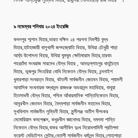
শিলক শান্তিকুঞ্জ লুম্বিনী বিহার, রাঙ্গুনিয়া সোনাইছড়ি রাজ বিহার ।
৯ নভেম্বর শনিবার ২০২৪ ইংরেজি
কদলপুর শ্মশান বিহার,ভারত দক্ষিন ২৪ পরগনা নিমপীঠ বুদ্ধ
বিহার,হাটহাজারী বালুখালী জগৎজ্যোতি বিহার, উখিয়া চৌধুরী পাড়া
আৰ্য্য উপোসনা বিহার, উখিয়া ঘুমঘুম ক্ষেতিষারাম বিহার,হারবাং
পহরচাঁদা সংঘরাজ সারমেধ বৌদ্ধ বিহার , আবদুল্লাহপুর ধাতুচৈত্য
বিহার, ভূজপুর সিংহরিয়া বোধি নিকেতন বৌদ্ধ বিহার, চন্দনাইশ
ধুমারপাড়া সংঘরত্ন বিহার, বটতলী সার্বজনীন জেতবন বিহার, শ্যামলী
আবাসিক সংঘনায়ক শুদ্ধানন্দ রাজগুরু অভয়ানন্দ মহাবিহার, বাথুয়া
হিতসাধনী বৌদ্ধ বিহার, পশ্চিম আঁধারমানিক শান্তিনিকেতন বিহার,
আবুরখীল জেতবন বিহার, বৈদ্যপাড়া সার্বজনীন মহামেধ বিহার,
সুখবিলাস সার্বজনীন লুম্বিনী বিহার, মুন্সীগঞ্জ অতীশ দীপংকর
মেমোরিয়াল কমপ্লেক্স, কধুরখীল জ্ঞানোদয় বিহার, দমদমা শান্তি
নিকেতন বৌদ্ধ বিহার,বাকর আলীবিল দুঃখ নিরোধগামিনী প্রতিপদা
ফরেস্ট মেডিটেশন সেন্টার,বেতাগী সার্বজনীন ধর্মানন্দ বিহার,লোহাগাড়া