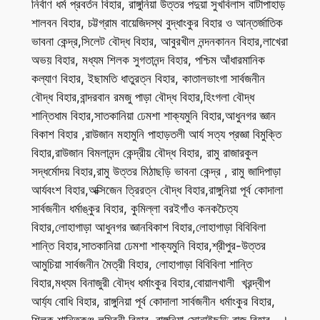
নির্বাণ ধর্ম প্রবর্তন বিহার, রাঙ্গুনিয়া উত্তর পদুয়া সুখবিলাস বাটাপাহাড়
শালবন বিহার, চট্টগ্রাম বায়েজিদস্থ বুদ্ধাংকুর বিহার ও আন্তর্জাতিক
ভাবনা কেন্দ্র,সিলেট বৌদ্ধ বিহার, আবুরখীল নন্দনকানন বিহার,লাখেরা
অভয় বিহার, মধ্যম শিলক সুগতানন্দ বিহার, পশ্চিম আঁধারমানিক
কল্যাণ বিহার, ইছামতি ধাতুরত্ন বিহার, কাতালভাংগা সার্বজনীন
বৌদ্ধ বিহার,বান্দরবান রমজু পাড়া বৌদ্ধ বিহার,হিংগলা বৌদ্ধ
শান্তিধাম বিহার,সাতকানিয়া ঢেমশা শাক্যমুনি বিহার,আধুনগর জ্ঞান
বিকাশ বিহার ,রাউজান মহামুনি পাহাড়তলী আর্য সত্য প্রজ্ঞা বিমুক্তি
বিহার,রাউজান বিমলানন্দ কেন্দ্রীয় বৌদ্ধ বিহার, রামু রাজারকুল
সদ্ধর্মোদয় বিহার,রামু উত্তর মিঠাছড়ি ভাবনা কেন্দ্র , রামু জাদিপাড়া
আর্যবংশ বিহার,অক্সিজেন ত্রিরত্ন বৌদ্ধ বিহার,রাঙ্গুনিয়া পূর্ব কোদালা
সার্বজনীন ধর্মাঙ্কুর বিহার, কুমিল্লা বরইগাঁও কনকচৈত্য
বিহার,লোহাগাড়া আধুনগর জ্ঞানবিকাশ বিহার,লোহাগাড়া বিবিবিলা
শান্তি বিহার,সাতকানিয়া ঢেমশা শাক্যমুনি বিহার,শ্রীপুর-উত্তর
আমুচিয়া সার্বজনীন মৈত্রী বিহার, লোহাগাড়া বিবিবিলা শান্তি
বিহার,মধ্যম বিনাজুরী বৌদ্ধ ধর্মাংকুর বিহার,বোয়ালখালী খরন্দ্বীপ
আর্য্য বোধি বিহার, রাঙ্গুনিয়া পূর্ব কোদালা সার্বজনীন ধর্মাংকুর বিহার,