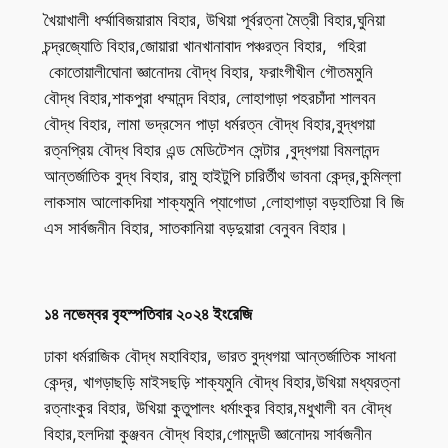
খৈয়াখালী ধর্ম্মাবিজয়ারাম বিহার, উখিয়া পূর্বরত্না মৈত্রী বিহার,ঘুনিয়া
চন্দ্রজ্যোতি বিহার,জোয়ারা খানখানাবাদ পঞ্চরত্ন বিহার, গহিরা
কোতোয়ালীঘোনা জ্ঞানোদয় বৌদ্ধ বিহার, ফরাংগীখীল গৌতমমুনি
বৌদ্ধ বিহার,শাকপুরা ধম্মানন্দ বিহার, লোহাগাড়া পহরচাঁদা শালবন
বৌদ্ধ বিহার, লামা ভদ্রসেন পাড়া ধর্মরত্ন বৌদ্ধ বিহার,বুদ্ধগয়া
রত্নপ্রিয় বৌদ্ধ বিহার এন্ড মেডিটেশন সেন্টার ,বুদ্ধগয়া বিমলানন্দ
আন্তর্জাতিক বুদ্ধ বিহার, রামু হাইটুপি চারির্তীথ ভাবনা কেন্দ্র,কুমিল্লা
লাকসাম আলোকদিয়া শাক্যমুনি প্যাগোডা ,লোহাগাড়া বড়হাতিয়া বি জি
এস সার্বজনীন বিহার, সাতকানিয়া বড়দুয়ারা বেনুবন বিহার।
১৪ নভেম্বর বৃহস্পতিবার ২০২৪ ইংরেজি
ঢাকা ধর্মরাজিক বৌদ্ধ মহাবিহার, ভারত বুদ্ধগয়া আন্তর্জাতিক সাধনা
কেন্দ্র, খাগড়াছড়ি মাইসছড়ি শাক্যমুনি বৌদ্ধ বিহার,উখিয়া মধ্যরত্না
রত্নাংকুর বিহার, উখিয়া কুতুপালং ধর্মাংকুর বিহার,মধুখালী বন বৌদ্ধ
বিহার,হলদিয়া কুঞ্জবন বৌদ্ধ বিহার,গোমদন্ডী জ্ঞানোদয় সার্বজনীন