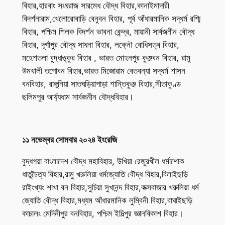
বিহার,হারবাং সংঘরাজ সারমেধ বৌদ্ধ বিহার,কানাইমাদারী
বিদর্শনারাম,খেলোরোবাড়ি বেনুবন বিহার, পূর্ব আঁধারমানিক সদ্ধর্ম রশ্মি
বিহার, পশ্চিম শিলক বিদর্শন ভাবনা কেন্দ্র, মায়ানী সার্বজনীন বৌদ্ধ
বিহার, দূর্গাপুর বৌদ্ধ সাধনা বিহার, লক্নৌ বোধিসত্ব বিহার,
মহেশতলা বুদ্ধাঙ্কুর বিহার , ভারত মোহনপুর কুঞ্জবন বিহার, রামু
উমখালী তপোবন বিহার,ভারত মিজোরাম বেতবন্যা সদ্ধর্ম শাসন
বনবিহার, রাঙ্গুনিয়া সাতঘড়িয়াপাড়া শান্তিকুঞ্জ বিহার,সীতাকুণ্ড
ছলিমপুর আর্য্যধাম সার্বজনীন বৌদ্ধবিহার।
১১ নভেম্বর সোমবার ২০২৪ ইংরেজি
বুদ্ধগয়া বাংলাদেশ বৌদ্ধ মহাবিহার, উখিয়া রেজুরখীল ধর্মাশোক
ধাতুচৈত্য বিহার,রামু খরুলিয়া ধর্মজ্যোতি বৌদ্ধ বিহার,বিলাইছড়ি
রাইংখ্যং শাখা বন বিহার,সুচিয়া সুখানন্দ বিহার,কক্সবাজার খরুলিয়া ধর্ম
জ্যোতি বৌদ্ধ বিহার,মধ্যম আঁধারমানিক লুম্বিনী বিহার,বাঘাইছড়ি
কাচালং মেদিনীপুর বনবিহার, পশ্চিম ইদিল্পুর জ্ঞানবিকাশ বিহার।