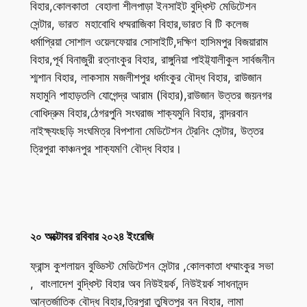
বিহার,কোলকাতা বেহালা শীলপাড়া ইনসাইট বুদ্ধিস্ট মেডিটেশন
সেন্টার, ভারত মহাবোধি ধম্মরাজিকা বিহার,ভারত বি টি কলেজ
ধর্মাপ্রিয়া সোশাল ওয়েলফেয়ার সোসাইটি,দক্ষিণ হাসিমপুর বিজয়ারাম
বিহার,পূর্ব বিনাজুরী রত্নাংকুর বিহার, রাঙ্গুনিয়া পাইট্ট্যালীকুল সার্বজনীন
শ্মশান বিহার, লাকসাম মজলীশপুর ধর্মাংকুর বৌদ্ধ বিহার, রাউজান
মহামুনি পাহাড়তলি যোগেন্দ্র আরাম (বিহার),রাউজান উত্তর জয়নগর
বোধিদ্রুম বিহার,ঠেগরপুনি সংঘরাজ শাক্যমুনি বিহার, বান্দরবান
নাইক্ষ্যংছড়ি সংঘমিত্র বিপশানা মেডিটেশন ট্রেনিং সেন্টার, উত্তর
ত্রিপুরা কাঞ্চনপুর শাক্যমণি বৌদ্ধ বিহার।
২০ অক্টোবর রবিবার ২০২৪ ইংরেজি
ফ্রান্স কুশলায়ন বুড্ডিস্ট মেডিটেশন সেন্টার ,কোলকাতা ধম্মাংকুর সভা
, বাংলাদেশ বুদ্ধিস্ট বিহার অব নিউইয়র্ক, নিউইয়র্ক সাধনানন্দ
আন্তর্জাতিক বৌদ্ধ বিহার,ত্রিপুরা তুষিতপুর বন বিহার, লামা