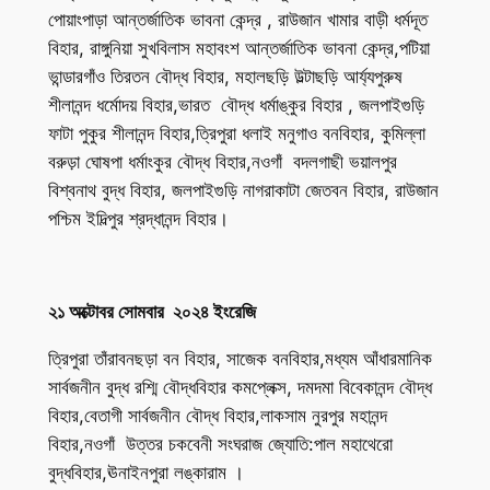
পোয়াংপাড়া আন্তর্জাতিক ভাবনা কেন্দ্র , রাউজান খামার বাড়ী ধর্মদূত
বিহার, রাঙ্গুনিয়া সুখবিলাস মহাবংশ আন্তর্জাতিক ভাবনা কেন্দ্র,পটিয়া
ভান্ডারগাঁও তিরতন বৌদ্ধ বিহার, মহালছড়ি উল্টাছড়ি আর্য্যপুরুষ
শীলানন্দ ধর্মোদয় বিহার,ভারত বৌদ্ধ ধর্মাঙ্কুর বিহার , জলপাইগুড়ি
ফাটা পুকুর শীলানন্দ বিহার,ত্রিপুরা ধলাই মনুগাও বনবিহার, কুমিল্লা
বরুড়া ঘোষপা ধর্মাংকুর বৌদ্ধ বিহার,নওগাঁ বদলগাছী ভয়ালপুর
বিশ্বনাথ বুদ্ধ বিহার, জলপাইগুড়ি নাগরাকাটা জেতবন বিহার, রাউজান
পশ্চিম ইদিল্পুর শ্রদ্ধানন্দ বিহার।
২১ অক্টোবর সোমবার ২০২৪ ইংরেজি
ত্রিপুরা তাঁরাবনছড়া বন বিহার, সাজেক বনবিহার,মধ্যম আঁধারমানিক
সার্বজনীন বুদ্ধ রশ্মি বৌদ্ধবিহার কমপ্লেক্স, দমদমা বিবেকানন্দ বৌদ্ধ
বিহার,বেতাগী সার্বজনীন বৌদ্ধ বিহার,লাকসাম নুরপুর মহানন্দ
বিহার,নওগাঁ উত্তর চকবেনী সংঘরাজ জ্যোতি:পাল মহাথেরো
বুদ্ধবিহার,ঊনাইনপুরা লঙ্কারাম ।