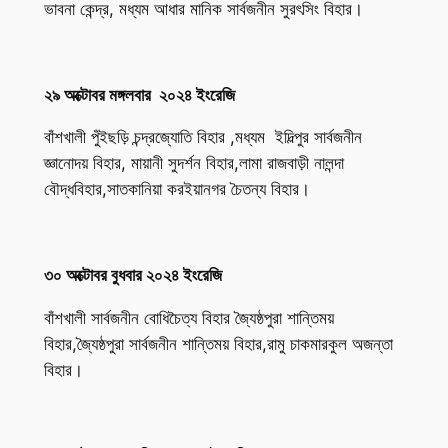
ভাবনা কেন্দ্র, মধ্যম আধার মানিক সার্বজনীন সুরৎসিং বিহার।
২৯ অক্টোবর মঙ্গলবার ২০২৪ ইংরেজি
বাঁশখালী পুঁইছড়ি চন্দ্রজ্যোতি বিহার ,মধ্যম ইদিল্পুর সার্বজনীন
জ্ঞানোদয় বিহার, মায়ানী সুদর্শন বিহার,লামা রাজবাড়ী নালন্দা
বৌদ্ধবিহার,সাতকানিয়া করইয়ানগর চৈতন্য বিহার।
৩০ অক্টোবর বুধবার ২০২৪ ইংরেজি
বাঁশখালী সার্বজনীন বোধিচৈত্য বিহার জ্যৈষ্ঠপুরা শান্তিময়
বিহার,জ্যৈষ্ঠপুরা সার্বজনীন শান্তিময় বিহার,রামু চাকমারকুল অজন্তা
বিহার।