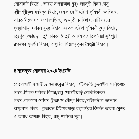
সোসাইটি বিহার , ভারত নাগরাকাটা বুদ্ধ জয়ন্তী বিহার,রামু
দ্বীপশ্রীকুল ধর্মরত্ন বিহার,বরকল ছোট হরিণা লুম্বিনী বনবিহার,
ভারত মিজোরাম বড়পনছড়ি ভূ-জয়ন্তী বনবিহার, নানিয়ারচর
খুল্যাংপাড়া দশবল বুদ্ধ বিহার, বরকল হরিণা লুম্বিনী বুদ্ধ বিহার,
ত্রিপুরা গন্ডাছড়া তুই চাকমা মৈত্রী বনবিহার,সাতকানিয়া সুইপুরা
রূপনগর সুদর্শন বিহার, রাঙ্গুনিয়া শিয়ালবুক্কা মৈত্রী বিহার।
৪ নভেম্বর সোমবার ২০২৪ ইংরেজি
বোয়ালখালী হাজারীচর জ্ঞানাংকুর বিহার, ফটিকছড়ি চন্দ্রাখীল শান্তিধাম
বিহার,শিলক মনিহর বিহার,রামু সোনাইছড়ি বোধিনিকেতন
বিহার,লাকসাম কোঁয়ার ইন্দ্রধাম বৌদ্ধ বিহার,মাইজভিলা জয়নগর
অগ্রবংশ বিহার, বান্দরবান টাইগারপাড়া রত্নপ্রিয় বিদর্শন ভাবনা কেন্দ্র
ও অনাথ আশ্রম বিহার, রামু শান্তির দূত।