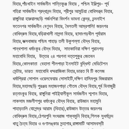
বিহার,পাঁচখাইন সার্বজনীন শান্তিকুঞ্জ বিহার , পশ্চিম ইদিল্পুর- পূর্ব
গহিরা সার্বজনীন শ্রদ্ধানন্দ বিহার, শ্রীপুর আমুচিয়া বোধিসত্ত্ব বিহার,
রাঙ্গুনিয়া হারুয়ালছড়ি গর্জনশিরা বিদর্শন ভাবনা কেন্দ্র, চন্দনাইশ
ফতেনগর সার্বজনীন বেণুবন বিহার, বৈলতলী আম্রপালি! জয়নগর
বোধিদ্রুম বিহার,বড়িয়াখালী নালন্দা বিহার, ছাদাংগড়খীল পূর্বারাম
বিহার,কক্সবাজার পশ্চিম পাহাড় তলী উকুশল্লা বৌদ্ধ বিহার,
পান্থশালা ধর্মাংকুর বৌদ্ধ বিহার, সাতকানিয়া দক্ষিণ পুরানগড়
মহাবোধি বিহার, উত্তর ২৪ পরগনা দত্তপুকুর জেতবন
বিহার,কোলকাতা বেহালা শীলপাড়া ইনসাইট বুদ্ধিস্ট মেডিটেশন
সেন্টার, ভারত মহাবোধি ধম্মরাজিকা বিহার,ভারত বি টি কলেজ
ধর্মাপ্রিয়া সোশাল ওয়েলফেয়ার সোসাইটি,দক্ষিণ হাসিমপুর বিজয়ারাম
বিহার,মহালছড়ি পুরঞ্জয় মহাজনপাড়া গৌতম বৌদ্ধ বিহার,পূর্ব বিনাজুরী
রত্নাংকুর বিহার, রাঙ্গুনিয়া পাইট্ট্যালীকুল সার্বজনীন শ্মশান বিহার,
লাকসাম মজলীশপুর ধর্মাংকুর বৌদ্ধ বিহার, রাউজান মহামুনি
পাহাড়তলি যোগেন্দ্র আরাম (বিহার),রাউজান উত্তর জয়নগর
বোধিদ্রুম বিহার,ঠেগরপুনি সংঘরাজ শাক্যমুনি বিহার,শিলক সুধর্মানন্দ
ধাতু চৈত্য বিহার ও গুণালঙ্কার সন্হাগার,রাঙ্গামাটি আসামবস্তী