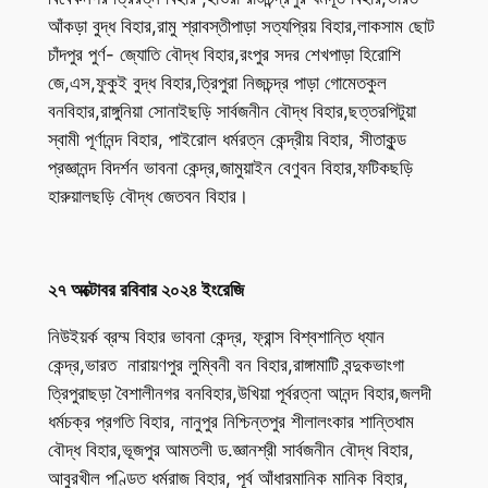
আঁকড়া বুদ্ধ বিহার,রামু শ্রাবস্তীপাড়া সত্যপ্রিয় বিহার,লাকসাম ছোট
চাঁদপুর পুর্ণ- জ্যোতি বৌদ্ধ বিহার,রংপুর সদর শেখপাড়া হিরোশি
জে,এস,ফুকুই বুদ্ধ বিহার,ত্রিপুরা নিজচন্দ্র পাড়া গোমেতকুল
বনবিহার,রাঙ্গুনিয়া সোনাইছড়ি সার্বজনীন বৌদ্ধ বিহার,ছত্তরপিটুয়া
স্বামী পূর্ণানন্দ বিহার, পাইরোল ধর্মরত্ন কেন্দ্রীয় বিহার, সীতাকুন্ড
প্রজ্ঞানন্দ বিদর্শন ভাবনা কেন্দ্র,জামুয়াইন বেণুবন বিহার,ফটিকছড়ি
হারুয়ালছড়ি বৌদ্ধ জেতবন বিহার।
২৭ অক্টোবর রবিবার ২০২৪ ইংরেজি
নিউইয়র্ক ব্রম্ম বিহার ভাবনা কেন্দ্র, ফ্রান্স বিশ্বশান্তি ধ্যান
কেন্দ্র,ভারত নারায়ণপুর লুম্বিনী বন বিহার,রাঙ্গামাটি বন্দুকভাংগা
ত্রিপুরাছড়া বৈশালীনগর বনবিহার,উখিয়া পূর্বরত্না আনন্দ বিহার,জলদী
ধর্মচক্র প্রগতি বিহার, নানুপুর নিশ্চিন্তপুর শীলালংকার শান্তিধাম
বৌদ্ধ বিহার,ভূজপুর আমতলী ড.জ্ঞানশ্রী সার্বজনীন বৌদ্ধ বিহার,
আবুরখীল পণ্ডিত ধর্মরাজ বিহার, পূর্ব আঁধারমানিক মানিক বিহার,