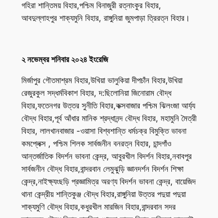
গহিরা শান্তিময় বিহার,পশ্চিম বিনাজুরী রত্নাংকুর বিহার,
আবদুল্লাহপুর শাক্যমুনি বিহার, রাঙ্গুনিয়া জুমপাড়া ত্রিরত্ন বিহার।
২ নভেম্বর শনিবার ২০২৪ ইংরেজি
মির্জাপুর গৌতমাশ্রম বিহার,উখিয়া ভালুকিয়া দীপচাঁন বিহার,উখিয়া
রেজুরকুল সদ্ধর্মবিকাশ বিহার, দ:ছিলোনিয়া জিনোরাম বৌদ্ধ
বিহার,ফতেনগর উত্তর সুনীতি বিহার,কক্সবাজার পশ্চিম ঝিলংজা আর্য্য
বৌদ্ধ বিহার,পূর্ব আঁধার মানিক শ্রদ্ধানন্দ বৌদ্ধ বিহার, মহামুনি মৈত্রী
বিহার, লালখানবাজার -ওয়াসা বিশ্বশান্তি ধর্মচক্র বিমুক্তি ভাবনা
কমপ্লেক্স , পশ্চিম শিলক সার্বজনীন বনরত্ন বিহার, চান্দগাঁও
আন্তর্জাতিক বিদর্শন ভাবনা কেন্দ্র, আবুরখীল বিদর্শন বিহার,নবাবপুর
সার্বজনীন বৌদ্ধ বিহার,বান্দরবান লেমুঝুড়ি জ্ঞানদর্শন বিদর্শন শিক্ষা
কেন্দ্র,নাইক্ষ্যংছড়ি প্রজ্ঞামিত্র অরণ্য বিদর্শন ভাবনা কেন্দ্র, বায়েজিদ
থানা কেন্দ্রীয় শান্তিকুঞ্জ বৌদ্ধ বিহার,রাঙ্গুনিয়া উত্তর পদুয়া পদুয়া
শাক্যমুণি বৌদ্ধ বিহার,কধুরখীল মারজিন বিহার,বান্দরবান সদর