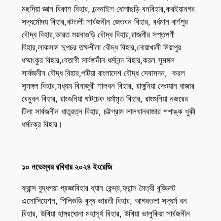
মছদিয়া জ্ঞান বিকাশ বিহার, চন্দনাইশ ধোপাছড়ি বনবিহার,করইয়ানগর
সদ্ধর্মোদয় বিহার,বটতলী সার্বজনীন জেতবন বিহার, বর্ধমান বার্ণপুর
বৌদ্ধ বিহার,ভারত ময়নাগুড়ি বৌদ্ধ বিহার,রাজগীর সপ্তপর্ণী
বিহার,লাকসাম দুপচর তক্ষশীলা বৌদ্ধ বিহার,নোয়াখালী মিয়াপুর
ধম্মাংকুর বিহার,বেতাগী সার্বজনীন ধর্মানন্দ বিহার,করল সুমঙ্গল
সার্বজনীন বৌদ্ধ বিহার,পটিয়া বাংলাদেশ বৌদ্ধ সেবাসদন, করল
সুমঙ্গল বিহার,মধ্যম বিনাজুরী শালবন বিহার, রাঙ্গুনিয়া দেওয়ান বাজার
বেনুবন বিহার, রাংগুনিয়া ঘাটচেক ধর্মামৃত বিহার, রাংগুনিয়া নজরের
টিলা সার্বজনীন ধাতুরত্ন বিহার, চট্টগ্রাম লালখানবাজার শশাঙ্ক খুকী
ধর্মচক্র বিহার।
১০ নভেম্বর রবিবার ২০২৪ ইংরেজি
ফ্রান্স বুদ্ধগয়া প্রজ্ঞাবিহার ধ্যান কেন্দ্র,ফ্রান্স মৈত্রী বুড্ডিস্ট
এসোসিয়েশন, শিলিগুড়ি বুদ্ধ ভারতী বিহার, আগরতলা সদ্ধর্ম বন
বিহার, উখিয়া হাঙ্গরঘোনা মহাসূর্য বিহার, উখিয়া ভালুকিয়া সার্বজনীন