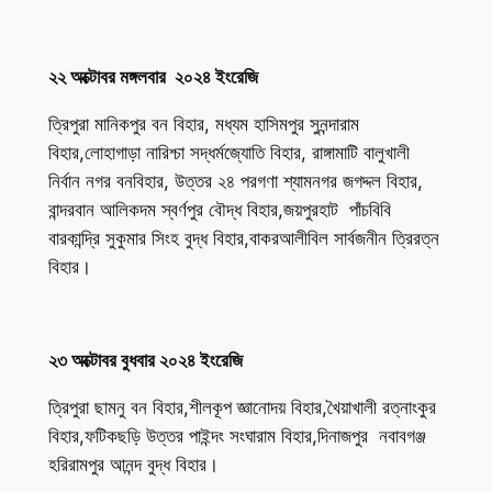
২২ অক্টোবর মঙ্গলবার ২০২৪ ইংরেজি
ত্রিপুরা মানিকপুর বন বিহার, মধ্যম হাসিমপুর সুনন্দারাম
বিহার,লোহাগাড়া নারিশ্চা সদ্ধর্মজ্যোতি বিহার, রাঙ্গামাটি বালুখালী
নির্বান নগর বনবিহার, উত্তর ২৪ পরগণা শ্যামনগর জগদ্দল বিহার,
বান্দরবান আলিকদম স্বর্ণপুর বৌদ্ধ বিহার,জয়পুরহাট পাঁচবিবি
বারকান্দ্রি সুকুমার সিংহ বুদ্ধ বিহার,বাকরআলীবিল সার্বজনীন ত্রিরত্ন
বিহার।
২৩ অক্টোবর বুধবার ২০২৪ ইংরেজি
ত্রিপুরা ছামনু বন বিহার,শীলকূপ জ্ঞানোদয় বিহার,খৈয়াখালী রত্নাংকুর
বিহার,ফটিকছড়ি উত্তর পাইন্দং সংঘারাম বিহার,দিনাজপুর নবাবগঞ্জ
হরিরামপুর আনন্দ বুদ্ধ বিহার।