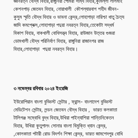
জ্ঞানরত্ন বৌদ্ধ বিহার,রাঙ্গুনিয়া পোমরা সাম্য বিহার,কুমিল্লা লালমাই
কেশনপাড় জেতবন বিহার, নোয়াখালী কৌশল্যারবাগ শহীদ জীবন-
কুসুম স্মৃতি বৌদ্ধ বিহার ও ভাবনা কেন্দ্র,লোহাগাড়া নারিশ্চা ধাতু চৈত্য
জাদি কমপ্লেক্স,লোহাগাড়া পদুয়া নবরত্ন বিহার,তেকোটা সদ্ধর্ম
বিকাশ বিহার, বাকখালী বোধিসত্ত্ব বিহার, রাউজান উত্তর গুজরা
ডোমখালী বৌদ্ধ পরিনির্বাণ বিহার, রাঙ্গুনিয়া রাজানগর রাজ
বিহার,লোহাগাড়া পদুয়া নবরত্ন বিহার।
৩ নভেম্বর রবিবার ২০২৪ ইংরেজি
ইউরোপিয়ান বাংলা বুড্ডিস্ট সেন্টার , ফ্রান্স- বাংলাদেশ বুড্ডিস্ট
মেডিটেশন সেন্টার, লন্ডন জেতবন বৌদ্ধ বিহার , ভারত কলকাতা
টালিগঞ্জ সম্বোধি বুদ্ধ বিহার,উখিয়া পাইন্যাশিয়া শান্তিনিকেতন
বিহার, উখিয়া কুতুপালং সোনার বাংলা বিমুক্তি ধ্যান কেন্দ্র,
,কোলকাতা পটারী রোড বিদর্শন শিক্ষা কেন্দ্র, ভারত জামশেদপুর বোধি