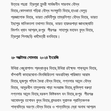
উত্তর পদুয়া ত্রিপুরা সুন্দরী সার্বজনীন সারনাথ বৌদ্ধ
বিহার,কোলকাতা গড়িয়া বৌদ্ধ সংস্কৃতি বিহার,হাওরা বেলুড়
প্রজ্ঞালোক বিহার, ভারত মেদিনীপুর তাম্রলিপ্ত বৌদ্ধ বিহার, ভারত
ইছাপুর মানিকতলা তথাগত বিহার, ভারত হায়দরপাড়া জ্ঞানজ্যোতি
বিদর্শন ধ্যান আশ্রম,রংপুর পীরগঞ্জ সাহাপুর মহাবন বুদ্ধ বিহার,
ত্রিপুরা শিলাছড়ি ধর্মমৈত্রী বনবিহার।
২৮ অক্টোবর সোমবার ২০২৪ ইংরেজি
উখিয়া ধেছুয়াপালং শ্রদ্ধাংকুর বিহার,উখিয়া রইক্ষ্যং শাক্যনন্দ বিহার,
বাঁশখালী কাহারঘোনা-মিনজিরিতলা অভয়তিষ্য পারিজাত আরাম
বিহার,ভূজপুর পশ্চিম কৈয়া বৌদ্ধ বিহার, লগ্নসার আনন্দ বৌদ্ধ
বিহার, আবুরখীল তালুকদার পাড়া সংঘরাজ বিহার,কুমিল্লা বরুড়া
লগ্নসার আনন্দ বিহার,বরকল কিষ্টকমল বন বিহার,রংপুর পীরগঞ্জ
আমোদপুর তপোবন বুদ্ধ বিহার,বান্দরবান সুয়ালক প্রান্তিকলক
শাক্যমিত্র অরণ্য বৌদ্ধ বিহার ও শান্তমিত্র ম্রো অনাথ আশ্রম