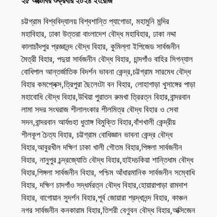
২৫ অক্টোবর শুক্রবার ২০২৪ ইংরেজি
চট্টগ্রাম বিশ্ববিদ্যালয় বিশ্বশান্তি প্যাগোডা, মহামুনি মন্দির
মহাবিহার, ঢাকা উত্তরা বাংলাদেশ বৌদ্ধ মহাবিহার, ঢাকা নদ্দা
কালাচাঁদপুর প্রজ্ঞানন্দ বৌদ্ধ বিহার, কুমিল্লা ইপিজেড সার্বজনীন
মৈত্রী বিহার, পদুয়া সার্বজনীন বৌদ্ধ বিহার, চান্দগাঁও বাহির সিগন্যাল
বোধিপাল আন্তর্জাতিক বিদর্শন ভাবনা কেন্দ্র,চট্টগ্রাম সারমেধ বৌদ্ধ
বিহার কমপ্লেক্স,ত্রিপুরা ছৈলেংটা বন বিহার, লোহাগাড়া খুসাঙ্গের পাড়া
মহাবোধি বৌদ্ধ বিহার,উখিয়া পুরাতন রুমখা ত্রিরত্ন বিহার,বান্দরবান
লামা সদর সংঘরাজ শীলালংকার শীলমিত্র বৌদ্ধ বিহার ও সেবা
সদন,বান্দরবান আর্যগুহা ধুতাঙ্গ বিমুক্তি বিহার,বাঁশখালী কেন্দ্রীয়
শীলকূপ চৈত্য বিহার, চট্টগ্রাম বোধিজ্ঞান ভাবনা কেন্দ্র বৌদ্ধ
বিহার,আবুরখীল দক্ষিণ ঢাকা খালী গৌতম বিহার,পিঙ্গলা সার্বজনীন
বিহার, নানুপুর চন্দ্রজ্যোতি বৌদ্ধ বিহার,হাইদচকিয়া শান্তিধাম বৌদ্ধ
বিহার,পিঙ্গলা সার্বজনীন বিহার, পশ্চিম আঁধারমানিক সার্বজনীন সম্বোধি
বিহার, দক্ষিণ চাদগাঁও সদ্ধর্মরত্ন বৌদ্ধ বিহার,হোয়ারাপাড়া রামদাশ
বিহার, বাগোয়ান সুদর্শন বিহার,পূর্ব জোয়ারা শ্রদ্ধানন্দ বিহার, কাঞ্চন
নগর সার্বজনীন কনকারাম বিহার,তিশরী বেণুবন বৌদ্ধ বিহার,অক্সিজেন