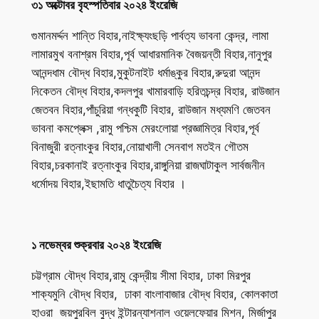
৩১ অক্টোবর বৃহস্পতিবার ২০২৪ ইংরেজি
গুমানমর্দ্দন শান্তি বিহার,নাইক্ষ্যংছড়ি পার্বত্য ভাবনা কেন্দ্র, লামা
লামারমুখ বনাশ্রম বিহার,পূর্ব আধারমানিক বৈজয়ন্তী বিহার,নানুপুর
আনন্দধাম বৌদ্ধ বিহার,মুকুটনাইট ধর্মাঙ্কুর বিহার,রুদুরা আনন্দ
নিকেতন বৌদ্ধ বিহার,কদলপুর খামারবাড়ি হরিতচন্দ্র বিহার, রাউজান
জেতবন বিহার,পাঁচুরিয়া গন্ধকুটি বিহার, রাউজান মধ্যমণি জেতবন
ভাবনা কমপ্লেক্স ,রামু পশ্চিম মেরংলোয়া প্রজ্ঞামিত্র বিহার,পূর্ব
বিনাজুরী রত্নাংকুর বিহার,নোয়াখালী সেনবাগ মতইন গৌতম
বিহার,চরকানাই রত্নাংকুর বিহার,রাঙ্গুনিয়া রাজঘাটাকুল সার্বজনীন
ধর্মোদয় বিহার,ইছামতি ধাতুচৈত্য বিহার ।
১ নভেম্বর শুক্রবার ২০২৪ ইংরেজি
চট্টগ্রাম বৌদ্ধ বিহার,রামু কেন্দ্রীয় সীমা বিহার, ঢাকা মিরপুর
শাক্যমুনি বৌদ্ধ বিহার, ঢাকা বাংলাবাজার বৌদ্ধ বিহার, কোলকাতা
হাওরা জয়পুরবিল বুদ্ধ ইন্টারন্যাশনাল ওয়েলফেয়ার মিশন, মির্জাপুর