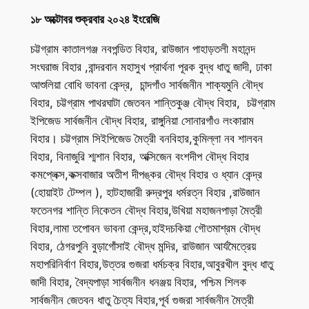
১৮ অক্টোবর শুক্রবার ২০২৪ ইংরেজি
চট্টগ্রাম কাতালগঞ্জ নবপন্ডিত বিহার, রাউজান পাহাড়তলী মহানন্দ
সংঘরাজ বিহার ,বান্দরবান মহাসুখ প্রার্থনা পূরক বুদ্ধ ধাতু জাদী, ঢাকা
আশুলিয়া বোধি ভাবনা কেন্দ্র, চান্দগাঁও সার্বজনীন শাক্যমুনি বৌদ্ধ
বিহার, চট্টগ্রাম পাথরঘাটা জেতবন শান্তিকুঞ্জ বৌদ্ধ বিহার, চট্টগ্রাম
ইপিজেড সার্বজনীন বৌদ্ধ বিহার, রাঙ্গুনিয়া সোনারগাঁও লংকারাম
বিহার। চট্টগ্রাম সিইপিজেড মৈত্রী বনবিহার,কুমিল্লা নব শালবন
বিহার, বিনাজুরি শ্মশান বিহার, অক্সিজেন বংশদীপ বৌদ্ধ বিহার
কমপ্লেক্স,কক্সবাজার অতীশ দীপঙ্কর বৌদ্ধ বিহার ও ধ্যান কেন্দ্র
(হোয়াইট টেম্পল ), হাটহাজারী রুদ্রপুর ধর্মরত্ন বিহার ,রাউজান
ফতেনগর শান্তি নিকেতন বৌদ্ধ বিহার,উখিয়া মহাজনপাড়া মৈত্রী
বিহার,লামা তপোবন ভাবনা কেন্দ্র,হাইদচকিয়া গৌতমাশ্রম বৌদ্ধ
বিহার, ঠেগরপুনি বুড়াগোঁসাই বৌদ্ধ মন্দির, রাউজান আর্যমৈত্রেয়
মহাপরিনির্বাণ বিহার,উত্তর গুজরা ধর্মচক্র বিহার,আবুরখীল বুদ্ধ ধাতু
জাদী বিহার, বৈদ্যপাড়া সার্বজনীন ধনঞ্জয় বিহার, পশ্চিম শিলক
সার্বজনীন জেতবন ধাতু চৈত্য বিহার,পূর্ব গুজরা সার্বজনীন মৈত্রী