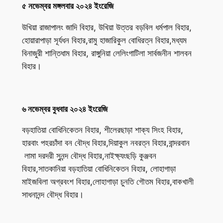
৫ নভেম্বর মঙ্গলবার ২০২৪ ইংরেজি
উখিয়া রাজাপালং জাদি বিহার, উখিয়া উত্তর বড়বিল ধর্মপাল বিহার,
হোয়ারাপাড়া সূর্যধন বিহার,রামু হাজারিকুল বোধিরত্ন বিহার,মধ্যম
বিনাজুরী শান্তিধাম বিহার, রাঙ্গুনিয়া লেলিংগাটিলা সার্বজনীন শালবন
বিহার।
৬ নভেম্বর বুধবার ২০২৪ ইংরেজি
বড়হাতিয়া বোধিনিকেতন বিহার, শীলেরছাড়া শাক্য সিংহ বিহার,
হারবাং পহরচাঁদা বন বৌদ্ধ বিহার,দিয়াকুল নবরত্ন বিহার,বান্দরবান
লামা দরদরী সুনন্দ বৌদ্ধ বিহার,নাইক্ষ্যংছড়ি কুঞ্জবন
বিহার,সাতকানিয়া বড়হাতিয়া বোধিনিকেতন বিহার, লোহাগাড়া
মাইজবিলা অগ্রবংশ বিহার,লোহাগাড়া চুনতি গৌতম বিহার,বাকখালী
সাধনানন্দ বৌদ্ধ বিহার।