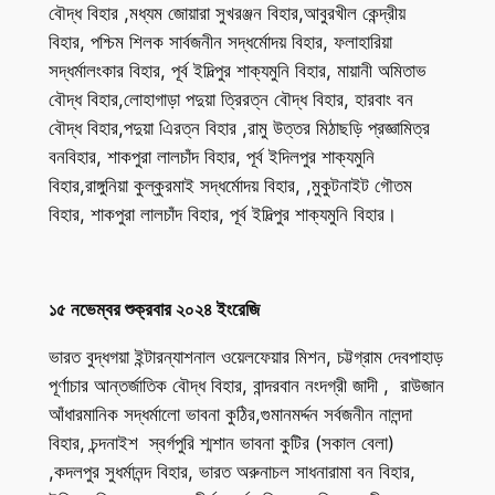
বৌদ্ধ বিহার ,মধ্যম জোয়ারা সুখরঞ্জন বিহার,আবুরখীল কেন্দ্রীয়
বিহার, পশ্চিম শিলক সার্বজনীন সদ্ধর্মোদয় বিহার, ফলাহারিয়া
সদ্ধর্মালংকার বিহার, পূর্ব ইদিল্পুর শাক্যমুনি বিহার, মায়ানী অমিতাভ
বৌদ্ধ বিহার,লোহাগাড়া পদুয়া ত্রিরত্ন বৌদ্ধ বিহার, হারবাং বন
বৌদ্ধ বিহার,পদুয়া এিরত্ন বিহার ,রামু উত্তর মিঠাছড়ি প্রজ্ঞামিত্র
বনবিহার, শাকপুরা লালচাঁদ বিহার, পূর্ব ইদিলপুর শাক্যমুনি
বিহার,রাঙ্গুনিয়া কুল্কুরমাই সদ্ধর্মোদয় বিহার, ,মুকুটনাইট গৌতম
বিহার, শাকপুরা লালচাঁদ বিহার, পূর্ব ইদিল্পুর শাক্যমুনি বিহার।
১৫ নভেম্বর শুক্রবার ২০২৪ ইংরেজি
ভারত বুদ্ধগয়া ইন্টারন্যাশনাল ওয়েলফেয়ার মিশন, চট্টগ্রাম দেবপাহাড়
পূর্ণাচার আন্তর্জাতিক বৌদ্ধ বিহার, বান্দরবান নংদগ্রী জাদী , রাউজান
আঁধারমানিক সদ্ধর্মালো ভাবনা কুঠির,গুমানমর্দ্দন সর্বজনীন নালন্দা
বিহার, চন্দনাইশ স্বর্গপুরি শ্মশান ভাবনা কুটির (সকাল বেলা)
,কদলপুর সুধর্মানন্দ বিহার, ভারত অরুনাচল সাধনারামা বন বিহার,