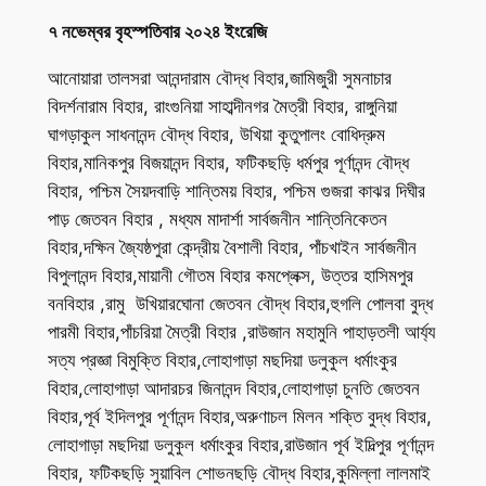
৭ নভেম্বর বৃহস্পতিবার ২০২৪ ইংরেজি
আনোয়ারা তালসরা আনন্দারাম বৌদ্ধ বিহার,জামিজুরী সুমনাচার
বিদর্শনারাম বিহার, রাংগুনিয়া সাহাব্দীনগর মৈত্রী বিহার, রাঙ্গুনিয়া
ঘাগড়াকুল সাধনানন্দ বৌদ্ধ বিহার, উখিয়া কুতুপালং বোধিদ্রুম
বিহার,মানিকপুর বিজয়ানন্দ বিহার, ফটিকছড়ি ধর্মপুর পূর্ণানন্দ বৌদ্ধ
বিহার, পশ্চিম সৈয়দবাড়ি শান্তিময় বিহার, পশ্চিম গুজরা কাঝর দিঘীর
পাড় জেতবন বিহার , মধ্যম মাদার্শা সার্বজনীন শান্তিনিকেতন
বিহার,দক্ষিন জ্যৈষ্ঠপুরা কেন্দ্রীয় বৈশালী বিহার, পাঁচখাইন সার্বজনীন
বিপুলানন্দ বিহার,মায়ানী গৌতম বিহার কমপ্লেক্স, উত্তর হাসিমপুর
বনবিহার ,রামু উখিয়ারঘোনা জেতবন বৌদ্ধ বিহার,হুগলি পোলবা বুদ্ধ
পারমী বিহার,পাঁচরিয়া মৈত্রী বিহার ,রাউজান মহামুনি পাহাড়তলী আর্য্য
সত্য প্রজ্ঞা বিমুক্তি বিহার,লোহাগাড়া মছদিয়া ডলুকুল ধর্মাংকুর
বিহার,লোহাগাড়া আদারচর জিনানন্দ বিহার,লোহাগাড়া চুনতি জেতবন
বিহার,পূর্ব ইদিলপুর পূর্ণানন্দ বিহার,অরুণাচল মিলন শক্তি বুদ্ধ বিহার,
লোহাগাড়া মছদিয়া ডলুকুল ধর্মাংকুর বিহার,রাউজান পূর্ব ইদিল্পুর পূর্ণানন্দ
বিহার, ফটিকছড়ি সুয়াবিল শোভনছড়ি বৌদ্ধ বিহার,কুমিল্লা লালমাই