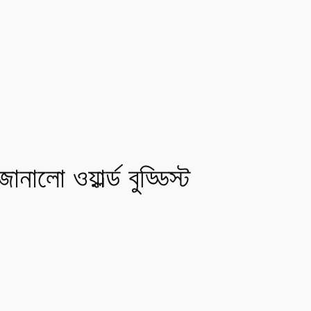
ালো ওয়ার্ল্ড বুড্ডিস্ট