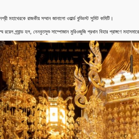
রী মহাথেরকে রাজকীয় সম্মান জানালো ওয়ার্ল্ড বুড্ডিস্ট সুমিট কমিটি।
ডিস্ম রয়েল গ্র্যান্ড হল, নেনবুতসুশু সাম্পোজান মুরিওজুজি প্রধান বিহার প্রাঙ্গণে মহা