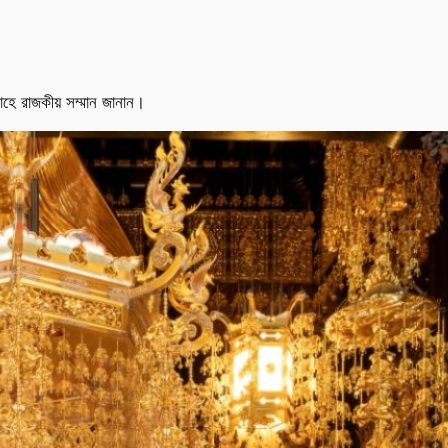
সমারোহে রাজকীয় সম্মান জানান।