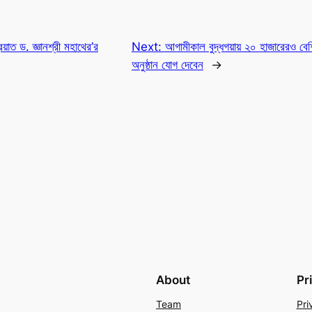
াত ড. জ্ঞানশ্রী মহাথের’র
Next:
আগামীকাল বুদ্ধগয়ায় ২০ হাজারেরও বেশি
অনুষ্ঠান যোগ দেবেন
→
About
Pr
Team
Pri