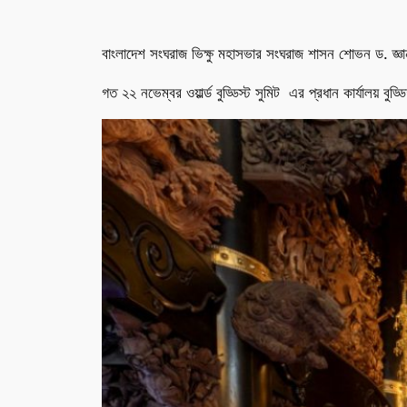
বাংলাদেশ সংঘরাজ ভিক্ষু মহাসভার সংঘরাজ শাসন শোভন ড. জ্ঞানশ্
গত ২২ নভেম্বর ওয়ার্ল্ড বুড্ডিস্ট সুমিট এর প্রধান কার্যালয় বুড্