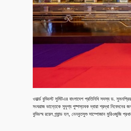
ওয়ার্ল্ড বুড্ডিস্ট সুমিটএর বাংলাদেশ প্রতিনিধি সদস্য ড. সুমনপ
সংঘরাজ ভান্তেকে সুদৃশ্য পুষ্পস্তবক দ্বারা শ্রদ্ধা নিবেদনের 
বুড্ডিস্ম রয়েল গ্র্যান্ড হল, নেনবুতসুশু সাম্পোজান মুরিওজুজি 