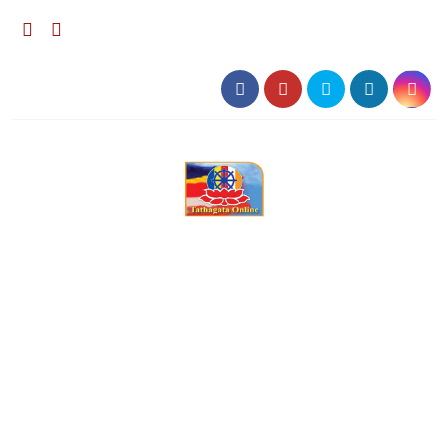
০৮:৩০ পূর্বাহ্ন, রবিবার, ০৯ অগাস্ট ২০২৬, ২৫ শ্রাবণ ১৪৩৩
বঙ্গাব্দ