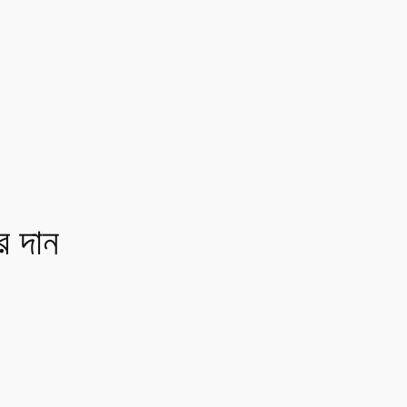
র দান