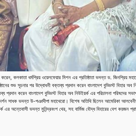
ব করেন, কলকাতা ধর্মপ্রিয় ওয়েলফেয়ার মিশন এর প্রতিষ্ঠাতা ভদন্ত ড. জিনপ্রিয় মহা
ুষ্ঠানের শুভ সূচনার পর উদ্বোধনী বক্তব্য প্রদান করেন বাংলাদেশ বুড্ডিস্ট বিহার অব 
্তব্য প্রদান করেন বাংলাদেশ বুড্ডিস্ট বিহার অব নিউইয়র্ক এর পরিচালনা পরিষদের সভাপ
, বিদর্শন সাধক ভদন্ত উ-পঞাদীপা মহাথেরো। বিশেষ অতিথি ছিলেন আমেরিকা আলবেনীস্থ স
ক এর অন্তেবাসী ভদন্ত মুনিন্দ্রবংশ থের, সহ বার্মিজ বৌদ্ধ বিহারের বেশ কয়জন প্রাজ