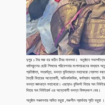
দুপুর ১ টায় শুরু হয় কঠিন চীবর দানসভা। অনুষ্ঠানে সভাপতিত্
ধর্মাস্কুলের ছোট্ট শিশুদের পরিবেশনায় মংগালাচরনের মাধ্যমে অন
প্রতিষ্ঠাতা, সদ্ধর্মদূত, ভদন্ত মুদিতারত্ন মহাথেরো।স্বাগত বক
মৈত্রী বিহারের অন্তেবাসী, অভিধর্মকথিক, কর্মস্থান আচার্য্য
ভদন্ত জ্ঞানরত্ন মহাথেরো। এছাড়াও বুড্ডিস্ট বিহার অব নিউইয়র্
বিহার অব নিউইয়র্ক এর অন্তেবাসী ভদন্ত বিশুদ্ধবংশ থের।
অনুষ্ঠান সঞ্চালনায় অমিত বড়ুয়া ,পঞ্চশীল প্রার্থনায় স্মৃতি বড়ুয়া ।