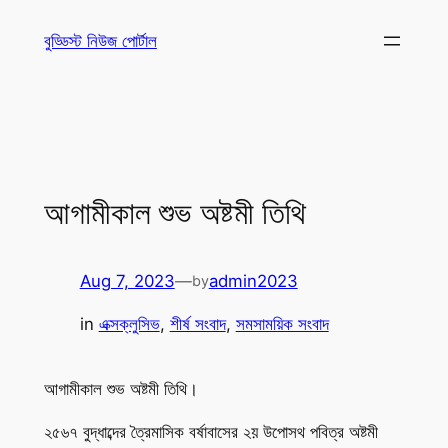
Skip
বুড্ডিস্ট নিউজ পোর্টাল
to
content
আগামীকাল শুভ অষ্টমী তিথি
Aug 7, 2023
—
admin2023
by
in
এক্সক্লুসিভ
, 
শীর্ষ সংবাদ
, 
সমসাময়িক সংবাদ
আগামীকাল শুভ অষ্টমী তিথি।
২৫৬৭ বুদ্ধাব্দের ত্রৈমাসিক বর্ষাবাসের ২য় উপোসথ পবিত্র অষ্টমী