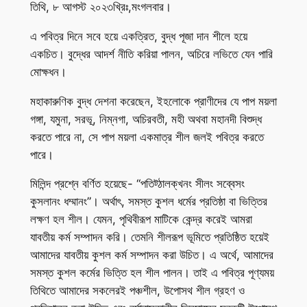
তিথি, ৮ আগস্ট ২০২৩খ্রিঃ,মংগলবার।
এ পবিত্র দিনে সবে হয়ে একত্রিত, বুদ্ধ পূজা দান শীলে হয়ে
একচিত। বুদ্ধের আদর্শ নীতি করিয়া পালন, অচিরে লভিতে যেন পারি
মোক্ষধন।
মহাকারুণিক বুদ্ধ দেশনা করেছেন, ইহলোকে প্রাণীদের যে পাপ ময়লা
গঙ্গা, যমুনা, সরভূ, নিম্নগা, অচিরবতী, মহী অথবা মহানদী বিশুদ্ধ
করতে পারে না, সে পাপ ময়লা একমাত্র শীল জলই পবিত্র করতে
পারে।
মিলিন্দ প্রশ্নে বর্ণিত হয়েছে- “পতিট্ঠালক্খনং সীলং সব্বেসং
কুসলানং ধম্মানং”। অর্থাৎ, সমস্ত কুশল ধর্মের প্রতিষ্ঠা বা ভিত্তির
লক্ষণ হল শীল। যেমন, পৃথিবীরূপ মাটিকে কেন্দ্র করেই আমরা
যাবতীয় কর্ম সম্পাদন করি। তেমনি শীলরূপ ভূমিতে প্রতিষ্ঠিত হয়েই
আমাদের যাবতীয় কুশল কর্ম সম্পাদন করা উচিত। এ অর্থে, আমাদের
সমস্ত কুশল কর্মের ভিত্তি হল শীল পালন। তাই এ পবিত্র পূণ্যময়
তিথিতে আমাদের সকলেরই পঞ্চশীল, উপোসথ শীল গ্রহণ ও