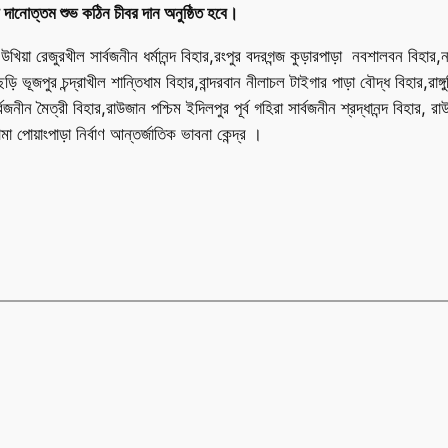
 দানোত্তম শুভ কঠিন চীবর দান অনুষ্ঠিত হবে।
র, উখিয়া রেজুরখীল সার্বজনীন ধর্মানন্দ বিহার,রংপুর বদরগন্জ কুড়ারপাড়া নবশালবন বিহার,
ভূজপুর চন্দ্রাখীল শান্তিধাম বিহার,বান্দরবান নীলাচল টাইগার পাড়া বৌদ্ধ বিহার,রাঙ্গুনি
বজনীন মৈত্রী বিহার,রাউজান পশ্চিম ইদিলপুর পূর্ব গহিরা সার্বজনীন শ্রদ্ধানন্দ বিহার, 
া পোয়াংপাড়া নির্বাণ আন্তর্জাতিক ভাবনা কেন্দ্র ।