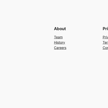
About
Pr
Team
Pri
History
Ter
Careers
Con