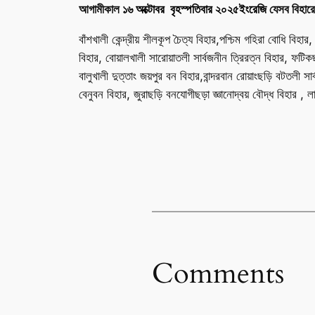
আগামীকাল
১৬ অক্টোবর বৃহস্পতিবার ২০২৫ইংরেজি
যেসব বিহারে
বাঁশখালী কেন্দ্রীয় শীলকূপ চৈত্য বিহার,পশ্চিম গহিরা বোধি বিহা
বিহার, বোয়ালখালী সারোয়াতলী সার্বজনীন ত্রিরত্ন বিহার, ফটিকছড়ি 
বালুখালী দুত্তাং জয়পুর বন বিহার,বান্দরবান রোয়াংছড়ি বটতলী সার্
বেনুবন বিহার, জুরাছড়ি বনযোগীছড়া জ্ঞানোদ্বয় বৌদ্ধ বিহার , লাম
Comments