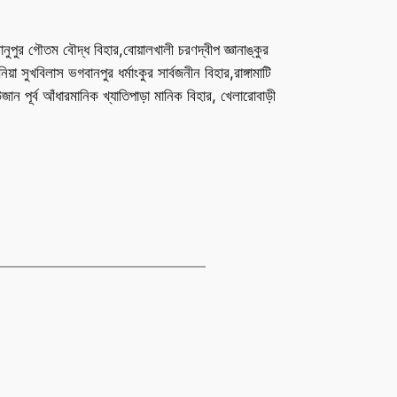
নানুপুর গৌতম বৌদ্ধ বিহার,বোয়ালখালী চরণদ্বীপ জ্ঞানাঙ্কুর
য়া সুখবিলাস ভগবানপুর ধর্মাংকুর সার্বজনীন বিহার,রাঙ্গামাটি
রাউজান পূর্ব আঁধারমানিক খ্যাতিপাড়া মানিক বিহার, খেলারোবাড়ী