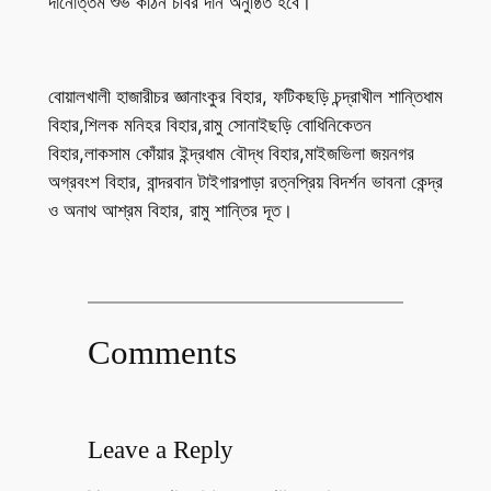
দানোত্তম শুভ কঠিন চীবর দান অনুষ্ঠিত হবে।
বোয়ালখালী হাজারীচর জ্ঞানাংকুর বিহার, ফটিকছড়ি চন্দ্রাখীল শান্তিধাম
বিহার,শিলক মনিহর বিহার,রামু সোনাইছড়ি বোধিনিকেতন
বিহার,লাকসাম কোঁয়ার ইন্দ্রধাম বৌদ্ধ বিহার,মাইজভিলা জয়নগর
অগ্রবংশ বিহার, বান্দরবান টাইগারপাড়া রত্নপ্রিয় বিদর্শন ভাবনা কেন্দ্র
ও অনাথ আশ্রম বিহার, রামু শান্তির দূত।
Comments
Leave a Reply