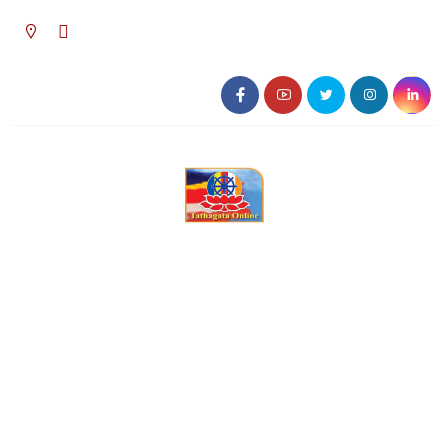
০৩:০৩ অপরাহ্ন, শনিবার, ০৮ অগাস্ট ২০২৬, ২৪
শ্রাবণ ১৪৩৩ বঙ্গাব্দ