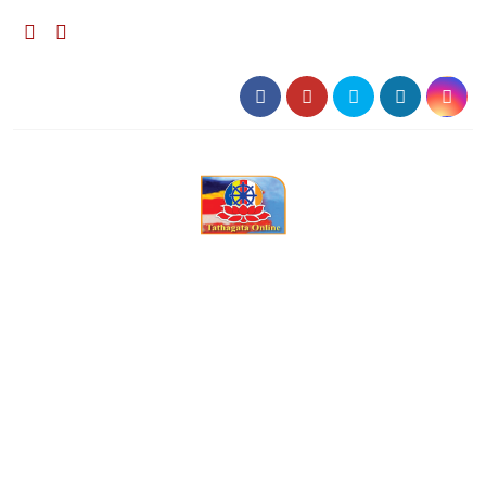
০৯:১৮ অপরাহ্ন, রবিবার, ০৯ অগাস্ট ২০২৬, ২৫ শ্রাবণ ১৪৩৩
বঙ্গাব্দ