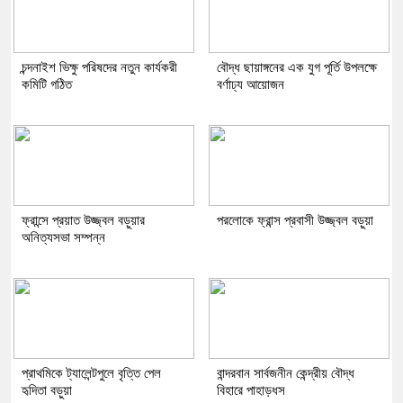
চন্দনাইশ ভিক্ষু পরিষদের নতুন কার্যকরী
বৌদ্ধ ছায়াঙ্গনের এক যুগ পূর্তি উপলক্ষে
কমিটি গঠিত
বর্ণাঢ্য আয়োজন
ফ্রান্সে প্রয়াত উজ্জ্বল বড়ুয়ার
পরলোকে ফ্রান্স প্রবাসী উজ্জ্বল বড়ুয়া
অনিত্যসভা সম্পন্ন
প্রাথমিকে ট্যালেন্টপুলে বৃত্তি পেল
বান্দরবান সার্বজনীন কেন্দ্রীয় বৌদ্ধ
হৃদিতা বড়ুয়া
বিহারে পাহাড়ধস