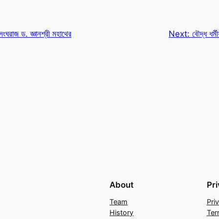
ংঘরাজ ড. জ্ঞানশ্রী মহাথের
Next:
বৌদ্ধ ধর্মী
About
Pr
Team
Pri
History
Ter