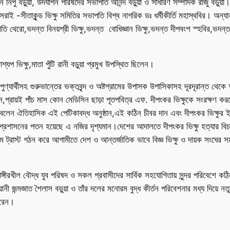
,লায়ন নিপু বড়ুয়া, উদযাপন পরিষদের সভাপতি আনন্দ বড়ুয়া ও সাধারণ সম্পাদক রাজু বড়ুয
াই -সীতাকুন্ড ভিক্ষু সমিতির সভাপতি বিশ্ব নাগরিক ডঃ ধর্মীকীর্তি মহাস্থবির। অন্
যোতি থেরো,ভদন্ত বিনয়শ্রী ভিক্ষু,ভদন্ত বোধিজ্ঞান ভিক্ষু,ভদন্ত দীপবংশ স্হবির,ভদন্ত
 ভিক্ষু,মাতা পুঁটি রানী বড়ুয়া প্রমুখ উপস্থিত ছিলেন।
পুণ্যার্থীসহ গুরুভান্তের ভক্তবৃন্দ ও অষ্টগ্রামের উপাসক উপাসিকাসহ দূরদূরান্ত থে
 বলেন,প্রায়ই পাঁচ মাস কোন মেডিসিন ছাড়া পূতপবিত্র এফ. দীপংকর ভিক্ষুকে সংরক
লেন ঐতিহাসিক এই পেটিকাবদ্ধ অনুষ্ঠান,এই কঠিন চীবর দান এবং দীপংকর ভিক্ষুর ই
, প্রশাসনের পতন হয়েছে এ নজির দৃশ্যমান।দেশের আদালতে দীপংকর ভিক্ষু হত্যার বি
ে ট্রাস্ট গঠন করে আগামীতে দেশ ও আন্তর্জাতিক ভাবে বিজ্ঞ ভিক্ষু ও দায়ক সংঘের সম
ঙ্গীরখীল বৌদ্ধ যুব পরিষদ ও সকল প্রবাসীদের সার্বিক সহযোগিতায় সুন্দর পরিবেশে কঠিন চ
 মায়ানী জন্মজাত শৈলাস বড়ুয়া ও তাঁর দলের মনোরম বুদ্ধ কীর্তন পরিবেশনার মধ্য দিয়ে নত
করেন।