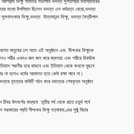
়া। অষ্টগ্রাম ভিক্ষু সমিতির সভাপতি ভদন্ত সুগতপ্রিয় মহাস্থবিরের
যান্যর মধ্যে উপস্থিত ছিলেন ভদন্ত এল ধর্মরত্ন থেরো,ভদন্ত
 সুমনালংকার ভিক্ষু,ভদন্ত উত্তমানন্দ ভিক্ষু, ভদন্ত মৈত্রীপাল
কে আগত মানুষের ঢল নামে এই অনুষ্ঠানে এফ. দীপংকর ভিক্ষুকে
্ষণ করলেও শরীর এখনও জল জল করে জ্বলছে এবং শরীরে চিকচিক
তিহাস স্মরণীয় হয়ে থাকবে এবং ইতিহাস থেকে কখনো মুছবে
চার না হলেও ধর্মের আদালত হতে কেউ রক্ষা পাবে না।
ন্বয়ে বৃহত্তর কমিটি গঠন করে ভান্তের শেষকৃত্য অনুষ্ঠান
ীবর উৎসর্গের মাধ্যমে তৃতীয় পর্ব থেকে রাতে চতুর্থ পর্বে
ুন সরকারের প্রতি দীপংকর ভিক্ষু হত্যাকাণ্ডের সুষ্ঠু বিচার