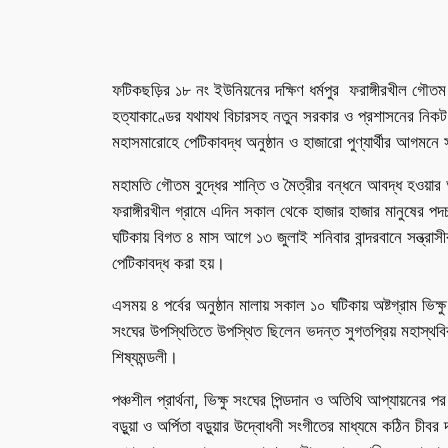
ফটিকছড়ির ১৮ নং ইউনিয়নের দক্ষিণ ধর্মপুর ফরাঙ্গীরখীল গৌতম মু
হত্যাকাণ্ডের যথাযথ বিচারসহ নতুন সরকার ও প্রশাসনের নিকট হত
মহাসমারোহে পেটিকাবদ্ধ অনুষ্ঠান ও হাজারো পুণ্যার্থীর আগমন
মহামতি গৌতম বুদ্ধের শান্তি ও মৈত্রীর বন্ধনে আবদ্ধ হ‌ওয়ার
ফরাঙ্গীরখীল গ্রামে এদিন সকাল থেকে হাজার হাজার মানুষের পদচা
ঘটিকায় বিগত ৪ মাস আগে ১৩ জুলাই শনিবার বান্দরবানে সন্ত্রাসীর
পেটিকাবদ্ধ করা হয়।
এসময় ৪ পর্বের অনুষ্ঠান মালায় সকাল ১০ ঘটিকায় অষ্টগ্রাম ভিক
সংঘের উপস্থিতিতে উপস্থিত ছিলেন ভদন্ত সুগতপ্রিয় মহাস্থবির,
শিষ্যমন্ডলী।
পঞ্চশীল প্রার্থনা, ভিক্ষু সংঘের পিন্ডদান ও অতিথি আপ্যায়নের পর 
বড়ুয়া ও অর্পিতা বড়ুয়ার উদ্বোধনী সংগীতের মাধ্যমে কঠিন চীবর 