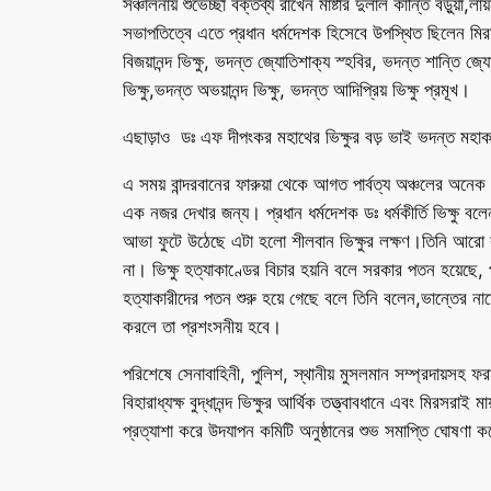
সঞ্চালনায় শুভেচ্ছা বক্তব্য রাখেন মাষ্টার দুলাল কান্তি বড়ুয়া
সভাপতিত্বে এতে প্রধান ধর্মদেশক হিসেবে উপস্থিত ছিলেন মিরসর
বিজয়ানন্দ ভিক্ষু, ভদন্ত জ্যোতিশাক্য স্হবির, ভদন্ত শান্তি জ্
ভিক্ষু,ভদন্ত অভয়ানন্দ ভিক্ষু, ভদন্ত আদিপ্রিয় ভিক্ষু প্রমূখ।
এছাড়াও ডঃ এফ দীপংকর মহাথের ভিক্ষুর বড় ভাই ভদন্ত মহাকাশ্যপ
এ সময় বান্দরবানের ফারুয়া থেকে আগত পার্বত্য অঞ্চলের অনেক 
এক নজর দেখার জন্য। প্রধান ধর্মদেশক ডঃ ধর্মকীর্তি ভিক্ষু
আভা ফুটে উঠেছে এটা হলো শীলবান ভিক্ষুর লক্ষণ।তিনি আরো ব
না। ভিক্ষু হত্যাকাণ্ডের বিচার হয়নি বলে সরকার পতন হয়েছে
হত্যাকারীদের পতন শুরু হয়ে গেছে বলে তিনি বলেন,ভান্তের নাম
করলে তা প্রশংসনীয় হবে।
পরিশেষে সেনাবাহিনী, পুলিশ, স্থানীয় মুসলমান সম্প্রদায়সহ ফরা‌
বিহারাধ্যক্ষ বুদ্ধানন্দ ভিক্ষুর আর্থিক তত্ত্বাবধানে এবং মিরসরাই
প্রত্যাশা করে উদযাপন কমিটি অনুষ্ঠানের শুভ সমাপ্তি ঘোষণা 