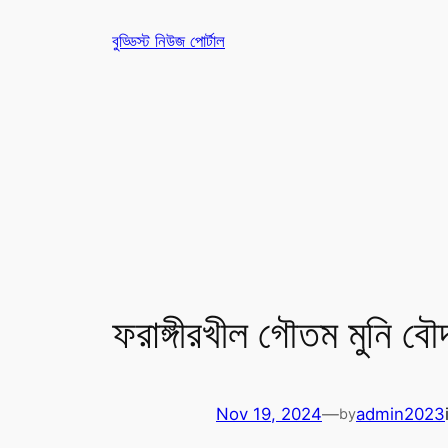
Skip
বুড্ডিস্ট নিউজ পোর্টাল
to
content
ফরাঙ্গীরখীল গৌতম মুনি বৌদ
Nov 19, 2024
—
admin2023
by