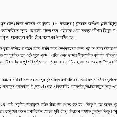
নি বৌদ্ধ বিহার প্রাঙ্গনে গত বুধবার (১৩ নভেম্বর ) বান্দরবান আর্যগুহা ধুতাঙ্গ বিমুক
্যাকারীদের দ্রুত গ্রেফতার কামনা করে থাইল্যান্ড থেকে ভদন্ত মহিপাল ভিক্ষুর মাধ্
ে সর্ববৃহৎ দানোত্তম কঠিন চীবর দানোৎসব উদযাপিত হয়।
 আহ্বান জানিয়ে জগতের সকল ধর্মের সকল সম্প্রদায়সহ সকল প্রাণীর মঙ্গল কামনা করে 
রণায় মুখরিত হয়ে ওঠে পুরো গ্রাম। এদিন ভোর ছয়টায় বিশ্বশান্তি কামনায় পরিত্র
া নাটক সাজিয়ে পূর্ব পরিকল্পিত ভাবে মিথ্যা অপবাদ দিয়ে হত্যা করা ডঃ এফ দীপংকর ভি
্ষু সমিতির সাধারণ সম্পাদক ভদন্ত সুমনতিষ্য মহাস্থবিরের সভাপতিত্বে অষ্ঠপরিস্কারসহ 
সাধনানন্দ মহাস্থবির,বিপুলাবংশ থেরো,শান্তরক্ষিত মহাস্থবির,জি.নিরোধানন্দ ভিক্ষু 
৩য় পর্বের অনুষ্ঠান দানোত্তম কঠিন চীবর দান উৎসব শুরু হয়। ভিক্ষু সংঘের আসন গ্রহণ, মঙ
দান উদ্বোধন করেন ফরাঙ্গীরখীল গৌতম মুনি বৌদ্ধ বিহারের অধ্যক্ষ বুদ্ধানন্দ ভিক্ষু।বাবু 