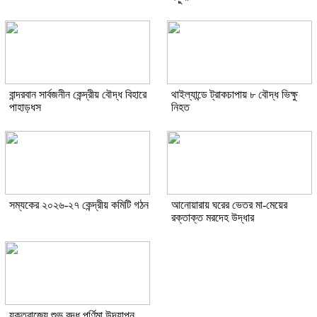
বান্দরবান সার্বজনীন কেন্দ্রীয় বৌদ্ধ বিহারে
থাইল্যান্ডে ট্রাকচাপায় ৮ বৌদ্ধ ভিক্ষু
পাহাড়ধস
নিহত
সম্যকের ২০২৬-২৭ কেন্দ্রীয় কমিটি গঠন
আনোয়ারায় ঘরের ভেতর মা-মেয়ের
রক্তাক্ত মরদেহ উদ্ধার
যুক্তরাজ্যে শুভ বুদ্ধ পূর্ণিমা উদযাপন