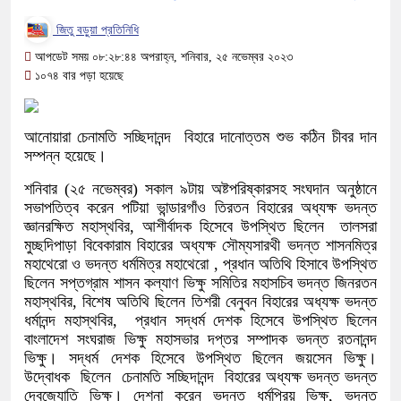
জিতু বড়ুয়া প্রতিনিধি
আপডেট সময় ০৮:২৮:৪৪ অপরাহ্ন, শনিবার, ২৫ নভেম্বর ২০২৩
১০৭৪ বার পড়া হয়েছে
আনোয়ারা চেনামতি সচ্ছিদানন্দ বিহারে দানোত্তম শুভ কঠিন চীবর দান
সম্পন্ন হয়েছে।
শনিবার (২৫ নভেম্বর) সকাল ৯টায় অষ্টপরিষ্কারসহ সংঘদান অনুষ্ঠানে
সভাপতিত্ব করেন পটিয়া ভান্ডারগাঁও তিরতন বিহারের অধ্যক্ষ ভদন্ত
জ্ঞানরক্ষিত মহাস্থবির, আশীর্বাদক হিসেবে উপস্থিত ছিলেন তালসরা
মুচ্ছদিপাড়া বিবেকারাম বিহারের অধ্যক্ষ সৌম্যসারথী ভদন্ত শাসনমিত্র
মহাথেরো ও ভদন্ত ধর্মমিত্র মহাথেরো , প্রধান অতিথি হিসাবে উপস্থিত
ছিলেন সপ্তগ্রাম শাসন কল্যাণ ভিক্ষু সমিতির মহাসচিব ভদন্ত জিনরতন
মহাস্থবির, বিশেষ অতিথি ছিলেন তিশরী বেনুবন বিহারের অধ্যক্ষ ভদন্ত
ধর্মানন্দ মহাস্থবির, প্রধান সদ্ধর্ম দেশক হিসেবে উপস্থিত ছিলেন
বাংলাদেশ সংঘরাজ ভিক্ষু মহাসভার দপ্তর সম্পাদক ভদন্ত রতনানন্দ
ভিক্ষু। সদ্ধর্ম দেশক হিসেবে উপস্থিত ছিলেন জয়সেন ভিক্ষু।
উদ্বোধক ছিলেন চেনামতি সচ্ছিদানন্দ বিহারের অধ্যক্ষ ভদন্ত ভদন্ত
দেবজ্যোতি ভিক্ষু। দেশনা করেন ভদন্ত ধর্মপ্রিয় ভিক্ষু, ভদন্ত