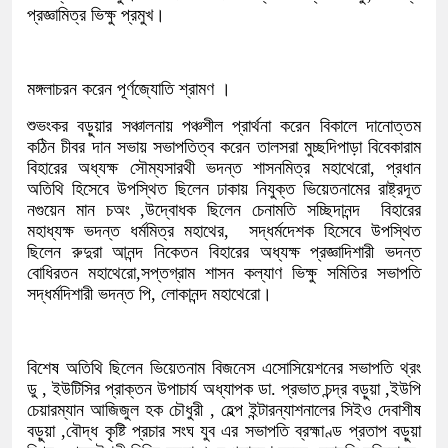
প্রজ্ঞামিত্র ভিক্ষু প্রমুখ।
মঙ্গলাচরন করেন পূর্ণজ্যোতি শ্রামণ ।
শুভংকর বড়ুয়ার সঞ্চালনায় পঞ্চশীল প্রার্থনা করেন বিকালে দানোত্তম
কঠিন চীবর দান সভায় সভাপতিত্ব করেন তালসরা মুচ্ছদিপাড়া বিবেকারাম
বিহারের অধ্যক্ষ সৌম্যসারথী ভদন্ত শাসনমিত্র মহাথেরো, প্রধান
অতিথি হিসেবে উপস্থিত ছিলেন ঢাকায় নিযুক্ত ভিয়েতনামের রাষ্ট্রদূত
নগুয়েন মান চঅং ,উদ্বোধক ছিলেন চেনামতি সচ্ছিদানন্দ বিহারের
মহাধ্যক্ষ ভদন্ত ধর্মমিত্র মহাথের, সদ্ধর্মদেশক হিসেবে উপস্থিত
ছিলেন রুদুরা আনন্দ নিকেতন বিহারের অধ্যক্ষ প্রজ্ঞাদিশারী ভদন্ত
বোধিরতন মহাথেরো,সপ্তগ্রাম শাসন কল্যাণ ভিক্ষু সমিতির সভাপতি
সদ্ধর্মদিশারী ভদন্ত পি, লোকানন্দ মহাথেরো।
বিশেষ অতিথি ছিলেন ভিয়েতনাম বিজনেস এসোসিয়েশনের সভাপতি থ্রং
ডু , ইউটিসির প্রাক্তন উপাচার্য অধ্যাপক ডা. প্রভাত চন্দ্র বড়ুয়া ,ইউপি
চেয়ারম্যান আজিজুল হক চৌধুরী , হেল্প ইন্টারন্যাশনালের সিইও দেবাশীষ
বড়ুয়া ,বৌদ্ধ কৃষ্টি প্রচার সংঘ যুব এর সভাপতি ব্রহ্মাণ্ড প্রতাপ বড়ুয়া