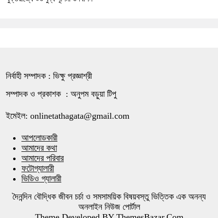
নির্বাহী সম্পাদক : ভিক্ষু প্রজ্ঞাশ্রী
সম্পাদক ও প্রকাশক : অনুপম বড়ুয়া টিপু
ইমেইল: onlinetathagata@gmail.com
আপলোডকারী
আমাদের কথা
আমাদের পরিবার
ফটোগ্যালারী
ভিডিও গ্যালারী
দৈনন্দিন বৌদ্ধিক জীবন চর্চা ও সমসাময়িক বিষয়বস্তু ভিত্তিক এক অনন্য
অনলাইন নিউজ পোর্টাল
Theme Developed BY
ThemesBazar.Com