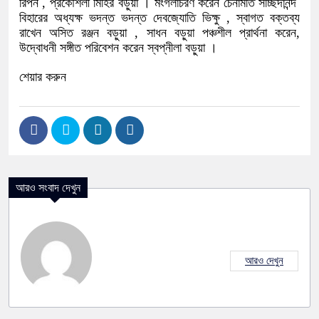
রিপন , প্রকৌশলী মিহির বড়ুয়া । মংগলাচরণ করেন চেনামতি সচ্ছিদানন্দ
বিহারের অধ্যক্ষ ভদন্ত ভদন্ত দেবজ্যোতি ভিক্ষু , স্বাগত বক্তব্য
রাখেন অসিত রঞ্জন বড়ুয়া , সাধন বড়ুয়া পঞ্চশীল প্রার্থনা করেন,
উদ্বোধনী সঙ্গীত পরিবেশন করেন স্বপ্নীলা বড়ুয়া ।
শেয়ার করুন
আরও সংবাদ দেখুন
আরও দেখুন